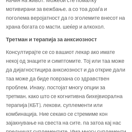
начин на живот. Можеби сте помалку
мотивирани за вежбање, а со тоа доаѓа и
поголема веројатност да го зголемите внесот на
храна богата со масти, шеќер и алкохол.
Третман и терапија за анксиозност
Консултирајте се со вашиот лекар ако имате
некој од знаците и симптомите. Тој или таа може
да дијагностицира анксиозност и да открие дали
таа може да биде поврзана со здравствен
проблем. Инаку, постојат многу опции за
третман, како што се когнитивна бихејвиорална
терапија (КБТ), лекови, суплементи или
комбинација. Ние секако се стремиме кон
зајакнување на свеста на сите, па затоа кај нас
предничат суплементите. Има многу суплементи