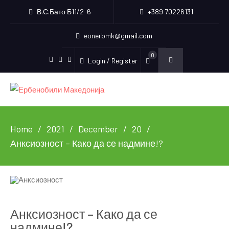
В.С.Бато Б11/2-6
+389 70226131
eonerbmk@gmail.com
0
Login / Register
Facebook
Instagram
Youtube
Home
2021
December
20
Анксиозност – Како да се надмине!?
Анксиозност – Како да се
надмине!?