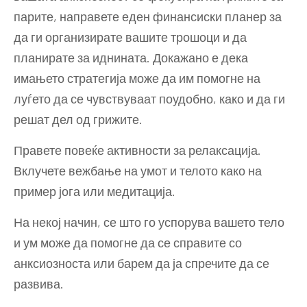
парите, направете еден финансиски планер за
да ги организирате вашите трошоци и да
планирате за иднината. Докажано е дека
имањето стратегија може да им помогне на
луѓето да се чувствуваат поудобно, како и да ги
решат дел од грижите.
Правете повеќе активности за релаксација.
Вклучете вежбање на умот и телото како на
пример јога или медитација.
На некој начин, се што го успорува вашето тело
и ум може да помогне да се справите со
анксиозноста или барем да ја спречите да се
развива.