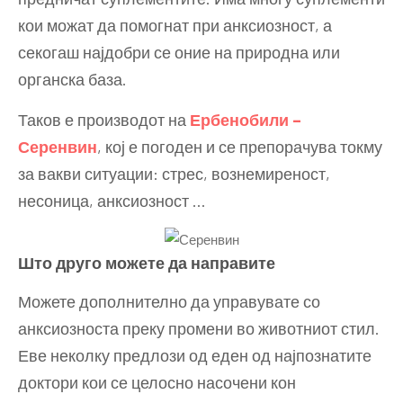
кои можат да помогнат при анксиозност, а
секогаш најдобри се оние на природна или
органска база.
Таков е производот на
Ербенобили –
Серенвин
, кој е погоден и се препорачува токму
за вакви ситуации: стрес, вознемиреност,
несоница, анксиозност …
Што друго можете да направите
Можете дополнително да управувате со
анксиозноста преку промени во животниот стил.
Еве неколку предлози од еден од најпознатите
доктори кои се целосно насочени кон