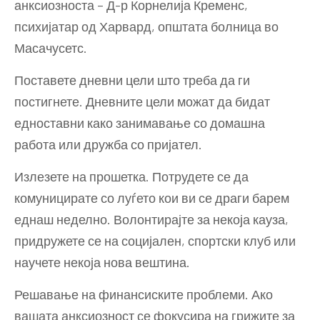
анксиозноста – Д-р Корнелија Кременс,
психијатар од Харвард, општата болница во
Масачусетс.
Поставете дневни цели што треба да ги
постигнете. Дневните цели можат да бидат
едноставни како занимавање со домашна
работа или дружба со пријател.
Излезете на прошетка. Потрудете се да
комуницирате со луѓето кои ви се драги барем
еднаш неделно. Волонтирајте за некоја кауза,
придружете се на социјален, спортски клуб или
научете некоја нова вештина.
Решавање на финансиските проблеми. Ако
вашата анксиозност се фокусира на грижите за