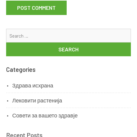
Se
for
Categories
Здрава исхрана
Лековити растенија
Совети за вашето здравје
Recent Posts