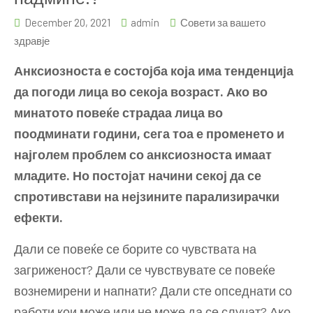
December 20, 2021
admin
Совети за вашето
здравје
Анксиозноста е состојба која има тенденција
да погоди лица во секоја возраст. Ако во
минатото повеќе страдаа лица во
поодминати години, сега тоа е променето и
најголем проблем со анксиозноста имаат
младите. Но постојат начини секој да се
спротивстави на нејзините парализирачки
ефекти.
Дали се повеќе се борите со чувствата на
загриженост? Дали се чувствувате се повеќе
вознемирени и напнати? Дали сте опседнати со
работи кои може или не може да се случат? Ако