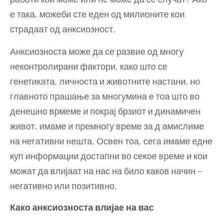
е така, можеби сте еден од милионите кои
страдаат од анксиозност.
Анксиозноста може да се развие од многу
неконтролирани фактори, како што се
генетиката, личноста и животните настани, но
главното прашање за многумина е тоа што во
денешно врмеме и покрај брзиот и динамичен
живот, имаме и премногу време за д амислиме
на негативни нешта. Освен тоа, сега имаме едне
куп информации достапни во секое време и кои
можат да влијаат на нас на било каков начин –
негативно или позитивно.
Како анксиозноста влијае на вас