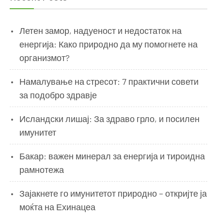
Летен замор, надуеност и недостаток на
енергија: Како природно да му помогнете на
организмот?
Намалување на стресот: 7 практични совети
за подобро здравје
Исландски лишај: За здраво грло, и посилен
имунитет
Бакар: важен минерал за енергија и тироидна
рамнотежа
Зајакнете го имунитетот природно – откријте ја
моќта на Ехинацеа