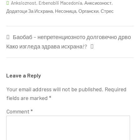
Anksioznost
,
Erbenobili Macedonia
,
Анксиозност
,
Додатоци За Исхрана
,
Несоница
,
Органски
,
Стрес
Post
Баобаб – непретенциозното долговечно дрво
navigation
Како изгледа здрава исхрана!?
Leave a Reply
Your email address will not be published.
Required
fields are marked
*
Comment
*