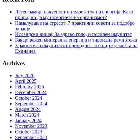
Летен замор, надуеност и недостаток на енергија: Како
природно да му помогнете на организмот?
Намалување на стресот: 7 практични совети за подобро
здравје
Исландски лишај: За здраво грло, и посилен имунитет
Бакар: важен минерал за енергија и тироидна рамнотежа
Зајакнете го имунитетот природно – откријте ја моќта на
Ехинацеа
Archives
July 2026
April 2025
February 2025
December 2024
October 2024
September 2024
August 2024
March 2024
January 2024
November 2023
October 2023
September 2023