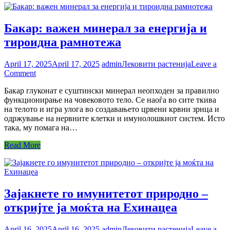
Бакар: важен минерал за енергија и
тироидна рамнотежа
April 17, 2025
April 17, 2025
admin
Лековити растенија
Leave a
on
Comment
Бакар:
Бакар глуконат е суштински минерал неопходен за правилно
важен
функционирање на човековото тело. Се наоѓа во сите ткива
минерал
на телото и игра улога во создавањето црвени крвни зрнца и
за
одржување на нервните клетки и имунолошкиот систем. Исто
енергија
така, му помага на…
и
тироидна
Read More
рамнотежа
Зајакнете го имунитетот природно –
откријте ја моќта на Ехинацеа
April 16, 2025
April 16, 2025
admin
Лековити растенија
Leave a