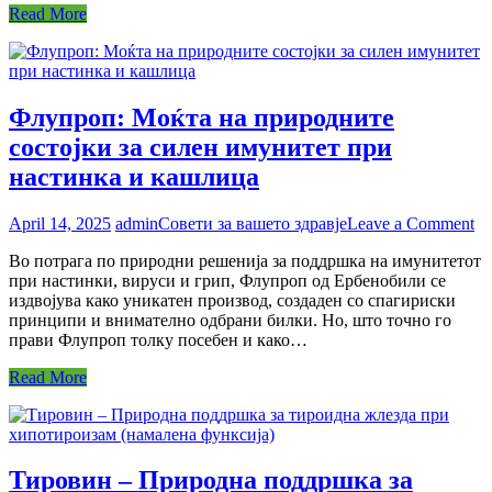
Read More
Флупроп: Моќта на природните
состојки за силен имунитет при
настинка и кашлица
on
April 14, 2025
admin
Совети за вашето здравје
Leave a Comment
Фл
Во потрага по природни решенија за поддршка на имунитетот
М
при настинки, вируси и грип, Флупроп од Ербенобили се
на
издвојува како уникатен производ, создаден со спагириски
пр
принципи и внимателно одбрани билки. Но, што точно го
со
прави Флупроп толку посебен и како…
за
си
Read More
им
п
на
и
к
Тировин – Природна поддршка за