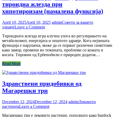
тироидна жлезда при
хипотироизам (намалена функсија)
April 10, 2025
April 10, 2025
admin
Совети за вашето
on
здравје
Leave a Comment
Тировин
Тироидната жлезда игра клучна улога во регулирањето на
–
метаболизмот, енергијата и општото здравје. Кога нејзината
Природна
функција е нарушена, може да се појават различни симптоми
поддршка
како замор, промени во тежината, проблеми со кожата и
за
косата. Тировин од Ербенобили е природен додаток…
тироидна
жлезда
Read More
при
хипотироизам (намалена
функсија)
Здравствени придобивки од
Магарешки трн
December 12, 2024
December 12, 2024
admin
Лековити
on
растенија
Leave a Comment
Здравствени
Магарешки трн е лековито растение, попознато како burdock
придобивки