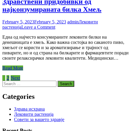
Здравствени придобивки од
најконзумираната билка Хмељ
February 5, 2023
February 5, 2023
admin
Лековити
on
растенија
Leave a Comment
Здравствени
Една од најчесто консумираните лековити билки на
придобивки
денешницата е хмељ. Како важна состојка во саканото пиво,
од
хмељот се користи и за ароматизирање и трајност од
најконзумираната
пиварите, но и од страна на билкарите и фармацевтите поради
билка
своите релаксирачки лековити квалитети. Медицински…
Хмељ
Read More
Posts
1
2
Next
Search
pagination
for:
Categories
Здрава исхрана
Лековити растенија
Совети за вашето здравје
Recent Posts