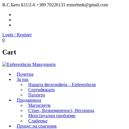
В.С.Бато Б11/2-6
+389 70226131
eonerbmk@gmail.com
Facebook
Instagram
Youtube
Login / Register
0
Cart
Почетна
За нас
Нашата филозофија – Ербенобили
Сертификати
Патенти
Продавница
Магнезиум
Стрес, Вознемиреност, Несоница
Менструални проблеми
Слабеење
Процес на спагирик