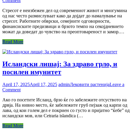
on
Comment
Намалување
Стресот е неизбежен дел од современиот живот и многумина
на
од нас често размислуваат како да дојдат до намалување на
стресот:
стресот. Работните обврски, семејните одговорности,
7
финансиските предизвици и брзото темпо на секојдневието
практични
можат да доведат до чувство на преоптовареност и замор.…
совети
за
Read More
подобро
здравје
Исландски лишај: За здраво грло, и
посилен имунитет
April 17, 2025
April 17, 2025
admin
Лековити растенија
Leave a
on
Comment
Исландски
Ако го посетите Исланд, брзо ќе го забележите отсуството на
лишај:
дрвја. На нивно место, ќе забележите груб пејзаж од карпи од
За
лава, од кои голем дел е покриен со густо и пријатно “ќебе” од
здраво
исландски мов, или Cetraria islandica (…
грло,
и
Read More
посилен
имунитет