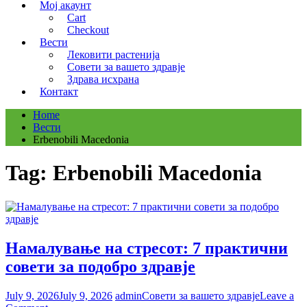
Мој акаунт
Cart
Checkout
Вести
Лековити растенија
Совети за вашето здравје
Здрава исхрана
Контакт
Home
Вести
Erbenobili Macedonia
Tag:
Erbenobili Macedonia
Намалување на стресот: 7 практични
совети за подобро здравје
July 9, 2026
July 9, 2026
admin
Совети за вашето здравје
Leave a