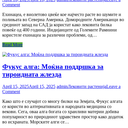
on
Comment
Зајакнете
Ехинацеа, е виолетово цвеќе кое најчесто расте во шумите и
го
полињата во Северна Америка. Домородните Американци во
имунитетот
средниот запад на САД ја користат како лековита билка
природно
повеќе од 400 години. Индијанците од Големите Рамнини
–
користеле ехинацеа за различни проблеми, од…
откријте
ја
Read More
моќта
на
Ехинацеа
Фукус алга: Моќна поддршка за
тироидната жлезда
April 15, 2025
April 15, 2025
admin
Лековити растенија
Leave a
on
Comment
Фукус
Како што е случајот со многу билки на Земјата, Фукус алгата
алга:
се користи во алтернативната и народната медицина со
Моќна
векови. Сега, оваа алга богата со хранливи материи добива
поддршка
популарност во природниот здравствен простор како додаток
за
во исхраната. Морските алги се…
тироидната
жлезда