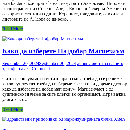
или bardana, кое припаѓа на семејството Asteraceae. Широко е
од
распостранет низ Северна Азија, Европа и Северна Америка и
Магарешки
се користи стотици години. Корените, плодовите, семките и
трн
листовите на A. lappa се широко…
Read More
Како да изберете Најдобар Магнезиум
September 20, 2024
September 20, 2024
admin
Совети за вашето
on
здравје
Leave a Comment
Како
Сите се соочуваме со истите праша кога треба да се решиме
да
каков суплемент треба да избереме. Сега ќе ви дадеме одговор
изберете
како да изберете најдобар магнезиум. Магнезиумот е од
Најдобар
суштинско значење за сите клетки во организмот. Игра важна
Магнезиум
улога како…
Read More