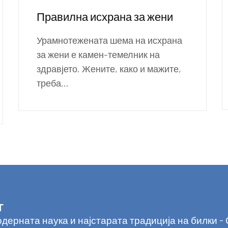
Правилна исхрана за жени
Урамнотежената шема на исхрана
за жени е камен-темелник на
здравјето. Жените, како и мажите,
треба...
Т
ерната наука и најстарата традиција на билки - 