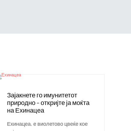
Зајакнете го имунитетот
природно – откријте ја моќта
на Ехинацеа
Ехинацеа, е виолетово цвеќе кое