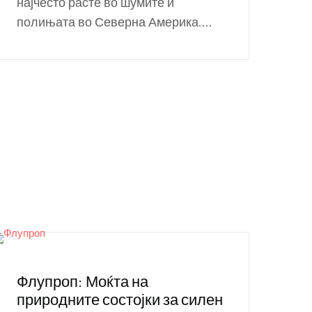
најчесто расте во шумите и
полињата во Северна Америка....
Флупроп: Моќта на
природните состојки за силен