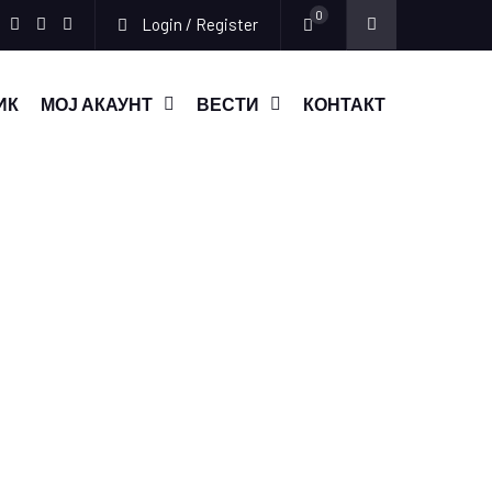
0
Login / Register
Facebook
Instagram
Youtube
ИК
МОЈ АКАУНТ
ВЕСТИ
КОНТАКТ
Дисменовин
ПРОБЛЕМИТЕ
ПОВРЗАНИ СО