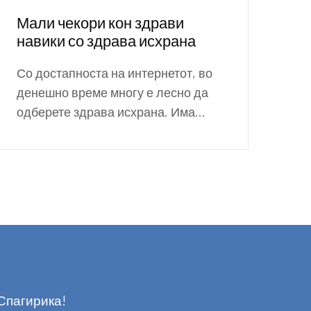
Мали чекори кон здрави
навики со здрава исхрана
Со достапноста на интернетот, во
денешно време многу е лесно да
одберете здрава исхрана. Има...
Спагирика!