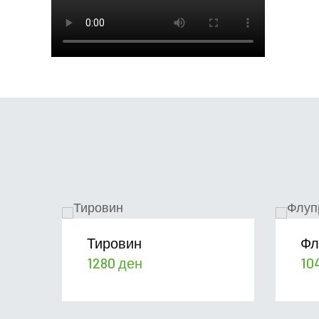
Тировин
Фл
1280
ден
10