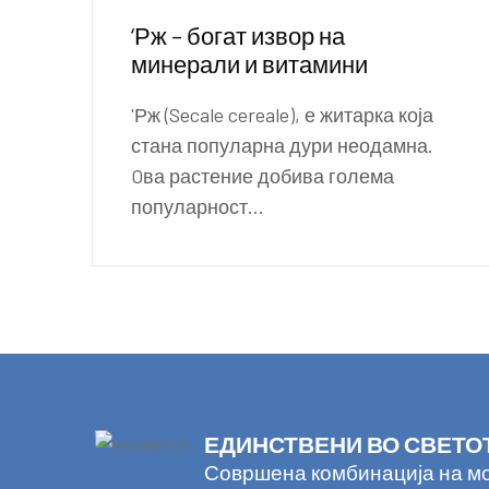
‘Рж – богат извор на
минерали и витамини
'Рж (Secale cereale), е житарка која
стана популарна дури неодамна.
Oва растение добива голема
популарност...
ЕДИНСТВЕНИ ВО СВЕТО
Совршена комбинација на мод