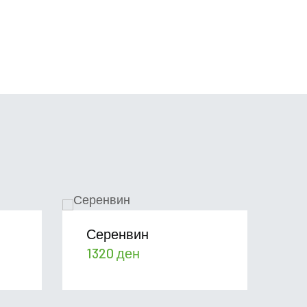
Серенвин
Му
1320
ден
1