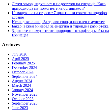
Летен замор, надуеност и недостаток на енергија: Како
природно да му помогнете на организмот?
Намалување на стресот: 7 практични совети за подобро
здравје
Исландски лишај: За здраво грло, и посилен имунитет
Бакар: важен минерал за енергија и тироидна рамнотежа
Зајакнете го имунитетот природно – откријте ја моќта на
Ехинацеа
Archives
July 2026
April 2025
February 2025
December 2024
October 2024
September 2024
August 2024
March 2024
January 2024
November 2023
October 2023
September 2023
June 2023