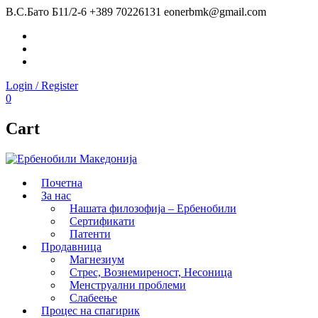
В.С.Бато Б11/2-6
+389 70226131
eonerbmk@gmail.com
Facebook
Instagram
Youtube
Login / Register
0
Cart
Почетна
За нас
Нашата филозофија – Ербенобили
Сертификати
Патенти
Продавница
Магнезиум
Стрес, Вознемиреност, Несоница
Менструални проблеми
Слабеење
Процес на спагирик