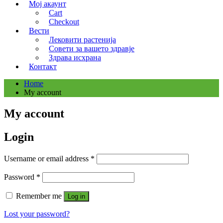
Мој акаунт
Cart
Checkout
Вести
Лековити растенија
Совети за вашето здравје
Здрава исхрана
Контакт
Home
My account
My account
Login
Required
Username or email address
*
Required
Password
*
Remember me
Log in
Lost your password?