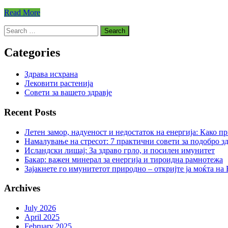
Read More
Search
for:
Categories
Здрава исхрана
Лековити растенија
Совети за вашето здравје
Recent Posts
Летен замор, надуеност и недостаток на енергија: Како п
Намалување на стресот: 7 практични совети за подобро зд
Исландски лишај: За здраво грло, и посилен имунитет
Бакар: важен минерал за енергија и тироидна рамнотежа
Зајакнете го имунитетот природно – откријте ја моќта на
Archives
July 2026
April 2025
February 2025