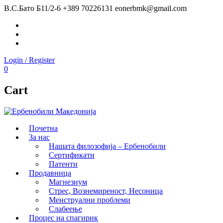
В.С.Бато Б11/2-6
+389 70226131
eonerbmk@gmail.com
Facebook
Instagram
Youtube
Login / Register
0
Cart
Почетна
За нас
Нашата филозофија – Ербенобили
Сертификати
Патенти
Продавница
Магнезиум
Стрес, Вознемиреност, Несоница
Менструални проблеми
Слабеење
Процес на спагирик