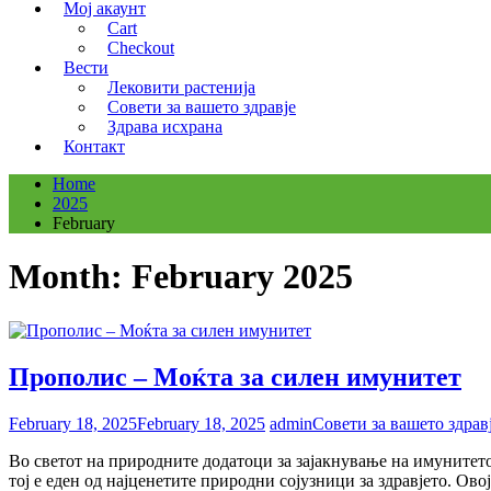
Мој акаунт
Cart
Checkout
Вести
Лековити растенија
Совети за вашето здравје
Здрава исхрана
Контакт
Home
2025
February
Month:
February 2025
Прополис – Моќта за силен имунитет
February 18, 2025
February 18, 2025
admin
Совети за вашето здрав
Во светот на природните додатоци за зајакнување на имунитето
тој е еден од најценетите природни сојузници за здравјето. О