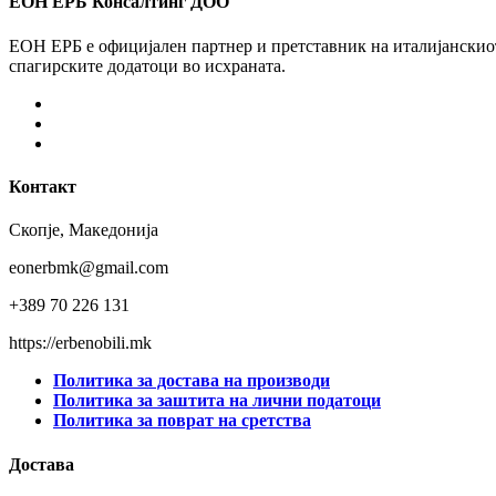
ЕОН ЕРБ Консалтинг ДОО
ЕОН ЕРБ е официјален партнер и претставник на италијанскиот 
спагирските додатоци во исхраната.
Facebook
Instagram
Youtube
Контакт
Скопје, Македонија
eonerbmk@gmail.com
+389 70 226 131
https://erbenobili.mk
Политика за достава на производи
Политика за заштита на лични податоци
Политика за поврат на сретства
Достава