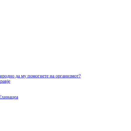
за
силен
имунитет
риродно да му помогнете на организмот?
равје
 Ехинацеа