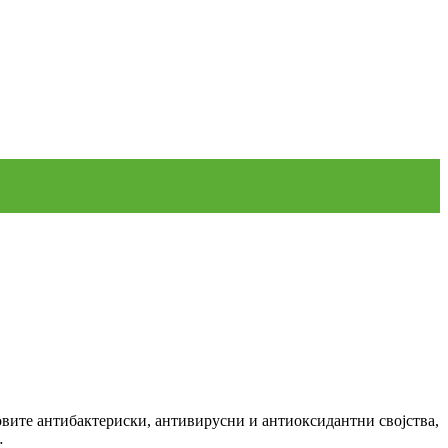
овите антибактериски, антивирусни и антиоксидантни својства,
…