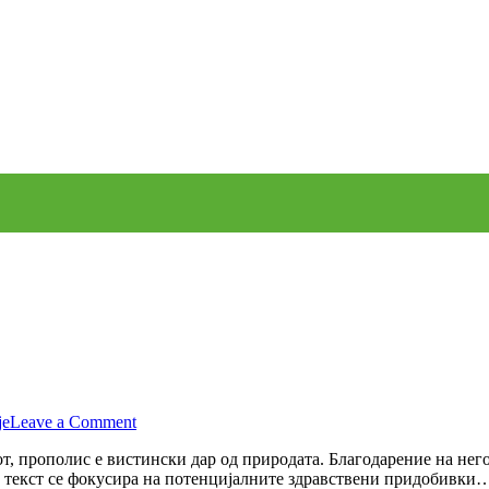
on
је
Leave a Comment
Прополис
т, прополис е вистински дар од природата. Благодарение на нег
–
вој текст се фокусира на потенцијалните здравствени придобивки
Моќта