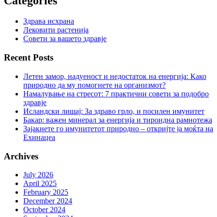
Categories
Здрава исхрана
Лековити растенија
Совети за вашето здравје
Recent Posts
Летен замор, надуеност и недостаток на енергија: Како
природно да му помогнете на организмот?
Намалување на стресот: 7 практични совети за подобро
здравје
Исландски лишај: За здраво грло, и посилен имунитет
Бакар: важен минерал за енергија и тироидна рамнотежа
Зајакнете го имунитетот природно – откријте ја моќта на
Ехинацеа
Archives
July 2026
April 2025
February 2025
December 2024
October 2024