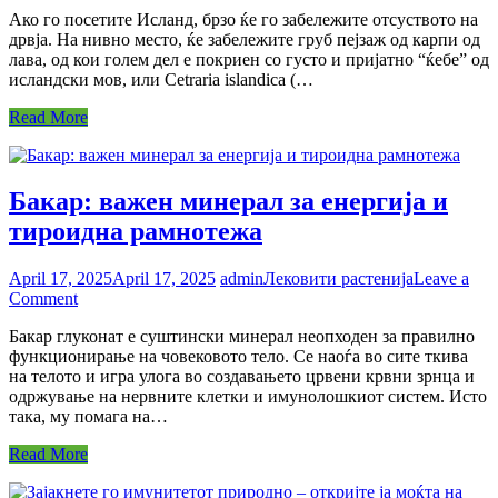
Исландски
Ако го посетите Исланд, брзо ќе го забележите отсуството на
лишај:
дрвја. На нивно место, ќе забележите груб пејзаж од карпи од
За
лава, од кои голем дел е покриен со густо и пријатно “ќебе” од
здраво
исландски мов, или Cetraria islandica (…
грло,
и
Read More
посилен
имунитет
Бакар: важен минерал за енергија и
тироидна рамнотежа
April 17, 2025
April 17, 2025
admin
Лековити растенија
Leave a
on
Comment
Бакар:
Бакар глуконат е суштински минерал неопходен за правилно
важен
функционирање на човековото тело. Се наоѓа во сите ткива
минерал
на телото и игра улога во создавањето црвени крвни зрнца и
за
одржување на нервните клетки и имунолошкиот систем. Исто
енергија
така, му помага на…
и
тироидна
Read More
рамнотежа