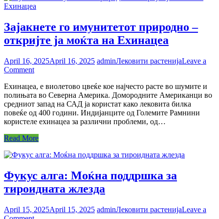
Зајакнете го имунитетот природно –
откријте ја моќта на Ехинацеа
April 16, 2025
April 16, 2025
admin
Лековити растенија
Leave a
on
Comment
Зајакнете
Ехинацеа, е виолетово цвеќе кое најчесто расте во шумите и
го
полињата во Северна Америка. Домородните Американци во
имунитетот
средниот запад на САД ја користат како лековита билка
природно
повеќе од 400 години. Индијанците од Големите Рамнини
–
користеле ехинацеа за различни проблеми, од…
откријте
ја
Read More
моќта
на
Ехинацеа
Фукус алга: Моќна поддршка за
тироидната жлезда
April 15, 2025
April 15, 2025
admin
Лековити растенија
Leave a
on
Comment