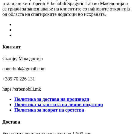
италијанскиот бренд Erbenobili Spagyric Lab во Македонија и
се грижи за запознавање на клиентите со најновите откритија
од областа на спагирските додатоци во исхраната.
Facebook
Instagram
Youtube
Контакт
Скопје, Македонија
eonerbmk@gmail.com
+389 70 226 131
https://erbenobili.mk
Политика за достава на производи
Политика за заштита на лични податоци
Политика за поврат на сретства
Достава
Бесплатна достава за нарачки над 1.500 ден.