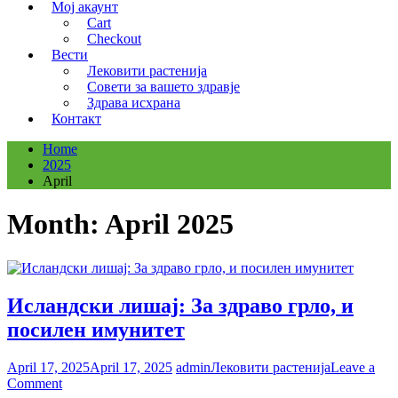
Мој акаунт
Cart
Checkout
Вести
Лековити растенија
Совети за вашето здравје
Здрава исхрана
Контакт
Home
2025
April
Month:
April 2025
Исландски лишај: За здраво грло, и
посилен имунитет
April 17, 2025
April 17, 2025
admin
Лековити растенија
Leave a
on
Comment