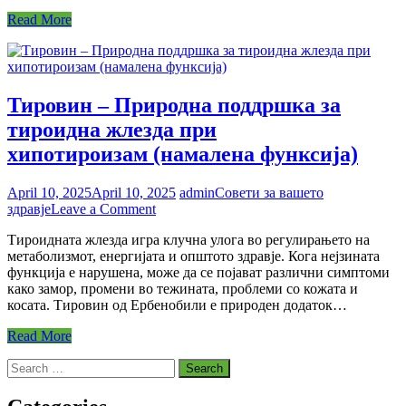
си
Read More
им
п
на
и
к
Тировин – Природна поддршка за
тироидна жлезда при
хипотироизам (намалена функсија)
April 10, 2025
April 10, 2025
admin
Совети за вашето
on
здравје
Leave a Comment
Тировин
Тироидната жлезда игра клучна улога во регулирањето на
–
метаболизмот, енергијата и општото здравје. Кога нејзината
Природна
функција е нарушена, може да се појават различни симптоми
поддршка
како замор, промени во тежината, проблеми со кожата и
за
косата. Тировин од Ербенобили е природен додаток…
тироидна
жлезда
Read More
при
хипотироизам (намалена
Search
функсија)
for: