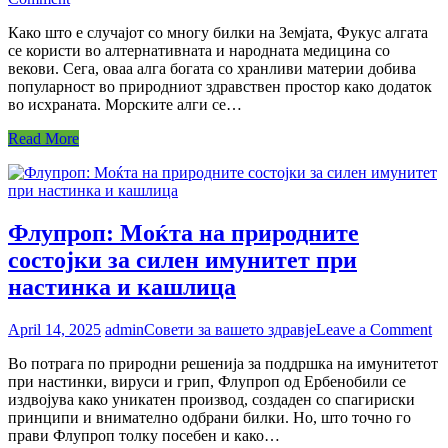
Фукус
Како што е случајот со многу билки на Земјата, Фукус алгата
алга:
се користи во алтернативната и народната медицина со
Моќна
векови. Сега, оваа алга богата со хранливи материи добива
поддршка
популарност во природниот здравствен простор како додаток
за
во исхраната. Морските алги се…
тироидната
жлезда
Read More
Флупроп: Моќта на природните
состојки за силен имунитет при
настинка и кашлица
on
April 14, 2025
admin
Совети за вашето здравје
Leave a Comment
Фл
Во потрага по природни решенија за поддршка на имунитетот
М
при настинки, вируси и грип, Флупроп од Ербенобили се
на
издвојува како уникатен производ, создаден со спагириски
пр
принципи и внимателно одбрани билки. Но, што точно го
со
прави Флупроп толку посебен и како…
за