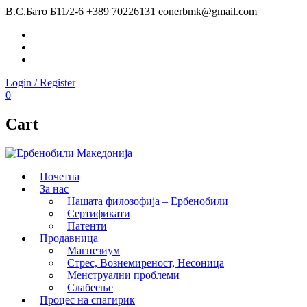
В.С.Бато Б11/2-6
+389 70226131
eonerbmk@gmail.com
Facebook
Instagram
Youtube
Login / Register
0
Cart
Почетна
За нас
Нашата филозофија – Ербенобили
Сертификати
Патенти
Продавница
Магнезиум
Стрес, Вознемиреност, Несоница
Менструални проблеми
Слабеење
Процес на спагирик