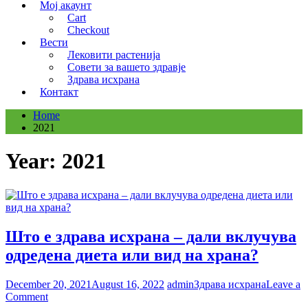
Мој акаунт
Cart
Checkout
Вести
Лековити растенија
Совети за вашето здравје
Здрава исхрана
Контакт
Home
2021
Year:
2021
Што е здрава исхрана – дали вклучува
одредена диета или вид на храна?
December 20, 2021
August 16, 2022
admin
Здрава исхрана
Leave a
on
Comment