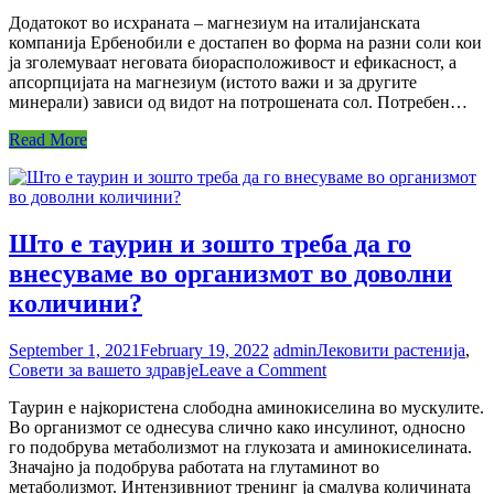
Магнезиумот
Додатокот во исхраната – магнезиум на италијанската
на
компанија Ербенобили е достапен во форма на разни соли кои
Ербенобили
ја зголемуваат неговата биорасположивост и ефикасност, а
е
апсорпцијата на магнезиум (истото важи и за другите
поразличен
минерали) зависи од видот на потрошената сол. Потребен…
од
другите!?
Read More
Што е таурин и зошто треба да го
внесуваме во организмот во доволни
количини?
September 1, 2021
February 19, 2022
admin
Лековити растенија
,
on
Совети за вашето здравје
Leave a Comment
Што
Таурин е најкористена слободна аминокиселина во мускулите.
е
Во организмот се однесува слично како инсулинот, односно
таурин
го подобрува метаболизмот на глукозата и aминокиселината.
и
Значајно ја подобрува работата на глутаминот во
зошто
метаболизмот. Интензивниот тренинг ја смалува количината
треба