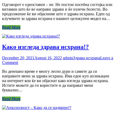
Што
Одговорот е едноставен – не. Не постои посебна состојка или
е
витамин што ќе ве направи здрави и ќе излечи болести. Во
здрава
продолжение ќе ви објасниме што е здрава исхрана. Еден од
исхрана
клучевите за здрава исхрана е вашиот целокупен модел на…
–
дали
Read More
вклучува
одредена
диета
или
Како изгледа здрава исхрана!?
вид
на
храна?
December 20, 2021
August 16, 2022
admin
Здрава исхрана
Leave a
on
Comment
Како
Во денешно време е многу лесно дури и самите да си
изгледа
направите мени за здрава исхрана. Има еден куп апликации
здрава
на интернет кои ќе ви објаснат како изгледа здрава исхрана.
исхрана!?
Истите можете да ги користите и да направат мени
буквално…
Read More