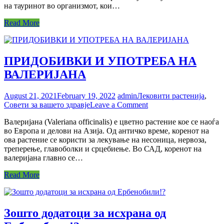
на тауринот во организмот, кои…
да
го
Read More
внесуваме
во
организмот
во
ПРИДОБИВКИ И УПОТРЕБА НА
доволни
количини?
ВАЛЕРИЈАНА
August 21, 2021
February 19, 2022
admin
Лековити растенија
,
on
Совети за вашето здравје
Leave a Comment
ПРИДОБИВКИ
Валеријана (Valeriana officinalis) е цветно растение кое се наоѓа
И
во Европа и делови на Азија. Од античко време, коренот на
УПОТРЕБА
ова растение се користи за лекување на несоница, нервоза,
НА
треперење, главоболки и срцебиење. Во САД, коренот на
ВАЛЕРИЈАНА
валеријана главно се…
Read More
Зошто додатоци за исхрана од