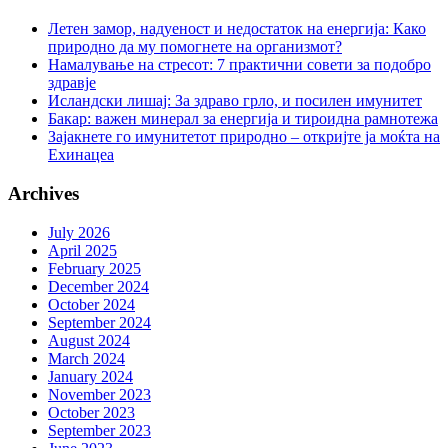
Летен замор, надуеност и недостаток на енергија: Како
природно да му помогнете на организмот?
Намалување на стресот: 7 практични совети за подобро
здравје
Исландски лишај: За здраво грло, и посилен имунитет
Бакар: важен минерал за енергија и тироидна рамнотежа
Зајакнете го имунитетот природно – откријте ја моќта на
Ехинацеа
Archives
July 2026
April 2025
February 2025
December 2024
October 2024
September 2024
August 2024
March 2024
January 2024
November 2023
October 2023
September 2023