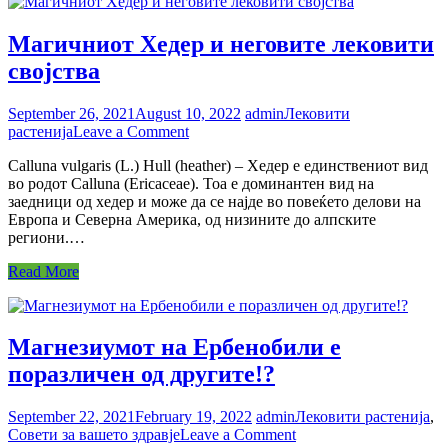
ни
е
Магичниот Хедер и неговите лековити
потребен
магнезиум?
својства
September 26, 2021
August 10, 2022
admin
Лековити
on
растенија
Leave a Comment
Магичниот
Calluna vulgaris (L.) Hull (heather) – Хедер е единствениот вид
Хедер
во родот Calluna (Ericaceae). Тоа е доминантен вид на
и
заедници од хедер и може да се најде во повеќето делови на
неговите
Европа и Северна Америка, од низините до алпските
лековити
региони.…
својства
Read More
Магнезиумот на Ербенобили е
поразличен од другите!?
September 22, 2021
February 19, 2022
admin
Лековити растенија
,
on
Совети за вашето здравје
Leave a Comment