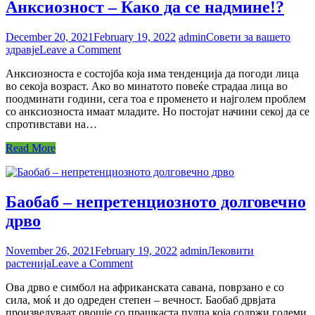
Анксиозност – Како да се надмине!?
December 20, 2021
February 19, 2022
admin
Совети за вашето
on
здравје
Leave a Comment
Анксиозност
Анксиозноста е состојба која има тенденција да погоди лица
–
во секоја возраст. Ако во минатото повеќе страдаа лица во
Како
поодминати години, сега тоа е променето и најголем проблем
да
со анксиозноста имаат младите. Но постојат начини секој да се
се
спротивстави на…
надмине!?
Read More
Баобаб – непретенциозното долговечно
дрво
November 26, 2021
February 19, 2022
admin
Лековити
on
растенија
Leave a Comment
Баобаб
Ова дрво е симбол на африканската савана, поврзано e со
–
сила, моќ и до одреден степен – вечност. Баобаб дрвјата
непретенциозното
произведуваат овошје со прашкаста пулпа која содржи големи
долговечно