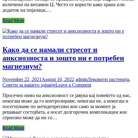
количини на витамин Ц. Често се користи како храна или
дрво
додаток на пијалаци,…
Read More
Како да се намали стресот и
анксиозноста и зошто ни е потребен
магнезиум?
November 22, 2021
August 10, 2022
admin
Лековити растенија
,
on
Совети за вашето здравје
Leave a Comment
Како
Просечно ниво на анксиозност се јавува кај повеќето од нас,
да
некогаш може да го контролираме, некогаш не, а некогаш и
се
посегнуваме по антидепресиви кои само за момент ја
намали
решаваат состојбата, а носат долгорочни компликации кои
стресот
сериозно може да ни го…
и
анксиозноста
Read More
и
зошто