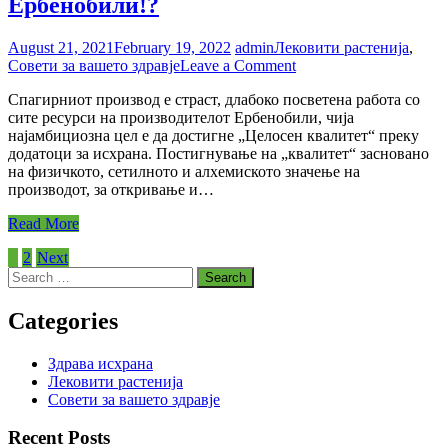
Ербенобили!?
August 21, 2021
February 19, 2022
admin
Лековити растенија
,
on
Совети за вашето здравје
Leave a Comment
Зошто
Спагирниот производ е страст, длабоко посветена работа со
додатоци
сите ресурси на производителот Ербенобили, чија
за
најамбициозна цел е да достигне „Целосен квалитет“ преку
исхрана
додатоци за исхрана. Постигнување на „квалитет“ засновано
од
на физичкото, сетилното и алхемиското значење на
Ербенобили!?
производот, за откривање и…
Read More
Posts
1
2
Next
Search
pagination
for:
Categories
Здрава исхрана
Лековити растенија
Совети за вашето здравје
Recent Posts