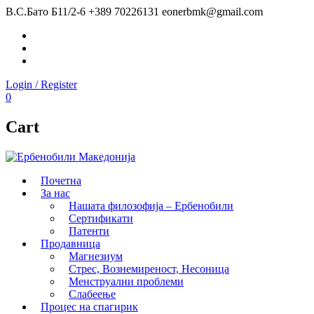
В.С.Бато Б11/2-6
+389 70226131
eonerbmk@gmail.com
Facebook
Instagram
Youtube
Login / Register
0
Cart
Почетна
За нас
Нашата филозофија – Ербенобили
Сертификати
Патенти
Продавница
Магнезиум
Стрес, Вознемиреност, Несоница
Менструални проблеми
Слабеење
Процес на спагирик