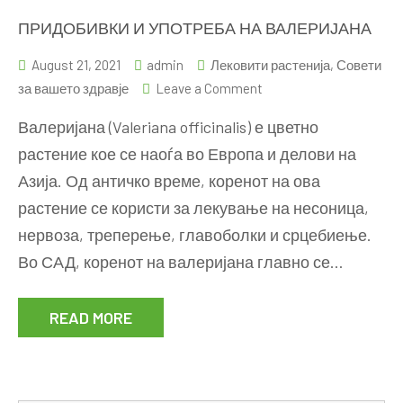
ПРИДОБИВКИ И УПОТРЕБА НА ВАЛЕРИЈАНА
August 21, 2021
admin
Лековити растенија
,
Совети
on
за вашето здравје
Leave a Comment
ПРИДОБИВКИ
Валеријана (Valeriana officinalis) е цветно
И
растение кое се наоѓа во Европа и делови на
УПОТРЕБА
Азија. Од античко време, коренот на ова
НА
ВАЛЕРИЈАНА
растение се користи за лекување на несоница,
нервоза, треперење, главоболки и срцебиење.
Во САД, коренот на валеријана главно се…
READ MORE