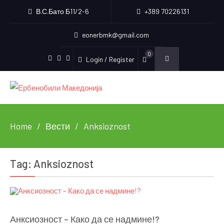
В.С.Бато Б11/2-6
+389 70226131
eonerbmk@gmail.com
0
Login / Register
Facebook
Instagram
Youtube
Home
Вести
Anksioznost
Tag:
Anksioznost
Анксиозност – Како да се надмине!?