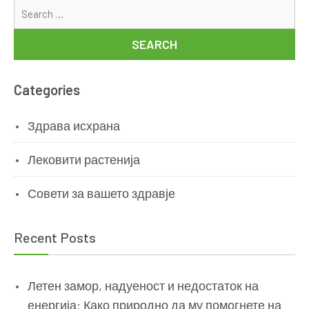
Se
for
Categories
Здрава исхрана
Лековити растенија
Совети за вашето здравје
Recent Posts
Летен замор, надуеност и недостаток на
енергија: Како природно да му помогнете на