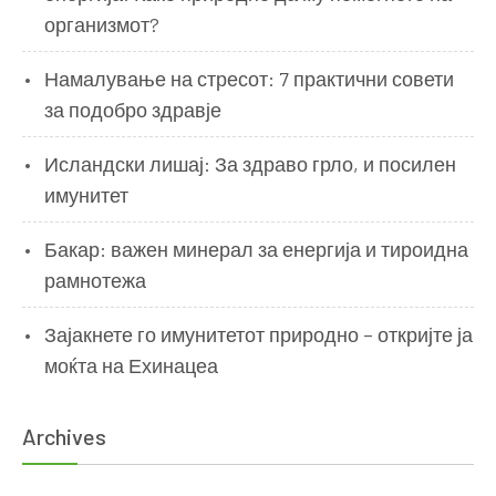
организмот?
Намалување на стресот: 7 практични совети
за подобро здравје
Исландски лишај: За здраво грло, и посилен
имунитет
Бакар: важен минерал за енергија и тироидна
рамнотежа
Зајакнете го имунитетот природно – откријте ја
моќта на Ехинацеа
Archives