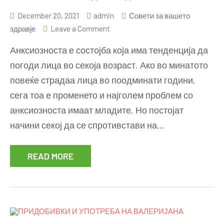
December 20, 2021
admin
Совети за вашето
on
здравје
Leave a Comment
Анксиозност
Анксиозноста е состојба која има тенденција да
–
погоди лица во секоја возраст. Ако во минатото
Како
повеќе страдаа лица во поодминати години,
да
се
сега тоа е променето и најголем проблем со
надмине!?
анксиозноста имаат младите. Но постојат
начини секој да се спротивстави на…
READ MORE