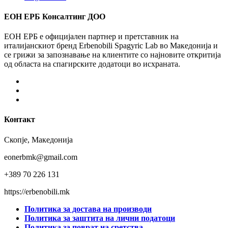
ЕОН ЕРБ Консалтинг ДОО
ЕОН ЕРБ е официјален партнер и претставник на
италијанскиот бренд Erbenobili Spagyric Lab во Македонија и
се грижи за запознавање на клиентите со најновите откритија
од областа на спагирските додатоци во исхраната.
Facebook
Instagram
Youtube
Контакт
Скопје, Македонија
eonerbmk@gmail.com
+389 70 226 131
https://erbenobili.mk
Политика за достава на производи
Политика за заштита на лични податоци
Политика за поврат на сретства