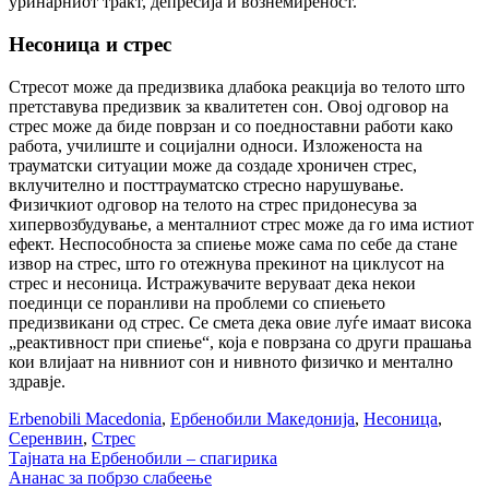
уринарниот тракт, депресија и вознемиреност.
Несоница и стрес
Стресот може да предизвика длабока реакција во телото што
претставува предизвик за квалитетен сон. Овој одговор на
стрес може да биде поврзан и со поедноставни работи како
работа, училиште и социјални односи. Изложеноста на
трауматски ситуации може да создаде хроничен стрес,
вклучително и посттрауматско стресно нарушување.
Физичкиот одговор на телото на стрес придонесува за
хипервозбудување, а менталниот стрес може да го има истиот
ефект. Неспособноста за спиење може сама по себе да стане
извор на стрес, што го отежнува прекинот на циклусот на
стрес и несоница. Истражувачите веруваат дека некои
поединци се поранливи на проблеми со спиењето
предизвикани од стрес. Се смета дека овие луѓе имаат висока
„реактивност при спиење“, која е поврзана со други прашања
кои влијаат на нивниот сон и нивното физичко и ментално
здравје.
Erbenobili Macedonia
,
Ербенобили Македонија
,
Несоница
,
Серенвин
,
Стрес
Post
Тајната на Ербенобили – спагирика
Ананас за побрзо слабеење