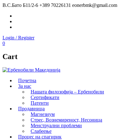
В.С.Бато Б11/2-6
+389 70226131
eonerbmk@gmail.com
Facebook
Instagram
Youtube
Login / Register
0
Cart
Почетна
За нас
Нашата филозофија – Ербенобили
Сертификати
Патенти
Продавница
Магнезиум
Стрес, Вознемиреност, Несоница
Менструални проблеми
Слабеење
Процес на спагирик