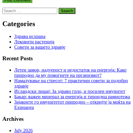
Search
for:
Categories
Здрава исхрана
Лековити растенија
Совети за вашето здравје
Recent Posts
Летен замор, надуеност и недостаток на енергија: Како
природно да му помогнете на организмот?
Намалување на стресот: 7 практични совети за подобро
здравје
Исландски лишај: За здраво грло, и посилен имунитет
Бакар: важен минерал за енергија и тироидна рамнотежа
Зајакнете го имунитетот природно – откријте ја моќта на
Ехинацеа
Archives
July 2026