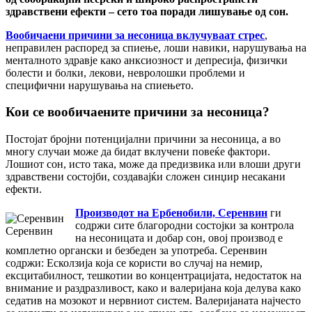
здравствени ефекти – сето тоа поради лишување од сон.
Вообичаени причини за несоница вклучуваат стрес
,
неправилен распоред за спиење, лоши навики, нарушувања на
менталното здравје како анксиозност и депресија, физички
болести и болки, лекови, невролошки проблеми и
специфични нарушувања на спиењето.
Кои се вообичаените причини за несоница?
Постојат бројни потенцијални причини за несоница, а во
многу случаи може да бидат вклучени повеќе фактори.
Лошиот сон, исто така, може да предизвика или влоши други
здравствени состојби, создавајќи сложен синџир несакани
ефекти.
Производот на Ербенобили, Серенвин
ги
содржи сите благородни состојки за контрола
Серенвин
на несоницата и добар сон, овој производ е
комплетно органски и безбеден за употреба. Серенвин
содржи: Есколзија која се користи во случај на немир,
ексцитабилност, тешкотии во концентрацијата, недостаток на
внимание и раздразливост, како и валеријана која делува како
седатив на мозокот и нервниот систем. Валеријаната најчесто