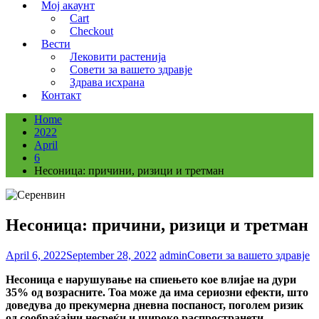
Мој акаунт
Cart
Checkout
Вести
Лековити растенија
Совети за вашето здравје
Здрава исхрана
Контакт
Home
2022
April
6
Несоница: причини, ризици и третман
Несоница: причини, ризици и третман
April 6, 2022
September 28, 2022
admin
Совети за вашето здравје
Несоница е нарушување на спиењето кое влијае на дури
35% од возрасните. Тоа може да има сериозни ефекти, што
доведува до прекумерна дневна поспаност, поголем ризик
од сообраќајни несреќи и широко распространети