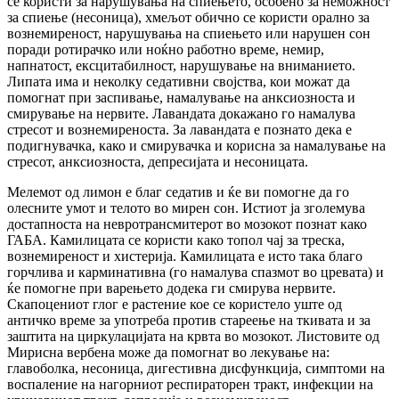
се користи за нарушувања на спиењето, особено за неможност
за спиење (несоница), хмељот обично се користи орално за
вознемиреност, нарушувања на спиењето или нарушен сон
поради ротирачко или ноќно работно време, немир,
напнатост, ексцитабилност, нарушување на вниманието.
Липата има и неколку седативни својства, кои можат да
помогнат при заспивање, намалување на анксиозноста и
смирување на нервите. Лавандата докажано го намалува
стресот и вознемиреноста. За лавандата е познато дека е
подигнувачка, како и смирувачка и корисна за намалување на
стресот, анксиозноста, депресијата и несоницата.
Мелемот од лимон е благ седатив и ќе ви помогне да го
олесните умот и телото во мирен сон. Истиот ја зголемува
достапноста на невротрансмитерот во мозокот познат како
ГАБА. Камилицата се користи како топол чај за треска,
вознемиреност и хистерија. Камилицата е исто така благо
горчлива и карминативна (го намалува спазмот во цревата) и
ќе помогне при варењето додека ги смирува нервите.
Скапоцениот глог е растение кое се користело уште од
античко време за употреба против стареење на ткивата и за
заштита на циркулацијата на крвта во мозокот. Листовите од
Мирисна вербена може да помогнат во лекување на:
главоболка, несоница, дигестивна дисфункција, симптоми на
воспаление на нагорниот респираторен тракт, инфекции на