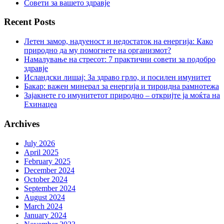
Совети за вашето здравје
Recent Posts
Летен замор, надуеност и недостаток на енергија: Како
природно да му помогнете на организмот?
Намалување на стресот: 7 практични совети за подобро
здравје
Исландски лишај: За здраво грло, и посилен имунитет
Бакар: важен минерал за енергија и тироидна рамнотежа
Зајакнете го имунитетот природно – откријте ја моќта на
Ехинацеа
Archives
July 2026
April 2025
February 2025
December 2024
October 2024
September 2024
August 2024
March 2024
January 2024