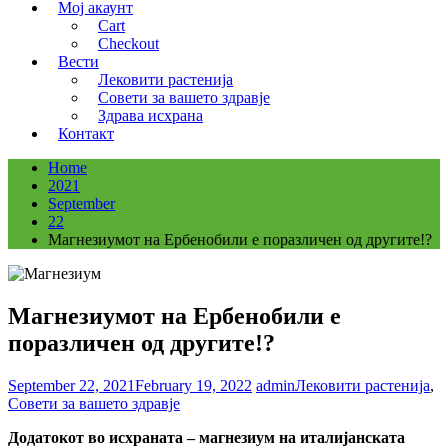
Мој акаунт
Cart
Checkout
Вести
Лековити растенија
Совети за вашето здравје
Здрава исхрана
Контакт
Home
2021
September
22
Магнезиумот на Ербенобили е поразличен од другите!?
Магнезиумот на Ербенобили е
поразличен од другите!?
September 22, 2021
February 19, 2022
admin
Лековити растенија
,
Совети за вашето здравје
Додатокот во исхраната – магнезиум на италијанската