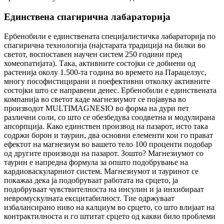
Единствена спагирична лабараторија
Ербенобили е единствената специјалистичка лабараторија по
спагирична технологија (најстарата традиција на билки во
светот, воспоставен научен систем 250 години пред
хомеопатијата). Така, активните состојки се добиени од
растенија околу 1.500-та година во времето на Парацелзус,
многу пософистицирани и поефективни отколку активните
состојки што се направени денес. Ербенобили е единствената
компанија во светот каде магнезиумот се појавува во
производот MULTIMAGNESIO во форма на дури пет
различни соли, со што се обезбедува соодветна и модулирана
апсорпција. Како единствен производ на пазарот, исто така
содржи борон и таурин, два основни елементи кои го прават
ефектот на магнезиум во вашето тело 100 проценти подобар
од другите производи на пазарот. Зошто? Магнезиумот со
таурин е напредна формула за општо подобрување на
кардиоваскуларниот систем. Магнезиумот и тауринот се
покажаа дека ја подобруваат работата на срцето, ја
подобруваат чувствителноста на инсулин и ја инхибираат
невромускулната ексцитабилност. Тие одржуваат
избалансирано ниво на калциум во срцето, со што влијаат на
контрактилноста и го штитат срцето од какви било проблеми