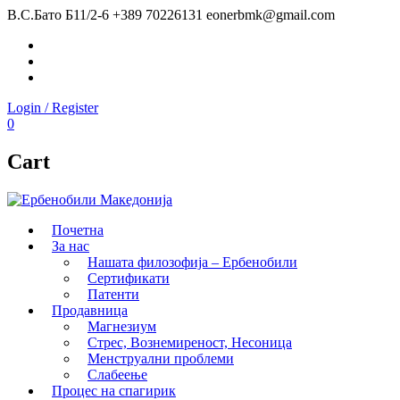
В.С.Бато Б11/2-6
+389 70226131
eonerbmk@gmail.com
Facebook
Instagram
Youtube
Login / Register
0
Cart
Почетна
За нас
Нашата филозофија – Ербенобили
Сертификати
Патенти
Продавница
Магнезиум
Стрес, Вознемиреност, Несоница
Менструални проблеми
Слабеење
Процес на спагирик