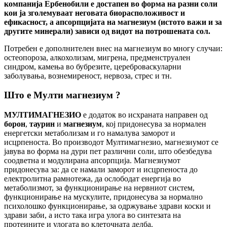
компанија Ербенобили е достапен во форма на разни соли
кои ја зголемуваат неговата биорасположивост и
ефикасност, а апсорпцијата на магнезиум (истото важи и за
другите минерали) зависи од видот на потрошената сол.
Потребен е дополнителен внес на магнезиум во многу случаи:
остеопороза, алкохолизам, мигрена, предменструален
синдром, камења во бубрезите, цереброваскуларни
заболувања, вознемиреност, нервоза, стрес и тн.
Што е Мулти магнезиум ?
МУЛТИМАГНЕЗИО
е додаток во исхраната направен од
борон
,
таурин
и
магнезиум
, кој придонесува за нормален
енергетски метаболизам и го намалува заморот и
исцрпеноста. Во производот Мултимагнезио, магнезиумот се
јавува во форма на дури пет различни соли, што обезбедува
соодветна и модулирана апсорпција. Магнезиумот
придонесува за: да се намали заморот и исцрпеноста до
електролитна рамнотежа, да ослободат енергија во
метаболизмот, за функционирање на нервниот систем,
функционирање на мускулите, придонесува за нормално
психолошко функционирање, за одржување здрави коски и
здрави заби, а исто така игра улога во синтезата на
протеините и улогата во клеточната делба.