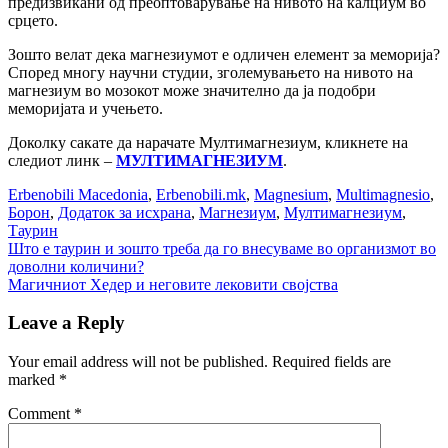
предизвикани од преоптоварување на нивото на калциум во
срцето.
Зошто велат дека магнезиумот е одличен елемент за меморија?
Според многу научни студии, зголемувањето на нивото на
магнезиум во мозокот може значително да ја подобри
меморијата и учењето.
Доколку сакате да нарачате Мултимагнезиум, кликнете на
следиот линк –
МУЛТИМАГНЕЗИУМ
.
Erbenobili Macedonia
,
Erbenobili.mk
,
Magnesium
,
Multimagnesio
,
Борон
,
Додаток за исхрана
,
Магнезиум
,
Мултимагнезиум
,
Таурин
Post
Што е таурин и зошто треба да го внесуваме во организмот во
доволни количини?
navigation
Магичниот Хедер и неговите лековити својства
Leave a Reply
Your email address will not be published.
Required fields are
marked
*
Comment
*