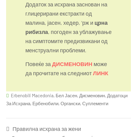
Додаток за исхрана заснован на
глицерирани екстракти од
малина, јасен, хедер, ‘рж и
црна
рибизла
, погоден за ублажување
на симптомите предизвикани од
менструални проблеми.
Повеќе за
ДИСМЕНОВИН
може
да прочитате на следниот
ЛИНК
Erbenobili Macedonia
,
Бел Јасен
,
Дисменовин
,
Додатоци
За Исхрана
,
Ербенобили
,
Органски
,
Суплементи
Post
Правилна исхрана за жени
navigation