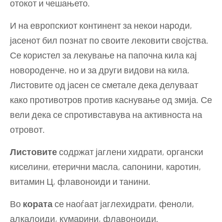
отокот и чешањето.
И на европскиот континент за некои народи,
јасенот бил познат по своите лековити својства.
Се користел за лекување на папочна кила кај
новороденче, но и за други видови на кила.
Листовите од јасен се сметале дека делуваат
како противотров против каснување од змија. Се
вели дека се спротивставува на активноста на
отровот.
Листовите
содржат јаглени хидрати, органски
киселини, етерични масла, сапонини, каротин,
витамин Ц, флавоноиди и танини.
Во
кората
се наоѓаат јаглехидрати, феноли,
алкалоиди, кумарини, флавоноиди.