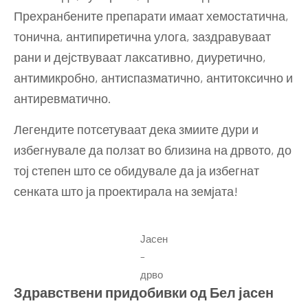
Прехранбените препарати имаат хемостатична,
тонична, антипиретична улога, заздравуваат
рани и дејствуваат лаксативно, диуретично,
антимикробно, антиспазматично, антитоксично и
антиревматично.
Легендите потсетуваат дека змиите дури и
избегнувале да ползат во близина на дрвото, до
тој степен што се обидувале да ја избегнат
сенката што ја проектирала на земјата!
Јасен
–
дрво
Здравствени придобивки од Бел јасен