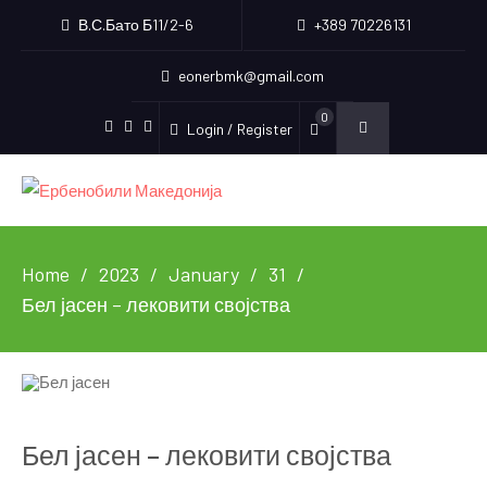
В.С.Бато Б11/2-6
+389 70226131
eonerbmk@gmail.com
0
Login / Register
Facebook
Instagram
Youtube
Home
2023
January
31
Бел јасен – лековити својства
Бел јасен – лековити својства