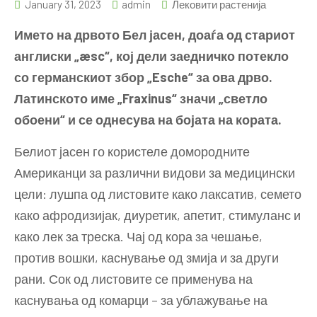
January 31, 2023
admin
Лековити растенија
Името на дрвото Бел јасен, доаѓа од стариот
англиски „æsc“, кој дели заедничко потекло
со германскиот збор „Esche“ за ова дрво.
Латинското име „Fraxinus“ значи „светло
обоени“ и се однесува на бојата на кората.
Белиот јасен го користеле домородните
Американци за различни видови за медицински
цели: лушпа од листовите како лаксатив, семето
како афродизијак, диуретик, апетит, стимуланс и
како лек за треска. Чај од кора за чешање,
против вошки, каснување од змија и за други
рани. Сок од листовите се применува на
каснувања од комарци – за ублажување на