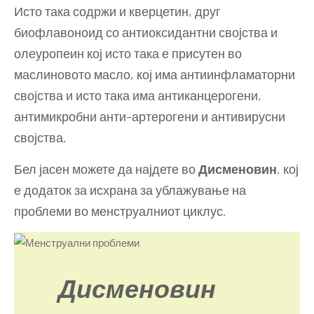
Исто така содржи и кверцетин, друг
биофлавоноид со антиоксидантни својства и
олеуропеин кој исто така е присутен во
маслиновото масло, кој има антиинфламаторни
својства и исто така има антиканцерогени,
антимикробни анти-артерогени и антивирусни
својства.
Бел јасен можете да најдете во
Дисменовин
, кој
е додаток за исхрана за ублажување на
проблеми во менструалниот циклус.
Дисменовин