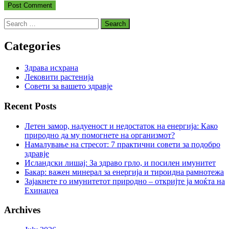
Search
for:
Categories
Здрава исхрана
Лековити растенија
Совети за вашето здравје
Recent Posts
Летен замор, надуеност и недостаток на енергија: Како
природно да му помогнете на организмот?
Намалување на стресот: 7 практични совети за подобро
здравје
Исландски лишај: За здраво грло, и посилен имунитет
Бакар: важен минерал за енергија и тироидна рамнотежа
Зајакнете го имунитетот природно – откријте ја моќта на
Ехинацеа
Archives