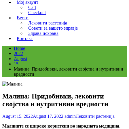
Мој акаунт
Cart
Checkout
Вести
Лековити растенија
Совети за вашето здравје
Здрава исхрана
Контакт
Home
2022
August
15
Малина: Придобивки, лековити својства и нутритивни
вредности
Малина: Придобивки, лековити
својства и нутритивни вредности
August 15, 2022
August 17, 2022
admin
Лековити растенија
Малините се широко користени во народната медицина,