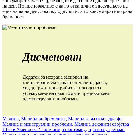
консумирате. Како чај, безбедно е да се пие една до три чаши
на ден. Но препорачливо е да го ограничите внесувањето на
една чаша на ден, доколку одлучите да го консумирате во рана
бременост.
Дисменовин
Додаток за исхрана заснован на
глицерирани екстракти од малина, јасен,
хедер, ‘рж и црна рибизла, погоден за
ублажување на симптомите предизвикани
од менструални проблеми.
Малина
,
Малина во бременост
,
Малина за женско здравје
,
Малина и менструални проблеми
,
Малина лековити својства
Post
Што е Аменореа ? Причини, симптоми, дијагноза, третман
Мали чекори кон здрави навики со здрава исхрана