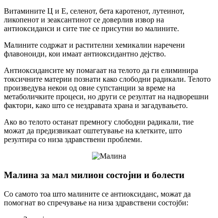
Витамините Ц и Е, селенот, бета каротенот, лутеинот,
ликопенот и зеаксантинот се доверлив извор на
антиоксиданси и сите тие се присутни во малините.
Малините содржат и растителни хемикалии наречени
флавоноиди, кои имаат антиоксидантно дејство.
Антиоксидансите му помагаат на телото да ги елиминира
токсичните материи познати како слободни радикали. Телото
произведува некои од овие супстанции за време на
метаболичките процеси, но други се резултат на надворешни
фактори, како што се нездравата храна и загадувањето.
Ако во телото останат премногу слободни радикали, тие
можат да предизвикаат оштетување на клетките, што
резултира со низа здравствени проблеми.
Малина за мал милион состојни и болести
Со самото тоа што малините се антиоксиданс, можат да
помогнат во спречување на низа здравствени состојби: