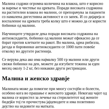
Малина содржи огромна количина на влакна, што е корисно
за варење и чистење на цревата. Поради високата содржина
на растителни влакна во малини, се препорачува за пациенти
со намалена дигестивна активност и со запек. И со дијареја и
воспаление на цревата треба колку што е можно да се користи
бобинки од малини.
Научниците утврдиле дека поради високата содржина на
антиоксиданти, бобинки од малини можат ефикасно да се
борат против клетките на ракот. Во малина, црна рибизла,
јагода и боровинки антиоксиданти се 1000 пати повеќе
отколку во другите растенија.
Се верува дека ако има најмалку 500 гр малини или други
свежи бобинки на ден, можете да изгубите тежина за еден
месец околу 1-2 кг, без никакви други рестрикции.
Малина и женско здравје
Малината може да помогне при многу состојби и болести,
особено кога во прашање е женското здравје. Некогаш чајот од
малина се користел за лечење на стерилитетот кај жените
бидејќи тој ги прочистува јајцеводите и има позитивно
дејство на ѕидовите на матката.