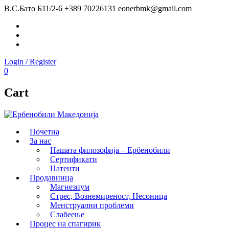
В.С.Бато Б11/2-6
+389 70226131
eonerbmk@gmail.com
Facebook
Instagram
Youtube
Login / Register
0
Cart
Почетна
За нас
Нашата филозофија – Ербенобили
Сертификати
Патенти
Продавница
Магнезиум
Стрес, Вознемиреност, Несоница
Менструални проблеми
Слабеење
Процес на спагирик