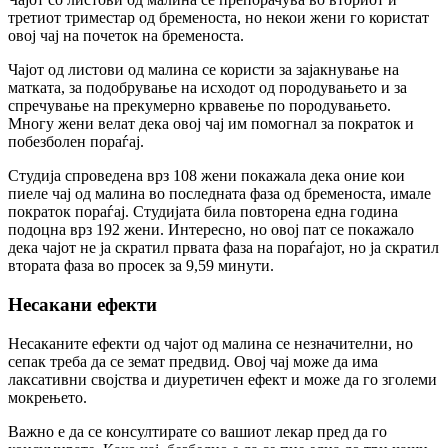
третиот триместар од бременоста, но некои жени го користат
овој чај на почеток на бременоста.
Чајот од листови од малина се користи за зајакнување на
матката, за подобрување на исходот од породувањето и за
спречување на прекумерно крвавење по породувањето.
Многу жени велат дека овој чај им помогнал за пократок и
побезболен пораѓај.
Студија спроведена врз 108 жени покажала дека оние кои
пиеле чај од малина во последната фаза од бременоста, имале
пократок пораѓај. Студијата била повторена една година
подоцна врз 192 жени. Интересно, но овој пат се покажало
дека чајот не ја скратил првата фаза на пораѓајот, но ја скратил
втората фаза во просек за 9,59 минути.
Несакани ефекти
Несаканите ефекти од чајот од малина се незначителни, но
сепак треба да се земат предвид. Овој чај може да има
лаксативни својства и диуретичен ефект и може да го зголеми
мокрењето.
Важно е да се консултирате со вашиот лекар пред да го