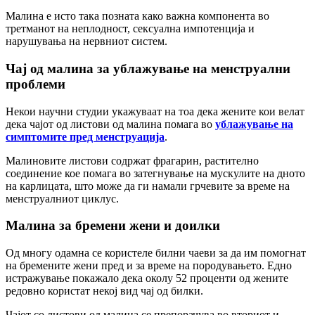
Малина е исто така позната како важна компонента во
третманот на неплодност, сексуална импотенција и
нарушувања на нервниот систем.
Чај од малина за ублажување на менструални
проблеми
Некои научни студии укажуваат на тоа дека жените кои велат
дека чајот од листови од малина помага во
ублажување на
симптомите пред менструација
.
Малиновите листови содржат фрагарин, растително
соединение кое помага во затегнување на мускулите на дното
на карлицата, што може да ги намали грчевите за време на
менструалниот циклус.
Малина за бремени жени и доилки
Од многу одамна се користеле билни чаеви за да им помогнат
на бремените жени пред и за време на породувањето. Едно
истражување покажало дека околу 52 проценти од жените
редовно користат некој вид чај од билки.
Чајот со листови од малина се препорачува во вториот и