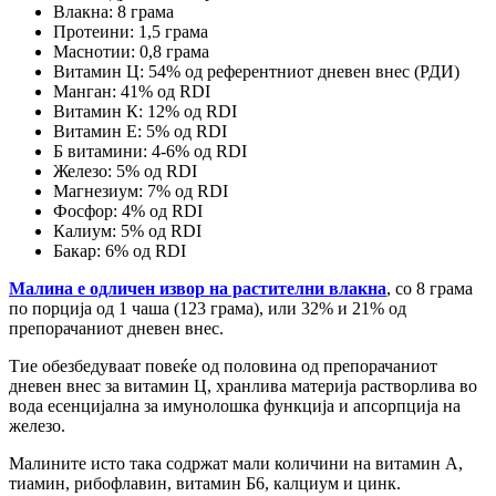
Влакна: 8 грама
Протеини: 1,5 грама
Маснотии: 0,8 грама
Витамин Ц: 54% од референтниот дневен внес (РДИ)
Манган: 41% од RDI
Витамин К: 12% од RDI
Витамин Е: 5% од RDI
Б витамини: 4-6% од RDI
Железо: 5% од RDI
Магнезиум: 7% од RDI
Фосфор: 4% од RDI
Калиум: 5% од RDI
Бакар: 6% од RDI
Малинa е одличен извор на растителни влакна
, со 8 грама
по порција од 1 чаша (123 грама), или 32% и 21% од
препорачаниот дневен внес.
Тие обезбедуваат повеќе од половина од препорачаниот
дневен внес за витамин Ц, хранлива материја растворлива во
вода есенцијална за имунолошка функција и апсорпција на
железо.
Малините исто така содржат мали количини на витамин А,
тиамин, рибофлавин, витамин Б6, калциум и цинк.