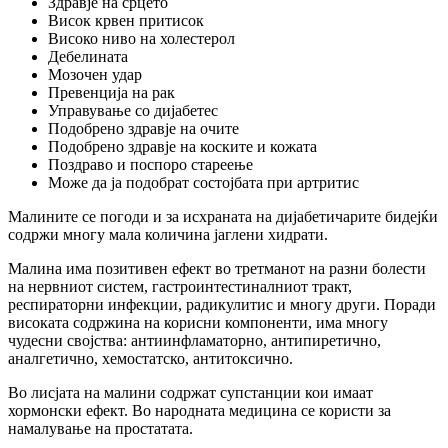
Здравје на срцето
Висок крвен притисок
Високо ниво на холестерол
Дебелината
Мозочен удар
Превенција на рак
Управување со дијабетес
Подобрено здравје на очите
Подобрено здравје на коските и кожата
Поздраво и поспоро стареење
Може да ја подобрат состојбата при артритис
Малините се погоди и за исхраната на дијабетичарите бидејќи
содржи многу мала количина јаглени хидрати.
Малина има позитивен ефект во третманот на разни болести
на нервниот систем, гастроинтестиналниот тракт,
респираторни инфекции, радикулитис и многу други. Поради
високата содржина на корисни компоненти, има многу
чудесни својства: антиинфламаторно, антипиретично,
аналгетично, хемостатско, антитоксично.
Во лисјата на малини содржат супстанции кои имаат
хормонски ефект. Во народната медицина се користи за
намалување на простатата.