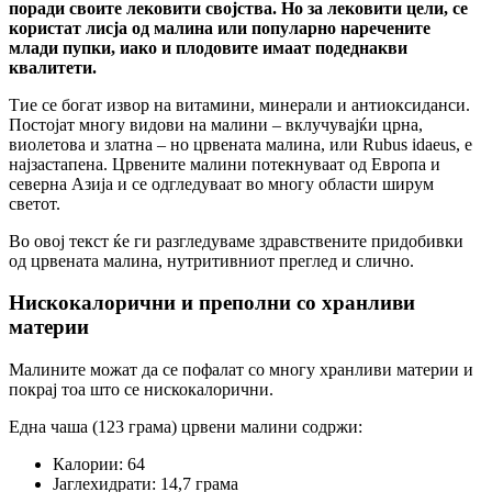
поради своите лековити својства. Но за лековити цели, се
користат лисја од малина или популарно наречените
млади пупки, иако и плодовите имаат подеднакви
квалитети.
Тие се богат извор на витамини, минерали и антиоксиданси.
Постојат многу видови на малини – вклучувајќи црна,
виолетова и златна – но црвената малина, или Rubus idaeus, е
најзастапена. Црвените малини потекнуваат од Европа и
северна Азија и се одгледуваат во многу области ширум
светот.
Во овој текст ќе ги разгледуваме здравствените придобивки
од црвената малина, нутритивниот преглед и слично.
Нискокалорични и преполни со хранливи
материи
Малините можат да се пофалат со многу хранливи материи и
покрај тоа што се нискокалорични.
Една чаша (123 грама) црвени малини содржи:
Калории: 64
Јаглехидрати: 14,7 грама