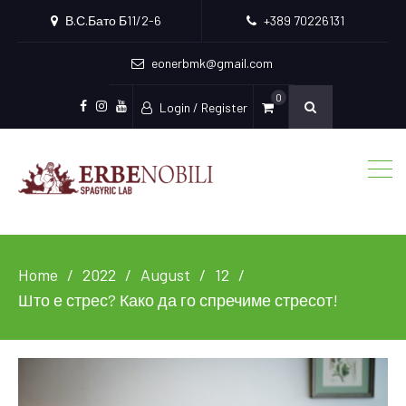
В.С.Бато Б11/2-6
+389 70226131
eonerbmk@gmail.com
0
Login / Register
Facebook
Instagram
Youtube
Home
2022
August
12
Што е стрес? Како да го спречиме стресот!