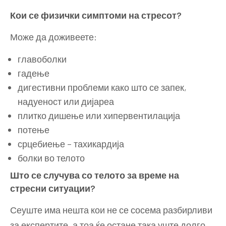
Кои се физички симптоми на стресот?
Може да доживеете:
главоболки
гадење
дигестивни проблеми како што се запек,
надуеност или дијареа
плитко дишење или хипервентилација
потење
срцебиење – тахикардија
болки во телото
Што се случува со телото за време на
стресни ситуации?
Сеуште има нешта кои не се сосема разбирливи
за експертите, а тоа ќе остане така уште долго