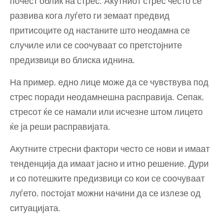
почест облик на стрес. Акутниот стрес често се
развива кога луѓето ги земаат предвид
притисоците од настаните што неодамна се
случиле или се соочуваат со претстојните
предизвици во блиска иднина.
На пример, едно лице може да се чувствува под
стрес поради неодамнешна расправија. Сепак,
стресот ќе се намали или исчезне штом лицето
ќе ја реши расправијата.
Акутните стресни фактори често се нови и имаат
тенденција да имаат јасно и итно решение. Дури
и со потешките предизвици со кои се соочуваат
луѓето, постојат можни начини да се излезе од
ситуацијата.