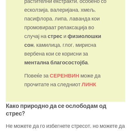
растителни екстракти, особено со
есколзија, валеријана, хмељ,
пасифлора, липа, лаванда кои
промовираат релаксација во
случај на
стрес
и
физиолошки
сон
, камилица, глог, мирисна
вербена кои се корисни за
ментална благосостојба
.
Повеќе за
СЕРЕНВИН
може да
прочитате на следниот
ЛИНК
Како природно да се ослободам од
стрес?
Не можете да го избегнете стресот, но можете да