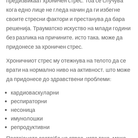
предизвикаат хроничен стрес. Тоа се случува
кога едно лице не гледа начин да ги избегне
своите стресни фактори и престанува да бара
решенија. Трауматско искуство на млади години
без разлика на причините, исто така, може да
придонесе за хроничен стрес.
Хроничниот стрес му отежнува на телото да се
врати на нормално ниво на активност, што може
да придонесе до здравствени проблеми:
кардиоваскуларни
респираторни
несоница
имунолошки
репродуктивни