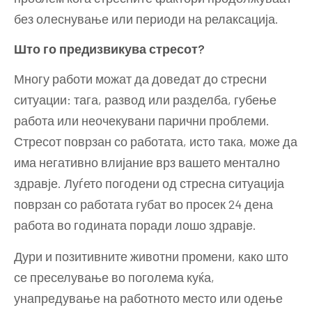
без олеснување или периоди на релаксација.
Што го предизвикува стресот?
Многу работи можат да доведат до стресни
ситуации: тага, развод или разделба, губење
работа или неочекувани парични проблеми.
Стресот поврзан со работата, исто така, може да
има негативно влијание врз вашето ментално
здравје. Луѓето погодени од стресна ситуација
поврзан со работата губат во просек 24 дена
работа во годината поради лошо здравје.
Дури и позитивните животни промени, како што
се преселување во поголема куќа,
унапредување на работното место или одење