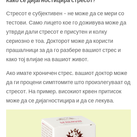
Како се дијагностицира стресот?
Стресот е субјективен – не може да се мери со
тестови. Само лицето кое го доживува може да
утврди дали стресот е присутен и колку
сериозно е тоа. Докторот може да користи
прашалници за да го разбере вашиот стрес и
како тој влијае на вашиот живот.
Ако имате хроничен стрес, вашиот доктор може
да ги процени симптомите што произлегуваат од
стресот. На пример, високиот крвен притисок
може да се дијагностицира и да се лекува.