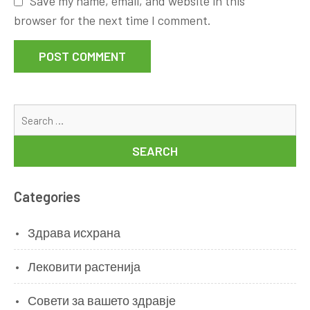
Save my name, email, and website in this
browser for the next time I comment.
Se
for
Categories
Здрава исхрана
Лековити растенија
Совети за вашето здравје