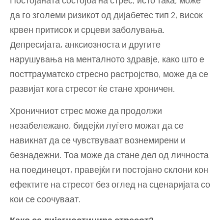
Постојаната состојба на стрес, исто така, може
да го зголеми ризикот од дијабетес тип 2, висок
крвен притисок и срцеви заболувања.
Депресијата, анксиозноста и другите
нарушувања на менталното здравје, како што е
посттрауматско стресно растројство, може да се
развијат кога стресот ќе стане хроничен.
Хроничниот стрес може да продолжи
незабележано, бидејќи луѓето можат да се
навикнат да се чувствуваат вознемирени и
безнадежни. Тоа може да стане дел од личноста
на поединецот, правејќи ги постојано склони кон
ефектите на стресот без оглед на сценаријата со
кои се соочуваат.