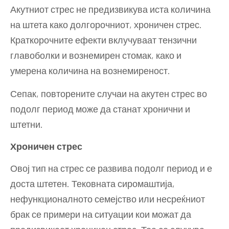
Акутниот стрес не предизвикува иста количина
на штета како долгорочниот, хроничен стрес.
Краткорочните ефекти вклучуваат тензични
главоболки и вознемирен стомак, како и
умерена количина на вознемиреност.
Сепак, повторените случаи на акутен стрес во
подолг период може да станат хронични и
штетни.
Хроничен стрес
Овој тип на стрес се развива подолг период и е
доста штетен. Тековната сиромаштија,
нефункционалното семејство или несреќниот
брак се примери на ситуации кои можат да