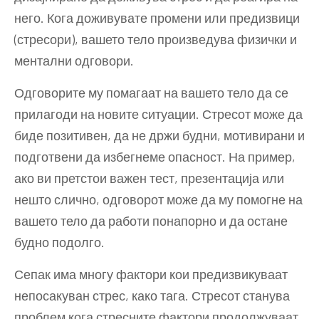
него. Кога доживувате промени или предизвици
(стресори), вашето тело произведува физички и
ментални одговори.
Одговорите му помагаат на вашето тело да се
прилагоди на новите ситуации. Стресот може да
биде позитивен, да не држи будни, мотивирани и
подготвени да избегнеме опасност. На пример,
ако ви претстои важен тест, презентација или
нешто слично, одговорот може да му помогне на
вашето тело да работи понапорно и да остане
будно подолго.
Сепак има многу фактори кои предизвикуваат
непосакуван стрес, како тага. Стресот станува
проблем кога стресните фактори продолжуваат