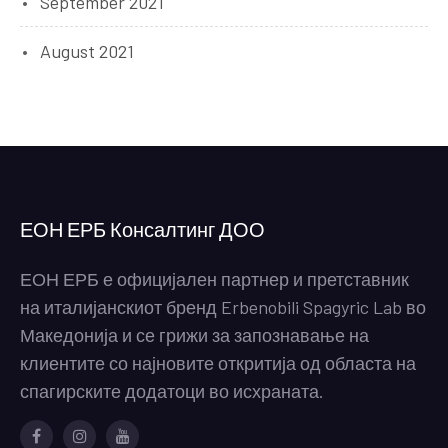
September 2021
August 2021
ЕОН ЕРБ Консалтинг ДОО
ЕОН ЕРБ е официјален партнер и претставник
на италијанскиот бренд Erbenobili Spagyric Lab во
Македонија и се грижи за запознавање на
клиентите со најновите откритија од областа на
спагирските додатоци во исхраната.