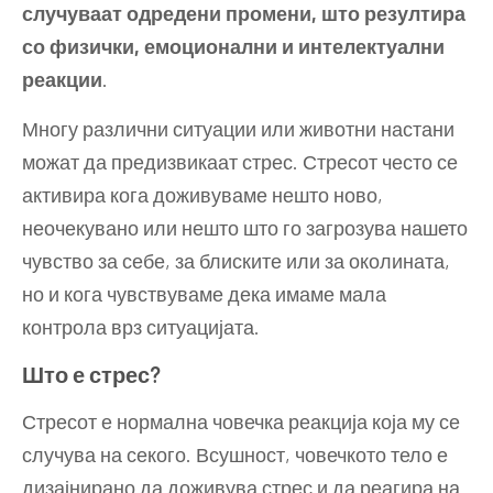
случуваат одредени промени, што резултира
со физички, емоционални и интелектуални
реакции
.
Многу различни ситуации или животни настани
можат да предизвикаат стрес. Стресот често се
активира кога доживуваме нешто ново,
неочекувано или нешто што го загрозува нашето
чувство за себе, за блиските или за околината,
но и кога чувствуваме дека имаме мала
контрола врз ситуацијата.
Што е стрес?
Стресот е нормална човечка реакција која му се
случува на секого. Всушност, човечкото тело е
дизајнирано да доживува стрес и да реагира на