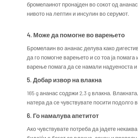
бромелаинот пронајден во сокот од ананас
нивото на лептин и инсулин во серумот.
4. Може да помогне во варењето
Бромелаин во ананас делува како дигести
да го помогне варењето и со тоа ја помага
варење помага да се намали надуеноста и 
5. Добар извор на влакна
165 g ананас содржи 2,3 g влакна. Влакната
натера да се чувствувате посити подолго 
6. Го намалува апетитот
Ако чувствувате потреба да јадете некаква