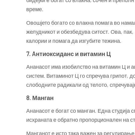
бидејќи е богат со влакна, сочен и преполн
време.
Овошјето богато со влакна помага во нама
желудникот и обезбедува ситост. Ова, пак,
калории и помага да изгубите тежина.
7. Aнтиоксиданс и витамин Ц
Ананасот има изобилство на витамин Ц и а
систем. Витаминот Ц го спречува грипот, 
слободните радикали од телото, спречувајќ
8. Манган
Ананасот е богат со манган. Една студија 
исхраната е обратно пропорционален на с
Манганот е исто така важен за регулирање 