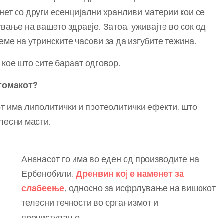
лнет со други есенцијални хранливи материи кои се
ање на вашето здравје. Затоа, уживајте во сок од
ме на утринските часови за да изгубите тежина.
 кое што сите бараат одговор.
стомакот?
от има липолитички и протеолитички ефекти, што
лесни масти.
Ананасот го има во еден од производите на
Ербенобили,
Дренвин кој е наменет за
слабеење
, односно за исфрлување на вишокот
телесни течности во организмот и
прочистување.