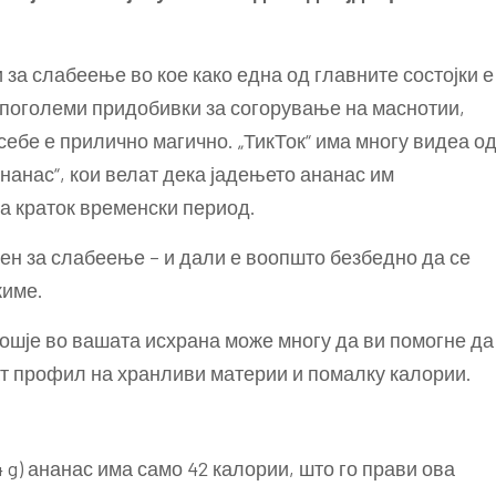
 за слабеење во кое како една од главните состојки е
а поголеми придобивки за согорување на маснотии,
себе е прилично магично. „ТикТок“ има многу видеа о
ананас“, кои велат дека јадењето ананас им
а краток временски период.
сен за слабеење – и дали е воопшто безбедно да се
жиме.
ошје во вашата исхрана може многу да ви помогне да
гат профил на хранливи материи и помалку калории.
 g) ананас има само 42 калории, што го прави ова