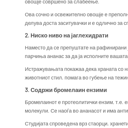
овошје совршено за слабеење.
Ова сочно и освежително овошје е преполно
делува доста заситувачки и е одлично за с
2. Ниско ниво на јаглехидрати
Наместо да се препуштате на рафинирани ј
парчиња ананас за да ја исполните вашата
Истражувањата покажаа дека храната со ни
животниот стил, помага во губење на тежи
3. Содржи бромелаин ензими
Бромелаинот е протеолитички ензим, т.е. 
молекули. Се наоѓа во ананасот и има ант
Студијата спроведена врз стаорци, хранети