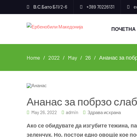
В.С.Бато Б11/2-6
+389 70226131
e
ПОЧЕТНА
Home
2022
May
26
Ананас за поб
Ананас за побрзо сла
May 26, 2022
admin
Здрава исхрана
Ако се обидувате да изгубите тежина, п
зеленчук. Но, постои едно овошје кое по