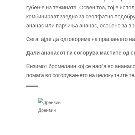
губење на тежината. Освен тоа, тој е испо
комбинираат заедно за сеопфатно подобрув
ананас или парчиња ананас, особено за вре
Сега, ајде да одговориме на прашањето на
Дали ананасот ги согорува мастите од 
Ензимот бромелаин кој се наоѓа во ананас
помага во согорувањето на целокупните те
Дренвин