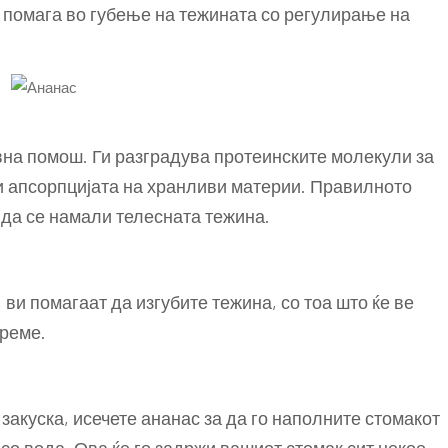
 помага во губење на тежината со регулирање на
вна помош. Ги разградува протеинските молекули за
 и апсорпцијата на хранливи материи. Правилното
да се намали телесната тежина.
, ви помагаат да изгубите тежина, со тоа што ќе ве
време.
 закуска, исечете ананас за да го наполните стомакот