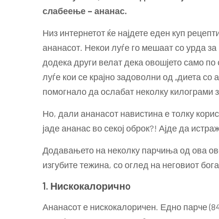
слабеење – ананас.
Низ интернетот ќе најдете еден куп рецепти
ананасот. Некои луѓе го мешаат со урда з
додека други велат дека овошјето само по 
луѓе кои се крајно задоволни од „диета со 
помогнало да ослабат неколку килограми з
Но, дали ананасот навистина е толку кори
јаде ананас во секој оброк?! Ајде да истра
Додавањето на неколку парчиња од ова ов
изгубите тежина, со оглед на неговиот бо
1. Нискокалоричнo
Ананасот е нискокалоричен. Едно парче (84