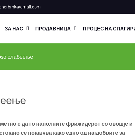
onerbmk@gmail.com
ЗА НАС
ПРОДАВНИЦА
ПРОЦЕС НА СПАГИР
рзо слабеење
беење
аметно е да го наполните фрижидерот со овошје и
стојано се појавува како едно од најдобрите за