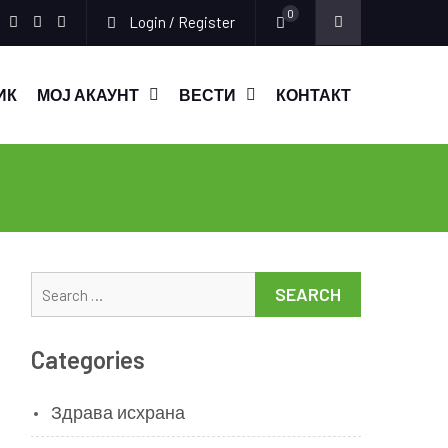
0
Login / Register
Facebook
Instagram
Youtube
ИК
МОЈ АКАУНТ
ВЕСТИ
КОНТАКТ
Search
for:
Categories
Здрава исхрана