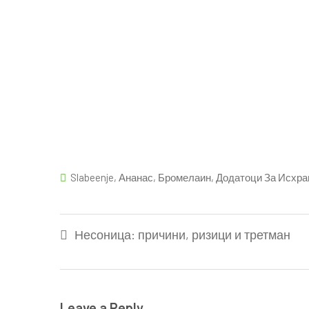
Slabeenje
,
Ананас
,
Бромелаин
,
Додатоци За Исхра
Post
Несоница: причини, ризици и третман
navigation
Leave a Reply