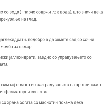
 со вода (1 парче содржи 72 g вода), што значи дека
пречување на глад.
аглехидрати, подобро е да земете сад со сочни
 желба за шеќер.
ски јаглехидрати, заедно со управувањето со
ната.
ензим кој помага во разградувањето на протеинските
иинфламаторни својства.
 со храна богата со маснотии покажа дека