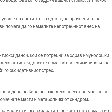
 со вода. Ова ќе го задржи вашиот стомак сит некое
лување на апетитот, го одложува празнењето на
 ви помага да го намалите непотребниот внес на
нтиоксиданси, кои се потребни за здрав имунолошки
додека антиоксидансите помагаат во елиминирање на
и го оксидативниот стрес.
спроведена во Кина покажа дека внесот на манган во
томачните масти и метаболичкиот синдром.
на мастите и јаглехидратите во крвта што помага во