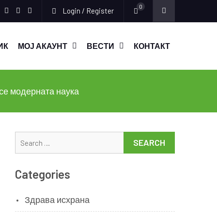
0
Login / Register
Facebook
Instagram
Youtube
ИК
МОЈ АКАУНТ
ВЕСТИ
КОНТАКТ
есе модерната наука
Search
for:
Categories
Здрава исхрана