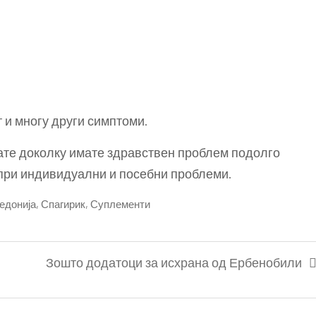
 и многу други симптоми.
ате доколку имате здравствен проблем подолго
 при индивидуални и посебни проблеми.
едонија
,
Спагирик
,
Суплементи
Зошто додатоци за исхрана од Ербенобили