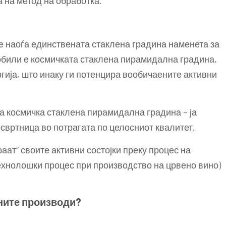
а на метод на обработка.
е наоѓа единствената стаклена градина наменета за
обили е космичката стаклена пирамидална градина,
ергија, што инаку ги потенцира вообичаените активни
а космичка стаклена пирамидална градина – ја
свртница во потрагата по целосниот квалитет.
раат“ своите активни состојки преку процес на
ехнолошки процес при производство на црвено вино)
чните производи?