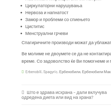
Циркулаторни нарушувања
Нервоза и напнатост
Замор и проблеми со спиењето
Циститис
Менструални грчеви
Спагиричните производи можат да ублажат
Ве молиме не двоумете се да не контактир
време. Со задоволство ќе Ви помогнеме и
Erbenobili
,
Spagyric
,
Ербенобили
,
Ербенобили Мак
Post
Што е здрава исхрана – дали вклучува
navigation
одредена диета или вид на храна?