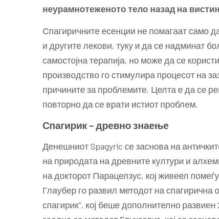
неурамнотеженото тело назад на вистин
Спагиричните есенции не помагаат само да
и другите лекови, туку и да се надминат б
самостојна терапија, но може да се корист
производство го стимулира процесот на за
причините за проблемите. Целта е да се р
повторно да се врати истиот проблем.
Спагирик – древно знаење
Денешниот Spagyric се заснова на антички
на природата на древните култури и алхем
на докторот Парацелзус, кој живеел помеѓу
Глаубер го развил методот на спагирична о
спагирик“, кој беше дополнително развиен