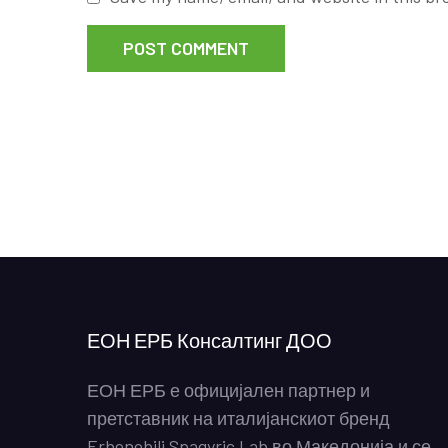
ЕОН ЕРБ Консалтинг ДОО
ЕОН ЕРБ е официјален партнер и
претставник на италијанскиот бренд
Erbenobili Spagyric Lab во Македонија и се