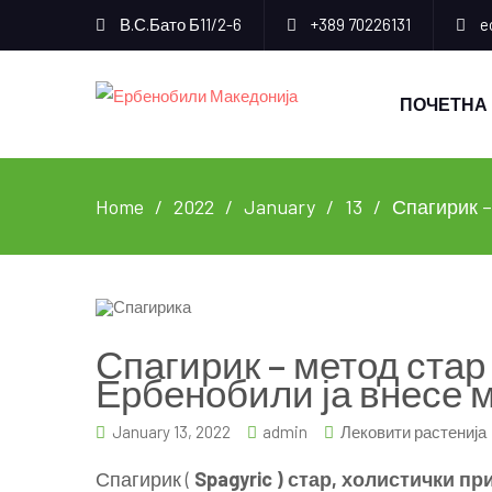
В.С.Бато Б11/2-6
+389 70226131
e
ПОЧЕТНА
Home
2022
January
13
Спагирик –
Спагирик – метод стар 
Ербенобили ја внесе 
January 13, 2022
admin
Лековити растенија
Спагирик (
Spagyric ) стар, холистички п