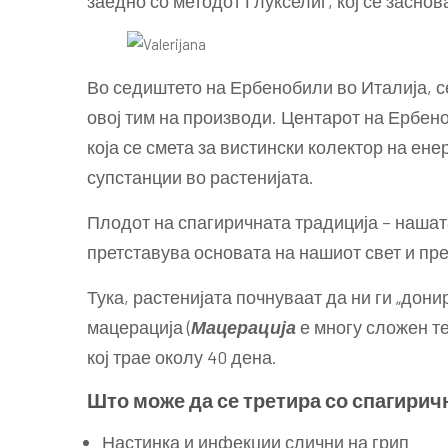
заедно со методот Глукселиг, кој се заснов
Во седиштето на Ербенобили во Италија, с
овој тим на производи. Центарот на Ербен
која се смета за вистински колектор на ен
супстанции во растенијата.
Плодот на спагиричната традиција – нашат
претставува основата на нашиот свет и пре
Тука, растенијата почнуваат да ни ги „дони
мацерација (
Мацерација
е многу сложен т
кој трае околу 40 дена.
Што може да се третира со спагири
Настинка и инфекции слични на грип