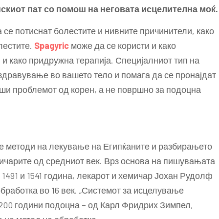
скиот пат со помош на неговата исцелителна моќ.
 се потиснат болестите и нивните причинители, како
олестите.
Spagyric
може да се користи и како
и и како придружна терапија. Специјалниот тип на
здравување во вашето тело и помага да се пронајдат
еши проблемот од корен, а не површно за подоцна
те методи на лекување на Египќаните и разбирањето
ичарите од средниот век. Врз основа на пишувањата
 1491 и 1541 година, лекарот и хемичар Јохан Рудолф
бработка во 16 век. „Системот за исцелување
 200 години подоцна – од Карл Фридрих Зимпел,