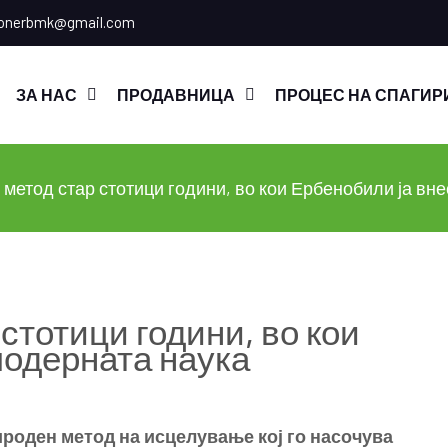
onerbmk@gmail.com
ЗА НАС
ПРОДАВНИЦА
ПРОЦЕС НА СПАГИР
 метод стар стотици години, во кои Ербенобили ја вн
стотици години, во кои
модерната наука
рироден метод на исцелување кој го насочува