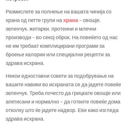
Размислете за полнење на вашата чинија со
храна од петте групи на
храна
– овошје,
зеленчук, житарки, протеини и млечни
производи – во секој оброк. На повеќето од нас
не им требаат комплицирани програми за
броење калории или специјални рецепти за
здрава исхрана.
Некои едноставни совети за подобрување на
вашите навики во исхраната се да јадете повеќе
зеленчук. Треба почесто да грицкате овошје или
апетисани и нормално – да готвите повеќе дома
отколку што ќе јадете надвор. Еве како изгледа
здрава исхрана.