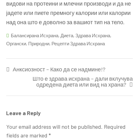
видови на протеини и млечни производи и да не
јадете или пиете премногу калории или калории
над она што е доволно за вашиот тип на тело.
Балансирана Исхрана
,
Диета
,
Здрава Исхрана
,
Органски
,
Природни
,
Рецепти Здрава Исхрана
Post
Анксиозност – Како да се надмине!?
navigation
Што е здрава исхрана – дали вклучува
одредена диета или вид на храна?
Leave a Reply
Your email address will not be published.
Required
fields are marked
*