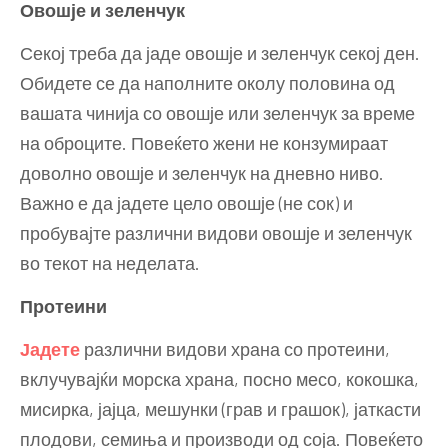
Овошје и зеленчук
Секој треба да јаде овошје и зеленчук секој ден.
Обидете се да наполните околу половина од
вашата чинија со овошје или зеленчук за време
на оброците. Повеќето жени не конзумираат
доволно овошје и зеленчук на дневно ниво.
Важно е да јадете цело овошје (не сок) и
пробувајте различни видови овошје и зеленчук
во текот на неделата.
Протеини
Јадете
различни видови храна со протеини,
вклучувајќи морска храна, посно месо, кокошка,
мисирка, јајца, мешунки (грав и грашок), јаткасти
плодови, семиња и производи од соја. Повеќето