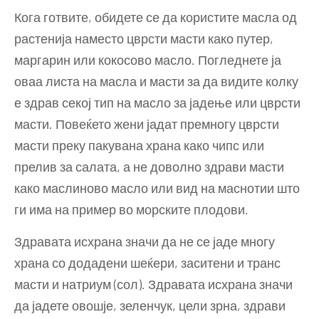
Кога готвите, обидете се да користите масла од
растенија наместо цврсти масти како путер,
маргарин или кокосово масло. Погледнете ја
оваа листа на масла и масти за да видите колку
е здрав секој тип на масло за јадење или цврсти
масти. Повеќето жени јадат премногу цврсти
масти преку пакувана храна како чипс или
прелив за салата, а не доволно здрави масти
како маслиново масло или вид на маснотии што
ги има на пример во морските плодови.
Здравата исхрана значи да не се јаде многу
храна со додадени шеќери, заситени и транс
масти и натриум (сол). Здравата исхрана значи
да јадете овошје, зеленчук, цели зрна, здрави