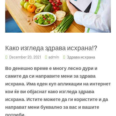
Како изгледа здрава исхрана!?
December 20, 2021
admin
Здрава исхрана
Во денешно време е многу лесно дури и
самите да си направите мени за здрава
исхрана. Има еден куп апликации на интернет
кои ќе ви објаснат како изгледа здрава
исхрана. Истите можете да ги користите и да
направат мени буквално за вас и вашите
потреби.