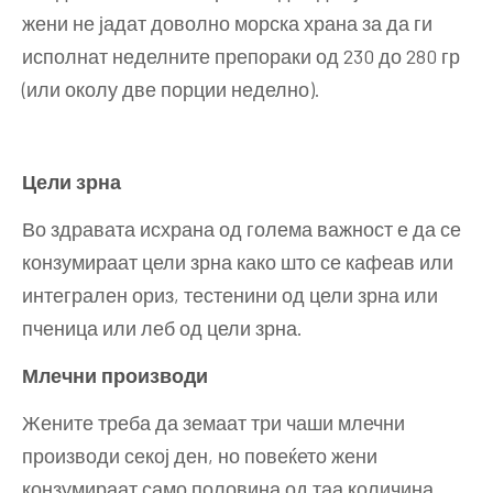
жени не јадат доволно морска храна за да ги
исполнат неделните препораки од 230 до 280 гр
(или околу две порции неделно).
Цели зрна
Во здравата исхрана од голема важност е да се
конзумираат цели зрна како што се кафеав или
интегрален ориз, тестенини од цели зрна или
пченица или леб од цели зрна.
Млечни производи
Жените треба да земаат три чаши млечни
производи секој ден, но повеќето жени
конзумираат само половина од таа количина.