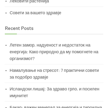
Лековити растенија
Совети за вашето здравје
Recent Posts
Летен замор, надуеност и недостаток на
енергија: Како природно да му помогнете на
организмот?
Намалување на стресот: 7 практични совети
за подобро здравје
Исландски лишај: За здраво грло, и посилен
имунитет
Бакар: важен минерал за енергија и тироидна