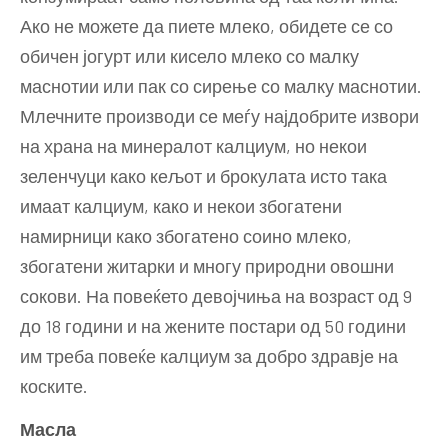
Ако не можете да пиете млеко, обидете се со
обичен јогурт или кисело млеко со малку
маснотии или пак со сирење со малку маснотии.
Млечните производи се меѓу најдобрите извори
на храна на минералот калциум, но некои
зеленчуци како кељот и брокулата исто така
имаат калциум, како и некои збогатени
намирници како збогатено соино млеко,
збогатени житарки и многу природни овошни
сокови. На повеќето девојчиња на возраст од 9
до 18 години и на жените постари од 50 години
им треба повеќе калциум за добро здравје на
коските.
Масла