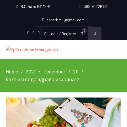
В.С.Бато Б11/2-6
+389 70226131
eonerbmk@gmail.com
0
Login / Register
Facebook
Instagram
Youtube
Home
2021
December
20
Како изгледа здрава исхрана!?