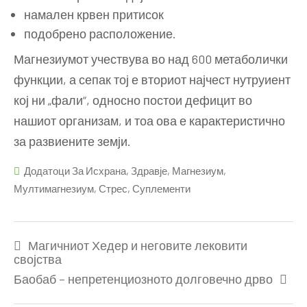
намален крвен притисок
подобрено расположение.
Магнезиумот учествува во над 600 метаболички
функции, а сепак тој е вториот најчест нутруиент
кој ни „фали“, односно постои дефицит во
нашиот организам, и тоа ова е карактеристично
за развиените земји.
Додатоци За Исхрана
,
Здравје
,
Магнезиум
,
Мултимагнезиум
,
Стрес
,
Суплементи
Post
Магичниот Хедер и неговите лековити
navigation
својства
Баобаб – непретенциозното долговечно дрво