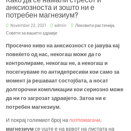
анксиозноста и зошто ни е
потребен магнезиум?
November 22, 2021
admin
Лековити растенија
,
Совети за вашето здравје
Просечно ниво на анксиозност се јавува кај
повеќето од нас, некогаш може да го
контролираме, некогаш не, а некогаш и
посегнуваме по антидепресиви кои само за
момент ја решаваат состојбата, а носат
долгорочни компликации кои сериозно може
да ни го загрозат здравјето. Затоа ни е
потребен магнезиум.
И покрај големиот број на
потпомагачи
,
магнезиум
се уште е на врвот на листата на