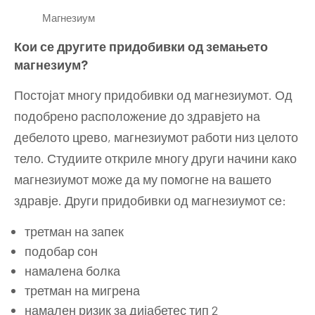
Магнезиум
Кои се другите придобивки од земањето
магнезиум?
Постојат многу придобивки од магнезиумот. Од
подобрено расположение до здравјето на
дебелото црево, магнезиумот работи низ целото
тело. Студиите откриле многу други начини како
магнезиумот може да му помогне на вашето
здравје. Други придобивки од магнезиумот се:
третман на запек
подобар сон
намалена болка
третман на мигрена
намален ризик за дијабетес тип 2