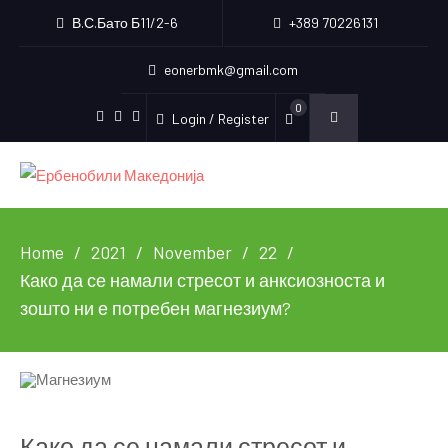
В.С.Бато Б11/2-6
+389 70226131
eonerbmk@gmail.com
0
Login / Register
Facebook
Instagram
Youtube
Home
2021
November
22
Како да се намали стресот и анксиозноста и
зошто ни е потребен магнезиум?
Како да се намали стресот и