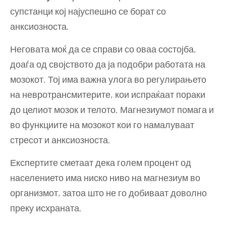
супстанци кој најуспешно се борат со
анксиозноста.
Неговата моќ да се справи со оваа состојба,
доаѓа од својството да ја подобри работата на
мозокот. Тој има важна улога во регулирањето
на невротрансмитерите, кои испраќаат пораки
до целиот мозок и телото. Магнезиумот помага и
во функциите на мозокот кои го намалуваат
стресот и анксиозноста.
Експертите сметаат дека голем процент од
населението има ниско ниво на магнезиум во
организмот, затоа што не го добиваат доволно
преку исхраната.