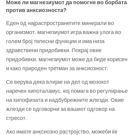
Може ли магнезиумот да помогне во борбата
против анксиозноста?
Еден од најраспространетите минерали во
организмот, магнезиумот игра важна улога во
голем број телесни функции и има низа
здравствени придобивки. Покрај овие
придобивки, магнезиумот може да биде корисен
и како природен третман за анксиозност.
Се верува дека влијае на дел од мозокот
наречен хипоталамус, кој помага во регулирање
на хипофизата и надбубрежните жлезди. Овие
жлезди се одговорни за вашиот одговор на
стресот.
Ако имате анксиозно растројство, можеби ќе