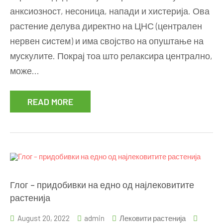
анксиозност, несоница, напади и хистерија. Ова
при
несоница,
растение делува директно на ЦНС (централен
анксиозност,
нервен систем) и има својство на опуштање на
стрес,
мускулите. Покрај тоа што релаксира централно,
вознемиреност
може…
READ MORE
Глог – придобивки на едно од најлековитите
растенија
August 20, 2022
admin
Лековити растенија