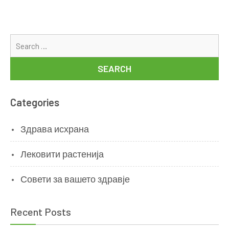
Se
for
Categories
Здрава исхрана
Лековити растенија
Совети за вашето здравје
Recent Posts