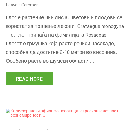
on
Leave a Comment
Глог
Глог е растение чии лисја, цветови и плодови се
–
користат за правење лекови. Crataegus monogyna
придобивки
т.е. глог припаѓа на фамилијата Rosaceae.
на
едно
Глогот е грмушка која расте речиси насекаде,
од
способна да достигне 6-10 метри во височина.
најлековитите
Особено расте во шумски области,…
растенија
READ MORE