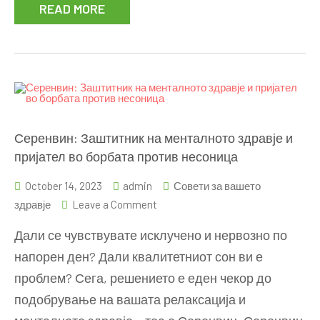
READ MORE
Серенвин: Заштитник на менталното здравје и
пријател во борбата против несоница
October 14, 2023
admin
Совети за вашето
on
здравје
Leave a Comment
Серенвин:
Дали се чувствувате исклучено и нервозно по
Заштитник
напорен ден? Дали квалитетниот сон ви е
на
проблем? Сега, решението е еден чекор до
менталното
здравје
подобрување на вашата релаксација и
и