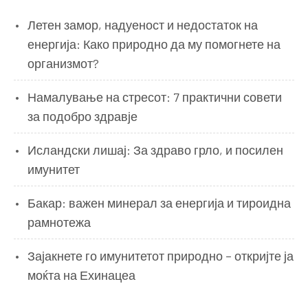
Летен замор, надуеност и недостаток на
енергија: Како природно да му помогнете на
организмот?
Намалување на стресот: 7 практични совети
за подобро здравје
Исландски лишај: За здраво грло, и посилен
имунитет
Бакар: важен минерал за енергија и тироидна
рамнотежа
Зајакнете го имунитетот природно – откријте ја
моќта на Ехинацеа