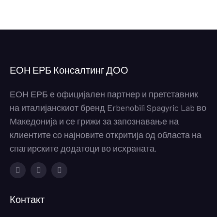
ЕОН ЕРБ Консалтинг ДОО
ЕОН ЕРБ е официјален партнер и претставник
на италијанскиот бренд Erbenobili Spagyric Lab во
Македонија и се грижи за запознавање на
клиентите со најновите откритија од областа на
спагирските додатоци во исхраната.
Facebook
Instagram
Youtube
Контакт