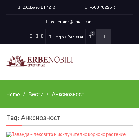
В.С.Бато Б11/2-6
+389 70226131
eonerbmk@gmail.com
0
Login / Register
Facebook
Instagram
Youtube
Home
Вести
Анксиозност
Tag:
Анксиозност