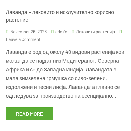
Лаванда – лековито и исклучително корисно
растение
November 26, 2023
admin
Лековити растенија
on
Leave a Comment
Лаванда
Лаванда е род од околу 40 видови растенија кои
–
можат да се најдат низ Медитеранот, Северна
лековито
Африка и сè до Западна Индија. Лавандата е
и
исклучително
мала зимзелена грмушка со сиво-зелени,
корисно
издолжени и тесни лисја. Лавандата главно се
растение
одгледува за производство на есенцијално…
READ MORE