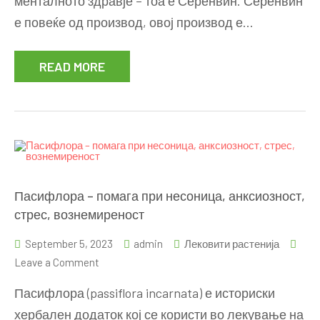
менталното здравје – тоа е Серенвин. Серенвин
пријател
е повеќе од производ, овој производ е…
во
борбата
READ MORE
против
несоница
Пасифлора – помага при несоница, анксиозност,
стрес, вознемиреност
September 5, 2023
admin
Лековити растенија
on
Leave a Comment
Пасифлора
Пасифлора (passiflora incarnata) е историски
–
хербален додаток кој се користи во лекување на
помага