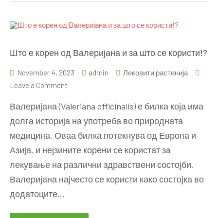
Што е корен од Валеријана и за што се користи!?
November 4, 2023
admin
Лековити растенија
on
Leave a Comment
Што
Валеријана (Valeriana officinalis) е билка која има
е
долга историја на употреба во природната
корен
медицина. Оваа билка потекнува од Европа и
од
Валеријана
Азија, и нејзините корени се користат за
и
лекување на различни здравствени состојби.
за
Валеријана најчесто се користи како состојка во
што
додатоците…
се
користи!?