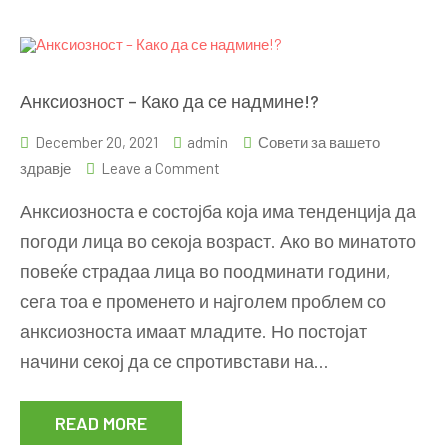
Анксиозност – Како да се надмине!?
December 20, 2021
admin
Совети за вашето
on
здравје
Leave a Comment
Анксиозност
Анксиозноста е состојба која има тенденција да
–
погоди лица во секоја возраст. Ако во минатото
Како
повеќе страдаа лица во поодминати години,
да
се
сега тоа е променето и најголем проблем со
надмине!?
анксиозноста имаат младите. Но постојат
начини секој да се спротивстави на…
READ MORE