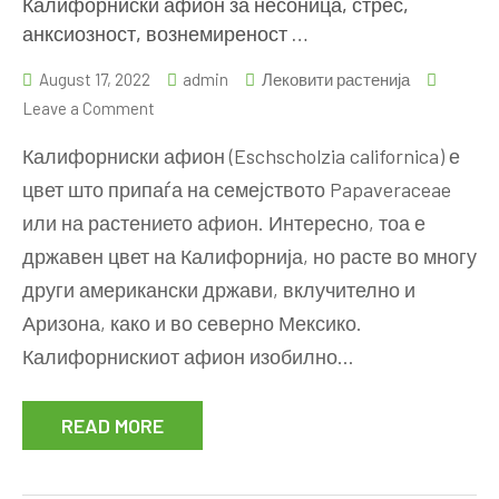
Калифорниски афион за несоница, стрес,
анксиозност, вознемиреност …
August 17, 2022
admin
Лековити растенија
on
Leave a Comment
Калифорниски
Калифорниски афион (Eschscholzia californica) е
афион
цвет што припаѓа на семејството Papaveraceae
за
или на растението афион. Интересно, тоа е
несоница,
стрес,
државен цвет на Калифорнија, но расте во многу
анксиозност,
други американски држави, вклучително и
вознемиреност
Аризона, како и во северно Мексико.
…
Калифорнискиот афион изобилно…
READ MORE