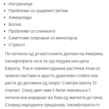
Изгореници
Проблеми со срцевиот ритам
Хемороиди
Болка
Проблеми со спиењето
Симптоми поврзани со менопауза
Стресот
По потекло од југоисточните делови на Америка,
пасифлората сега се одгледува низ цела
Европа. Тоа е повеќегодишна растечка лоза со
тревни ластари и цврсто дрвенево стебло кое
расте до должина од скоро 10 метри (околу 32
стапки). Секој цвет има 5 бели ливчиња и 5
сепали кои варираат во боја од магента до сина.
Според народните преданија, пасифлората го