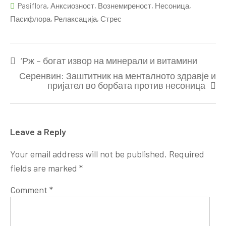
Pasiflora
,
Анксиозност
,
Вознемиреност
,
Несоница
,
Пасифлора
,
Релаксација
,
Стрес
Post
‘Рж – богат извор на минерали и витамини
navigation
Серенвин: Заштитник на менталното здравје и
пријател во борбата против несоница
Leave a Reply
Your email address will not be published.
Required
fields are marked
*
Comment
*