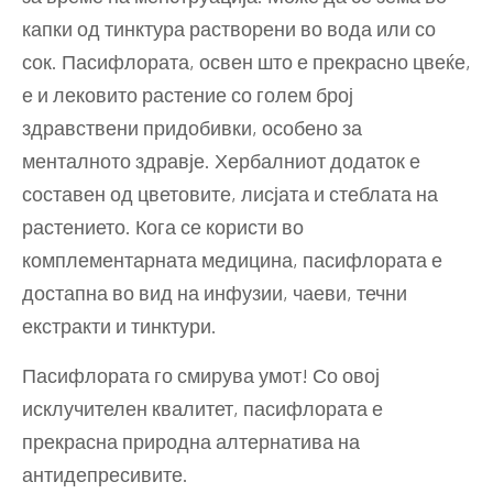
капки од тинктура растворени во вода или со
сок. Пасифлората, освен што е прекрасно цвеќе,
е и лековито растение со голем број
здравствени придобивки, особено за
менталното здравје. Хербалниот додаток е
составен од цветовите, лисјата и стеблата на
растението. Кога се користи во
комплементарната медицина, пасифлората е
достапна во вид на инфузии, чаеви, течни
екстракти и тинктури.
Пасифлората го смирува умот! Со овој
исклучителен квалитет, пасифлората е
прекрасна природна алтернатива на
антидепресивите.