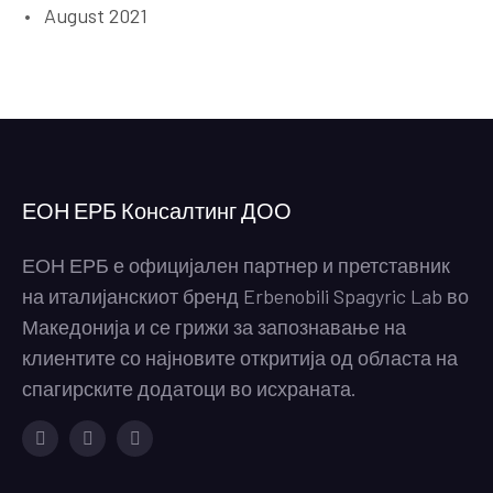
August 2021
ЕОН ЕРБ Консалтинг ДОО
ЕОН ЕРБ е официјален партнер и претставник
на италијанскиот бренд Erbenobili Spagyric Lab во
Македонија и се грижи за запознавање на
клиентите со најновите откритија од областа на
спагирските додатоци во исхраната.
Facebook
Instagram
Youtube