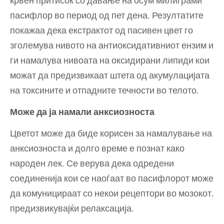
пасифлор во период од пет дена. Резултатите
покажаа дека екстрактот од пасивен цвет го
зголемува нивото на антиоксидативниот ензим и
ги намалува нивоата на оксидирани липиди кои
можат да предизвикаат штета од акумулацијата
на токсините и отпадните течности во телото.
Може да ја намали анксиозноста
Цветот може да биде корисен за намалување на
анксиозноста и долго време е познат како
народен лек. Се верува дека одредени
соединенија кои се наоѓаат во пасифлорот може
да комуницираат со некои рецептори во мозокот,
предизвикувајќи релаксација.