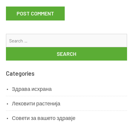
Se
for
Categories
Здрава исхрана
Лековити растенија
Совети за вашето здравје