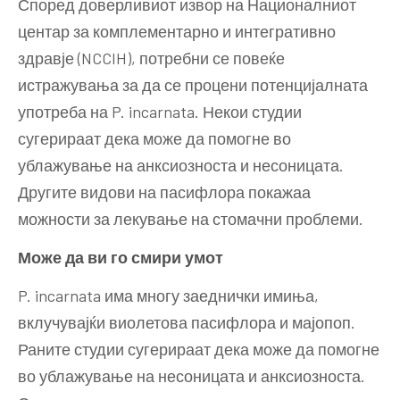
Според доверливиот извор на Националниот
центар за комплементарно и интегративно
здравје (NCCIH), потребни се повеќе
истражувања за да се процени потенцијалната
употреба на P. incarnata. Некои студии
сугерираат дека може да помогне во
ублажување на анксиозноста и несоницата.
Другите видови на пасифлора покажаа
можности за лекување на стомачни проблеми.
Може да ви го смири умот
P. incarnata има многу заеднички имиња,
вклучувајќи виолетова пасифлора и мајопоп.
Раните студии сугерираат дека може да помогне
во ублажување на несоницата и анксиозноста.