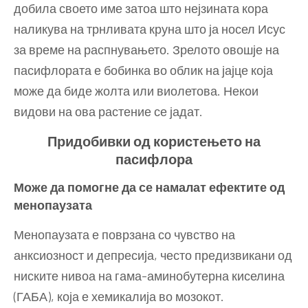
добила своето име затоа што нејзината кора
наликува на трнливата круна што ја носел Исус
за време на распнувањето. Зрелото овошје на
пасифлората е бобинка во облик на јајце која
може да биде жолта или виолетова. Некои
видови на ова растение се јадат.
Придобивки од користењето на
пасифлора
Може да помогне да се намалат ефектите од
менопаузата
Менопаузата е поврзана со чувство на
анксиозност и депресија, често предизвикани од
ниските нивоа на гама-аминобутерна киселина
(ГАБА), која е хемикалија во мозокот.