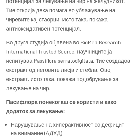
потенцијал за лекување на чир на желудникот.
Тие открија дека помага во ублажување на
чиревите кај стаорци. Исто така, покажа
антиоксидативен потенцијал.
Во друга студија објавена во BioMed Research
International Trusted Source, научниците ја
испитуваа Passiflora serratodigitata. Тие создадоа
екстракт од неговите лисја и стебла. Овој
екстракт, исто така, покажа подобрување за
лекување на чир.
Пасифлора понекогаш се користи и како
додаток за лекување:
Нарушување на хиперактивност со дефицит
на внимание (АДХД)