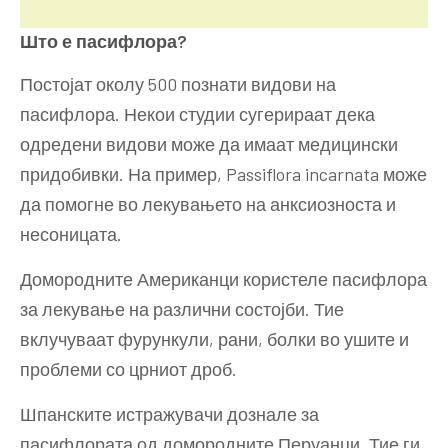
Што е пасифлора?
Постојат околу 500 познати видови на
пасифлора. Некои студии сугерираат дека
одредени видови може да имаат медицински
придобивки. На пример, Passiflora incarnata може
да помогне во лекувањето на анксиозноста и
несоницата.
Домородните Американци користеле пасифлора
за лекување на различни состојби. Тие
вклучуваат фурункули, рани, болки во ушите и
проблеми со црниот дроб.
Шпанските истражувачи дознале за
пасифлората од домородните Перуанци. Тие ги