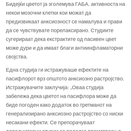
Бидејќи цветот ја зголемува ГАБА, активноста на
некои мозочни клетки кои можат да
предизвикаат анксиозност се намалува и прави
да се чувствувате порелаксирано. Студиите
сугерираат дека екстрактите од пасивен цвет
може дури и да имаат благи антиинфламаторни
својства.
Една студија ги истражуваше ефектите на
пасифлорот врз општото анксиозно растројство.
Истражувачите заклучија: „Оваа студија
забележа дека цветот на пасифлора може да
биде погоден како додаток во третманот на
генерализирано анксиозно растројство со ниски
несакани ефекти. Се препорачуваат
дополнителни студии со подолго времетраење