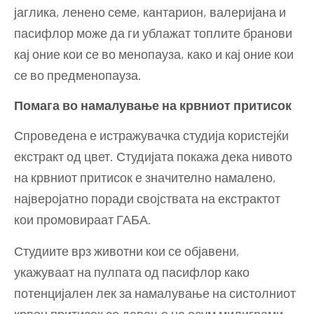
јаглика, ленено семе, кантарион, валеријана и
пасифлор може да ги ублажат топлите бранови
кај оние кои се во менопауза, како и кај оние кои
се во предменопауза.
Помага во намалување на крвниот притисок
Спроведена е истражувачка студија користејќи
екстракт од цвет. Студијата покажа дека нивото
на крвниот притисок е значително намалено,
најверојатно поради својствата на екстрактот
кои промовираат ГАБА.
Студиите врз животни кои се објавени,
укажуваат на пулпата од пасифлор како
потенцијален лек за намалување на систолниот
крвен притисок со давање на осум милиграми