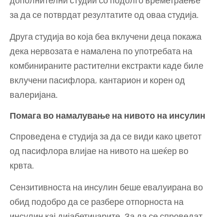
за да се потврдат резултатите од оваа студија.
Друга студија во која беа вклучени деца покажа
дека нервозата е намалена по употребата на
комбинираните растителни екстракти каде биле
вклучени пасифлора, кантарион и корен од
валеријана.
Помага во намалување на нивото на инсулин
Спроведена е студија за да се види како цветот
од пасифлора влијае на нивото на шеќер во
крвта.
Сензитивноста на инсулин беше евалуирана во
обид подобро да се разбере отпорноста на
инсулин кај дијабетичарите. За да се спроведат