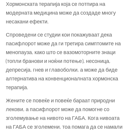
Хормонската терапија која се потпира на
модерната медицина може да создаде многу
несакани ефекти.
Спроведени се студии кои покажуваат дека
пасифлорот може да ги третира симптомите на
менопауза, како што се вазомоторните знаци
(топли бранови и ноќни потење), несоница,
депресија, гнев и главоболки, а може да биде
алтернатива на конвенционалната хормонска
терапија.
Жените се повеќе и повеќе бараат природни
лекови, а пасифлорот може да помогне со
зголемување на нивото на ГАБА. Кога нивоата
на ГАБА се зголемени, тоа помага да се намали