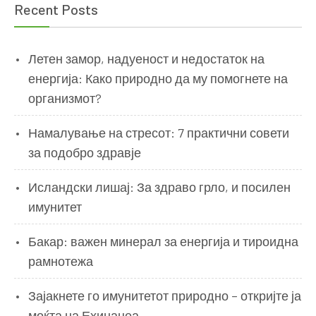
Recent Posts
Летен замор, надуеност и недостаток на
енергија: Како природно да му помогнете на
организмот?
Намалување на стресот: 7 практични совети
за подобро здравје
Исландски лишај: За здраво грло, и посилен
имунитет
Бакар: важен минерал за енергија и тироидна
рамнотежа
Зајакнете го имунитетот природно – откријте ја
моќта на Ехинацеа