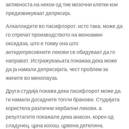
активноста на некои од тие мозочни клетки кои
предизвикуваат депресија.
Алкалоидите во пасифлорот, исто така, може да
го спречат производството на моноамин
оксидаза, што е токму она што
антидепресивните лекови се обидуваат да го
направат. Истражувањата покажаа дека може
да ја намали депресијата, чест проблем за
жените во менопауза.
Друга студија покажа дека пасифлорот може да
ги намали досадните топли бранови. Студијата
користела различни хербални лекови, а
резултатите покажале дека анасон, корен од
сладунец, црна кохош, црвена детелина,