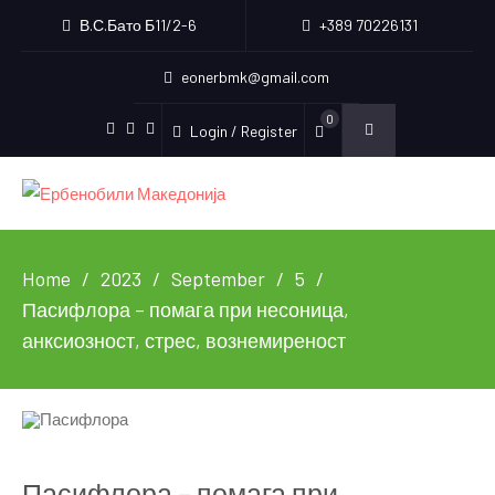
В.С.Бато Б11/2-6
+389 70226131
eonerbmk@gmail.com
0
Login / Register
Facebook
Instagram
Youtube
Home
2023
September
5
Пасифлора – помага при несоница,
анксиозност, стрес, вознемиреност
Пасифлора – помага при