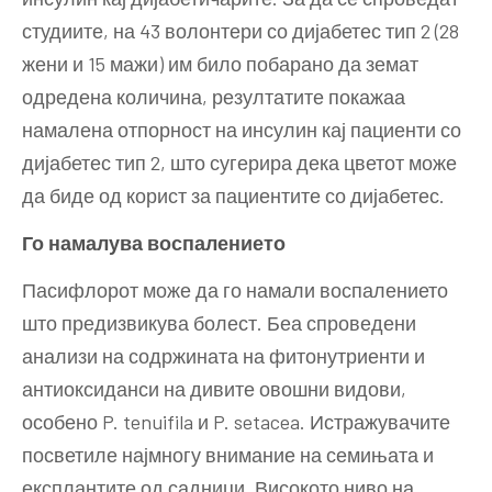
студиите, на 43 волонтери со дијабетес тип 2 (28
жени и 15 мажи) им било побарано да земат
одредена количина, резултатите покажаа
намалена отпорност на инсулин кај пациенти со
дијабетес тип 2, што сугерира дека цветот може
да биде од корист за пациентите со дијабетес.
Го намалува воспалението
Пасифлорот може да го намали воспалението
што предизвикува болест. Беа спроведени
анализи на содржината на фитонутриенти и
антиоксиданси на дивите овошни видови,
особено P. tenuifila и P. setacea. Истражувачите
посветиле најмногу внимание на семињата и
експлантите од садници. Високото ниво на