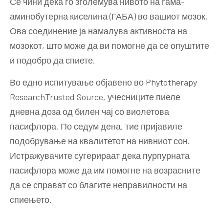
Се чини дека го зголемува нивото на гама-
аминобутерна киселина (ГАБА) во вашиот мозок.
Ова соединение ја намалува активноста на
мозокот, што може да ви помогне да се опуштите
и подобро да спиете.
Во едно испитување објавено во Phytotherapy
ResearchTrusted Source, учесниците пиеле
дневна доза од билен чај со виолетова
пасифлора. По седум дена, тие пријавиле
подобрување на квалитетот на нивниот сон.
Истражувачите сугерираат дека пурпурната
пасифлора може да им помогне на возрасните
да се справат со благите неправилности на
спиењето.