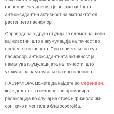
фенолни соединенија ја покажа моќната
антиоксидантна активност на екстрактот од
растението пасифлор.
Спроведена е друга студија за едемот на шепи
кај животни, што е акумулација на течност во
пределот на шепата. При користење на сув
пасифлор, антиоксидантната активност ја
намалува акумулацијата на течности, што
укажува на намалување на воспалението.
ПАСИФЛОРА можете да најдете во
Серенвин
,
кој е додаток за исхрана кои промовира
релаксација во случај на стрес и физиолошки
сон, како и ментална благосостојба.