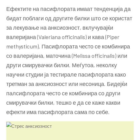
Ефектите на пасифлората имаат тенденција да
бидат поблаги од другите билки што се користат
за лекување на анксиозност, вклучувајќи
валеријана (Valeriana officinalis) и кава (Piper
methysticum). Пасифлората често се комбинира
со валеријана, маточина (Melissa officinalis) или
други смирувачки билки. Меѓутоа, неколку
научни студии ја тестирале пасифлората како
третман за анксиозност или несоница. Бидејќи
палсифлората често се комбинира со други
смирувачки билки, тешко е да се каже какви
ефекти има пасифлората сама по себе.