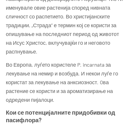
именувале овие растенија според нивната
сличност со распетието. Во христијанските
традиции, „Страда“ е термин кој се користи за
опишување на последниот период од животот
на Исус Христос, вклучувајќи го и неговото
распнување.
Во Европа, луѓето користеле P. incarnata за
лекување на немир и возбуда. И некои луѓе го
користат за лекување на анксиозност. Oва
растение се користи и за ароматизирање на
одредени пијалоци.
Кои се потенцијалните придобивки од
пасифлора?