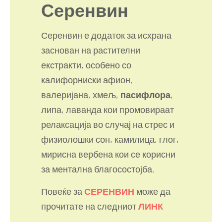
Серенвин
Серенвин е додаток за исхрана
заснован на растителни
екстракти, особено со
калифорниски афион,
валеријана, хмељ,
пасифлора
,
липа, лаванда кои промовираат
релаксација во случај на стрес и
физиолошки сон, камилица, глог,
мирисна вербена кои се корисни
за ментална благосостојба.
Повеќе за
СЕРЕНВИН
може да
прочитате на следниот
ЛИНК