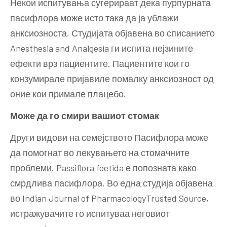
Некои испитувања сугерираат дека пурпурната
пасифлора може исто така да ја ублажи
анксиозноста. Студијата објавена во списанието
Anesthesia and Analgesia ги испита нејзините
ефекти врз пациентите. Пациентите кои го
конзумирале пријавиле помалку анксиозност од
оние кои примале плацебо.
Може да го смири вашиот стомак
Други видови на семејството Пасифлора може
да помогнат во лекувањето на стомачните
проблеми. Passiflora foetida е попозната како
смрдлива пасифлора. Во една студија објавена
во Indian Journal of PharmacologyTrusted Source,
истражувачите го испитуваа неговиот