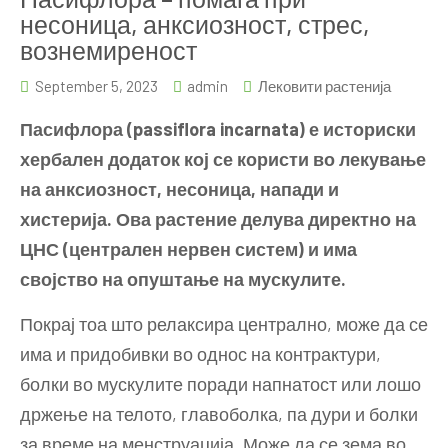
несоница, анксиозност, стрес,
вознемиреност
September 5, 2023
admin
Лековити растенија
Пасифлора (passiflora incarnata) е историски
хербален додаток кој се користи во лекување
на анксиозност, несоница, напади и
хистерија. Ова растение делува директно на
ЦНС (централен нервен систем) и има
својство на опуштање на мускулите.
Покрај тоа што релаксира централно, може да се
има и придобивки во однос на контрактури,
болки во мускулите поради напнатост или лошо
држење на телото, главоболка, па дури и болки
за време на менструација. Може да се зема во