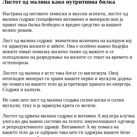
Листот од малина како нутритивна билка
Настрана од неговите хемиски и вкусни аспекти, листот од
малина содржи специфични витамини и минерали кои ја
прават оваа билка безбедно и вредно средство за вашиот
велнес режим.
Лист од малина содржи значителна количина на калциум кој
ги зајакнува коските и забите. Ова е особено важно бидејќи
жените имаат помалку коскено ткиво од мажите и се
поподложни на разредување на коските со текот на времето и
остеопороза.
Листот од малина е исто така богат со магнезиум. Овој
неопходен минерал ги храни вашите нерви и мускули додека
му помага на вашето тело да ја претвори храната во енергија.
Содржи и калиум.
Не само што лист од малина создава силни коски и силни
мускули, туку и ја зајакнува крвта со железо.
Листот од црвена малина содржи и витамин А кој игра клучна
улога во два важни системи на телото: имунолошкиот одговор
и репродуктивното здравје. Витаминот А му помага на
вашето тело да се одбрани така што ги одржува вашите бели