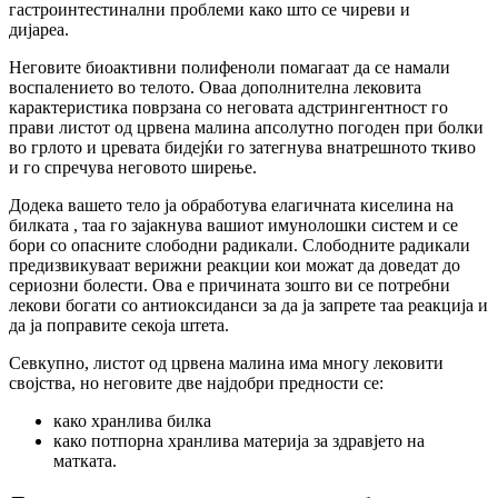
гастроинтестинални проблеми како што се чиреви и
дијареа.
Неговите биоактивни полифеноли помагаат да се намали
воспалението во телото. Оваа дополнителна лековита
карактеристика поврзана со неговата адстрингентност го
прави листот од црвена малина апсолутно погоден при болки
во грлото и цревата бидејќи го затегнува внатрешното ткиво
и го спречува неговото ширење.
Додека вашето тело ја обработува елагичната киселина на
билката , таа го зајакнува вашиот имунолошки систем и се
бори со опасните слободни радикали. Слободните радикали
предизвикуваат верижни реакции кои можат да доведат до
сериозни болести. Ова е причината зошто ви се потребни
лекови богати со антиоксиданси за да ја запрете таа реакција и
да ја поправите секоја штета.
Севкупно, листот од црвена малина има многу лековити
својства, но неговите две најдобри предности се:
како хранлива билка
како потпорна хранлива материја за здравјето на
матката.