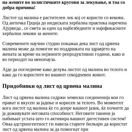
на жените во холистичките кругови за лекување, и тоа со
добра причина!
Листот од малина е растителен лек кој се користи со векови.
Од античка Грција до индиската хербална практика наречена
Ајурведа , се смета за еден од најбезбедните и најефикасните
хербални лекови за жените.
Современите научни студии покажаа дека лист од црвена
малина може да помогне во поддршката на здравјето на
жената за време на нејзините репродуктивни години, како и
во периодот на менопауза.
Ајде да погледнеме како делува листот од малина во телото и
како да го користите во вашиот секојдневен живот.
Придобивки од лист од црвена малина
Лист од црвена малина содржи хемиски соединенија кои го
прават и вкусен за јадење и корисен за телото. Во моментот
кога листот од малина ќе го допре вашиот јазик, ќе почнете да
ја доживувате неговата способност. Неговите танини ја
набиваат устата што го активира вашиот дигестивен систем!
Оваа адстрингентност ги навела старите билкари да користат
лист од црвена малина за да помогнат при