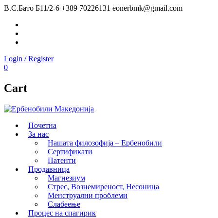
В.С.Бато Б11/2-6
+389 70226131
eonerbmk@gmail.com
Facebook
Instagram
Youtube
Login / Register
0
Cart
Почетна
За нас
Нашата филозофија – Ербенобили
Сертификати
Патенти
Продавница
Магнезиум
Стрес, Вознемиреност, Несоница
Менструални проблеми
Слабеење
Процес на спагирик