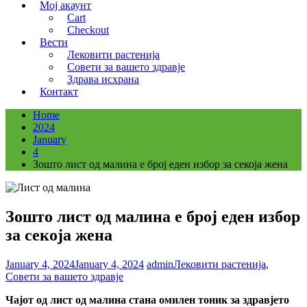
Мој акаунт
Cart
Checkout
Вести
Лековити растенија
Совети за вашето здравје
Здрава исхрана
Контакт
Home
2024
January
4
Зошто лист од малина е број еден избор за секоја жена
Зошто лист од малина е број еден избор
за секоја жена
January 4, 2024
January 4, 2024
admin
Лековити растенија
,
Совети за вашето здравје
Чајот од лист од малина стана омилен тоник за здравјето