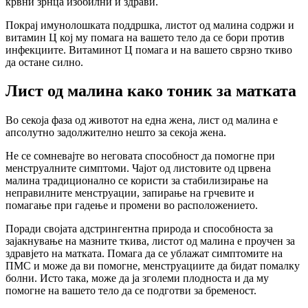
крвни зрнца изобилни и здрави.
Покрај имунолошката поддршка, листот од малина содржи и
витамин Ц кој му помага на вашето тело да се бори против
инфекциите. Витаминот Ц помага и на вашето сврзно ткиво
да остане силно.
Лист од малина како тоник за матката
Во секоја фаза од животот на една жена, лист од малина е
апсолутно задолжително нешто за секоја жена.
Не се сомневајте во неговата способност да помогне при
менструалните симптоми. Чајот од листовите од црвена
малина традиционално се користи за стабилизирање на
неправилните менструации, запирање на грчевите и
помагање при гадење и промени во расположението.
Поради својата адстрингентна природа и способноста за
зајакнување на мазните ткива, листот од малина е проучен за
здравјето на матката. Помага да се ублажат симптомите на
ПМС и може да ви помогне, менструациите да бидат помалку
болни. Исто така, може да ја зголеми плодноста и да му
помогне на вашето тело да се подготви за бременост.