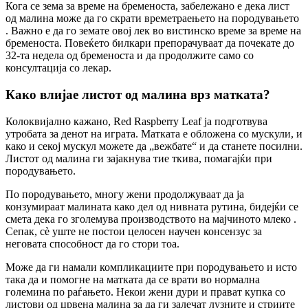
Кога се зема за време на бременоста, забележано е дека лист
од малина може да го скрати времетраењето на породувањето
. Важно е да го земате овој лек во вистинско време за време на
бременоста. Повеќето билкари препорачуваат да почекате до
32-та недела од бременоста и да продолжите само со
консултација со лекар.
Како влијае листот од малина врз матката?
Колоквијално кажано, Red Raspberry Leaf ја подготвува
утробата за денот на играта. Матката е обложена со мускули, и
како и секој мускул можете да „вежбате“ и да станете посилни.
Листот од малина ги зајакнува тие ткива, помагајќи при
породувањето.
По породувањето, многу жени продолжуваат да ја
конзумираат малината како дел од нивната рутина, бидејќи се
смета дека го зголемува производството на мајчиното млеко .
Сепак, сè уште не постои целосен научен консензус за
неговата способност да го стори тоа.
Може да ги намали компликациите при породувањето и исто
така да и помогне на матката да се врати во нормална
големина по раѓањето. Некои жени дури и прават купка со
листови од црвена малина за да ги залечат лузните и стриите