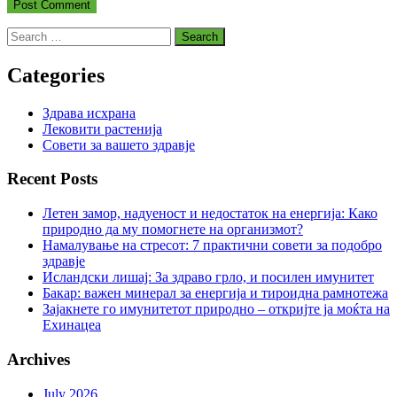
Search
for:
Categories
Здрава исхрана
Лековити растенија
Совети за вашето здравје
Recent Posts
Летен замор, надуеност и недостаток на енергија: Како
природно да му помогнете на организмот?
Намалување на стресот: 7 практични совети за подобро
здравје
Исландски лишај: За здраво грло, и посилен имунитет
Бакар: важен минерал за енергија и тироидна рамнотежа
Зајакнете го имунитетот природно – откријте ја моќта на
Ехинацеа
Archives
July 2026