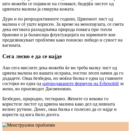
што можеби се појавиле на стомакот, бидејќи листот од
црвената малина ја смирува кожата.
Дури и по репродуктивните години, Црвениот лист од
малина е сè уште корисен. За време на менопаузата, се смета
дека неговата разладувачка природа помага при топли
бранови и ја балансира флуктуацијата на хормоните кои
предизвикуваат проблеми како пониско либидо и сувост на
вагината.
Сега лесно е да се најде
Ако сега мислите дека можеби ќе ви треба малку лист од
црвена малина во вашата исхрана, постои лесен начин да го
додадете. Оваа безбедна, но моќна билка е една од главните
состојки во една од
најпродаваните формули на Erbenobili
за
жени, во производот Дисменовин.
Безбедно, природно, тестирано. Жените со векови го
користеле листот од црвена малина како дел од нивната
велнес рутини. Денес, оваа билка е полесно да се најде и
користи од кога било досега.