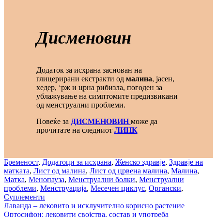
Дисменовин
Додаток за исхрана заснован на
глицерирани екстракти од
малина
, јасен,
хедер, ‘рж и црна рибизла, погоден за
ублажување на симптомите предизвикани
од менструални проблеми.
Повеќе за
ДИСМЕНОВИН
може да
прочитате на следниот
ЛИНК
Бременост
,
Додатоци за исхрана
,
Женско здравје
,
Здравје на
матката
,
Лист од малина
,
Лист од црвена малина
,
Малина
,
Матка
,
Менопауза
,
Менструални болки
,
Менструални
проблеми
,
Менструација
,
Месечен циклус
,
Органски
,
Суплементи
Post
Лаванда – лековито и исклучително корисно растение
Ортосифон: лековити својства, состав и употреба