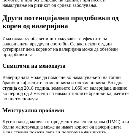
намалување на ризикот од срцеви заболувања.
Други потенцијални придобивки од
корен од валеријана
Има помалку објавени истражувања за ефектите на
валеријаната врз други состојби. Сепак, некои студии
сугерираат дека коренот на валеријана може да обезбеди
придобивки за:
Симптоми на менопауза
Валеријаната може да помогне во намалувањето на топли
бранови кај жените во менопауза и постменопауза. Во една
студија од 2018 година, земањето 1.060 мг валеријана дневно
во период од 2 месеци ги намали топлите бранови кај жените
во постменопауза.
Менструални проблеми
Луѓето кои доживуваат предменструален синдром (ПМС) или
болна менструација може да имаат корист од валеријаната.
Една студија покажа дека ги подобрува физичките,