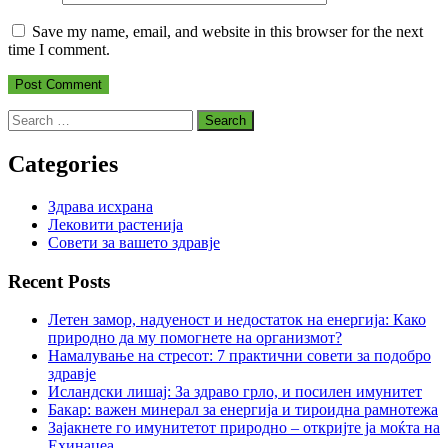
Save my name, email, and website in this browser for the next
time I comment.
Search
for:
Categories
Здрава исхрана
Лековити растенија
Совети за вашето здравје
Recent Posts
Летен замор, надуеност и недостаток на енергија: Како
природно да му помогнете на организмот?
Намалување на стресот: 7 практични совети за подобро
здравје
Исландски лишај: За здраво грло, и посилен имунитет
Бакар: важен минерал за енергија и тироидна рамнотежа
Зајакнете го имунитетот природно – откријте ја моќта на
Ехинацеа