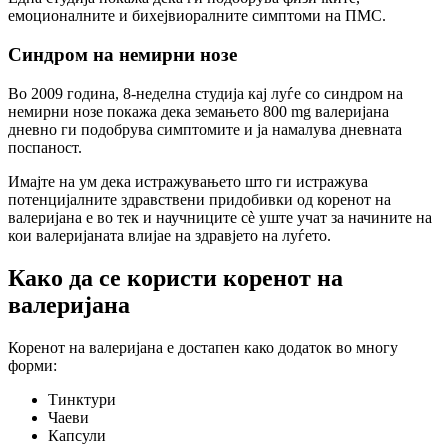
емоционалните и бихејвиоралните симптоми на ПМС.
Синдром на немирни нозе
Во 2009 година, 8-неделна студија кај луѓе со синдром на
немирни нозе покажа дека земањето 800 mg валеријана
дневно ги подобрува симптомите и ја намалува дневната
поспаност.
Имајте на ум дека истражувањето што ги истражува
потенцијалните здравствени придобивки од коренот на
валеријана е во тек и научниците сè уште учат за начините на
кои валеријаната влијае на здравјето на луѓето.
Како да се користи коренот на
валеријана
Коренот на валеријана е достапен како додаток во многу
форми:
Тинктури
Чаеви
Капсули