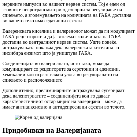
нервните импулси во нашиот нервен систем. Тој е еден од
главните невротрансмитери одговорни за регулирање на
спиењето, а зголемувањето на количината на ГАБА достапна
во вашето тело има седативни ефекти.
Валеренската киселина и валеренолот можат да ги модулираат
ГАБА рецепторите и да ја зголемат количината на ГАБА
достапна во централниот нервен систем. Уште повеќе,
истражувањата покажаа дека валеренската киселина го
инхибира ензимот што ја уништува ГАБА.
Соединенијата во валеријаната, исто така, може да
комуницираат со рецепторите за серотонин и аденозин,
хемикалии кои играат важна улога во регулирањето на
спиењето и расположението.
Дополнително, прелиминарните истражувања сугерираат
дека валепотриатите – соединенијата кои го даваат
карактеристичниот остар мирис на валеријана – може да
имаат антианксиозно и антидепресивни ефекти во телото.
Придобивки на Валеријаната