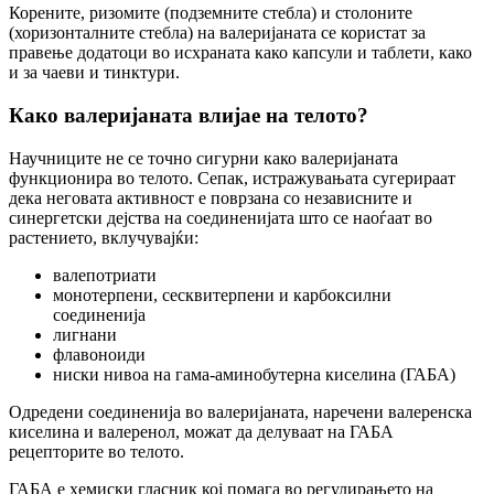
Корените, ризомите (подземните стебла) и столоните
(хоризонталните стебла) на валеријаната се користат за
правење додатоци во исхраната како капсули и таблети, како
и за чаеви и тинктури.
Како валеријаната влијае на телото?
Научниците не се точно сигурни како валеријаната
функционира во телото. Сепак, истражувањата сугерираат
дека неговата активност е поврзана со независните и
синергетски дејства на соединенијата што се наоѓаат во
растението, вклучувајќи:
валепотриати
монотерпени, сесквитерпени и карбоксилни
соединенија
лигнани
флавоноиди
ниски нивоа на гама-аминобутерна киселина (ГАБА)
Одредени соединенија во валеријаната, наречени валеренска
киселина и валеренол, можат да делуваат на ГАБА
рецепторите во телото.
ГАБА е хемиски гласник кој помага во регулирањето на