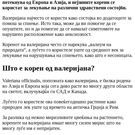
потекнува од Европа и Азија, и нејзините корени се
користат за лекување на различни здравствени состојби.
Валеријана најчесто се користи како состојка во додатоците за
помош за спиење. Исто така, може да ви помогне да се
опуштите, но и да помогне да се намалат симптомите на
нарушено расположение како анксиозност.
Коренот на валеријана често се нарекува „валиум на
природата“, а луѓето го користеле уште од средниот век за
лекување на нарушувања на спиењето, како што е несоницата.
Што е корен од валеријана?
Valeriana officinalis, попозната како валеријана, е билка родена
во Азија и Европа која сега диво расте во многу други области
на светот, вклучувајќи ги САД и Канада.
Луѓето го користеле ова повеќегодишно растение како
природен лек уште од времето на античка Грција и Рим.
За разлика од нежно миризливите цвеќиња на растението,
корените на валеријана имаат многу силен мирис што на
многу луѓе им е непријатен.