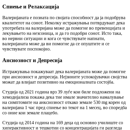
Спиење и Релаксација
Валеријаната е позната по својата способност да ја подобрува
квалитетот на сонот. Неколку истражувања потврдуваат дека
употребата на валеријана може да помогне во превенцијата и
лекувањето на незсоница, и да го подобри сонот. Исто така,
во нервни ситуации и кога се чувствувате напнати,
валеријаната може да ви помогне да се опуштите и се
чувствувате поспокојно.
Ансиозност и Депресија
Истражувања покажуваат дека валеријаната може да помогне
при ансиозност и депресија. Нејзините успокојувачки својства
можат да влијаат позитивно на емоционалната состојба.
Студија од 2021 година врз 39 луѓе кои биле подложени на
хемодијализа покажа дека тие имале значително намалување
на симптомите на анксиозност откако земале 530 mg корен од
валеријана 1 час пред спиење во текот на 1 месец, во споредба
со оние кои земале плацебо.
Студија од 2014 година на 169 деца од основно училиште со
хиперактивност и тешкотии со концентрацијата ги разгледа