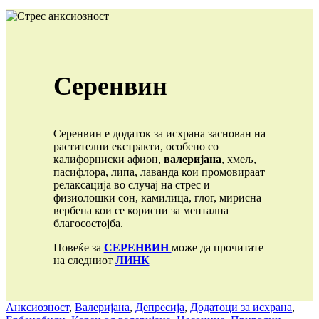
Серенвин
Серенвин е додаток за исхрана заснован на
растителни екстракти, особено со
калифорниски афион,
валеријана
, хмељ,
пасифлора, липа, лаванда кои промовираат
релаксација во случај на стрес и
физиолошки сон, камилица, глог, мирисна
вербена кои се корисни за ментална
благосостојба.
Повеќе за
СЕРЕНВИН
може да прочитате
на следниот
ЛИНК
Анксиозност
,
Валеријана
,
Депресија
,
Додатоци за исхрана
,