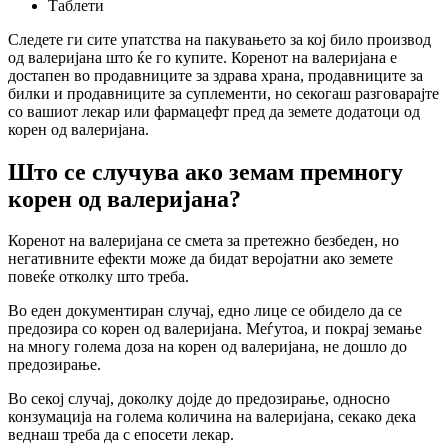
Таблети
Следете ги сите упатства на пакувањето за кој било производ
од валеријана што ќе го купите. Коренот на валеријана е
достапен во продавниците за здрава храна, продавниците за
билки и продавниците за суплементи, но секогаш разговарајте
со вашиот лекар или фармацефт пред да земете додатоци од
корен од валеријана.
Што се случува ако земам премногу
корен од валеријана?
Коренот на валеријана се смета за претежно безбеден, но
негативните ефекти може да бидат веројатни ако земете
повеќе отколку што треба.
Во еден документиран случај, едно лице се обидело да се
предозира со корен од валеријана. Меѓутоа, и покрај земање
на многу голема доза на корен од валеријана, не дошло до
предозирање.
Во секој случај, доколку дојде до предозирање, односно
конзумација на голема количина на валеријана, секако дека
веднаш треба да с епосети лекар.