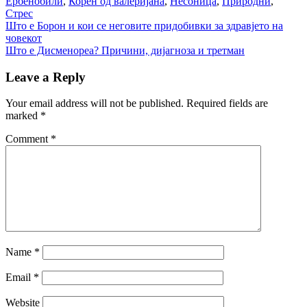
Ербенобили
,
Корен од валеријана
,
Несоница
,
Природни
,
Стрес
Post
Што е Борон и кои се неговите придобивки за здравјето на
човекот
navigation
Што е Дисменореа? Причини, дијагноза и третман
Leave a Reply
Your email address will not be published.
Required fields are
marked
*
Comment
*
Name
*
Email
*
Website