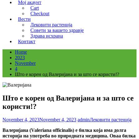
Мој акаунт
Cart
Checkout
Вести
Лековити растенија
Совети за вашето здравје
Здрава исхрана
Контакт
Home
2023
November
4
Што е корен од Валеријана и за што се користи!?
Што е корен од Валеријана и за што се
користи!?
November 4, 2023
November 4, 2023
admin
Лековити растенија
Валеријана (Valeriana officinalis) е билка која има долга
историја на употреба во природната медицина. Оваа билка