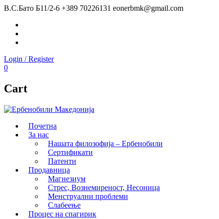
В.С.Бато Б11/2-6
+389 70226131
eonerbmk@gmail.com
Facebook
Instagram
Youtube
Login / Register
0
Cart
Почетна
За нас
Нашата филозофија – Ербенобили
Сертификати
Патенти
Продавница
Магнезиум
Стрес, Вознемиреност, Несоница
Менструални проблеми
Слабеење
Процес на спагирик