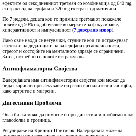
ефектите од секојдневниот третман со комбинација од 640 mg
екстракт од валеријана и 320 mg екстракт од маточина.
По 7 недели, децата кои го примиле третманот покажале
повеќе од 50% подобрување во мерките за фокусирање,
хиперактивност и импулсивност (
7 доверлив извор
).
Иако овие наоди се ветувачки, студиите кои ги истражуваат
ефектите на додатоците на валеријана врз анксиозноста,
стресот и состојбите на менталното здравје се ограничени.
Затоа, потребни се повеќе истражувања.
Антинфламаторни Својства
Валеријаната има антинфламаторни својства кои можат да
бидат корисни при лекување на разни воспалителни состојби,
како артритис и мигрени.
Дигестивни Проблеми
Оваа билка може да помогне и при дигестивни проблеми како
главоболка и грозница.
Регулирање на Крвниот Притисок: Валеријаната може да
помогне и при регулирање на крвниот притисок и