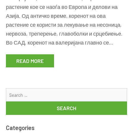
И
растение кое се наоѓа во Европа и делови на
УПОТРЕБА
Азија. Од античко време, коренот на ова
НА
ВАЛЕРИЈАНА
растение се користи за лекување на несоница,
нервоза, треперење, главоболки и срцебиење.
Во САД, коренот на валеријана главно се…
READ MORE
Se
for
Categories