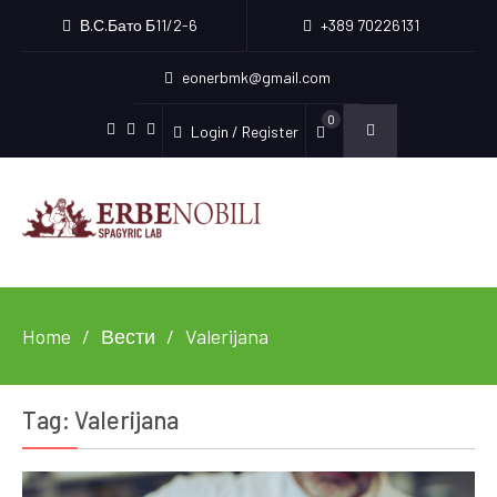
В.С.Бато Б11/2-6
+389 70226131
eonerbmk@gmail.com
0
Login / Register
Facebook
Instagram
Youtube
Home
Вести
Valerijana
Tag:
Valerijana