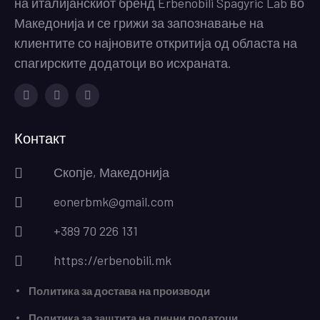
на италијанскиот бренд Erbenobili Spagyric Lab во
Македонија и се грижи за запознавање на
клиентите со најновите откритија од областа на
спагирските додатоци во исхраната.
Facebook
Instagram
Youtube
Контакт
Скопје, Македонија
eonerbmk@gmail.com
+389 70 226 131
https://erbenobili.mk
Политика за достава на производи
Политика за заштита на лични податоци