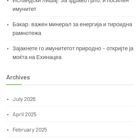
Исландски лишај: За здраво грло, и посилен
имунитет
Бакар: важен минерал за енергија и тироидна
рамнотежа
Зајакнете го имунитетот природно – откријте ја
моќта на Ехинацеа
Archives
July 2026
April 2025
February 2025