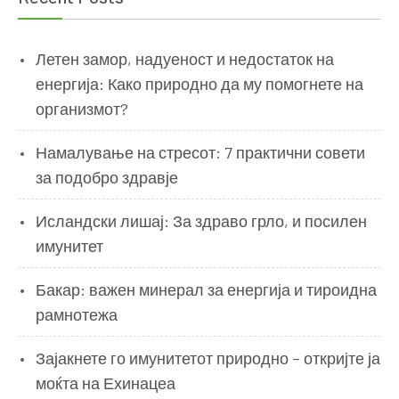
Летен замор, надуеност и недостаток на
енергија: Како природно да му помогнете на
организмот?
Намалување на стресот: 7 практични совети
за подобро здравје
Исландски лишај: За здраво грло, и посилен
имунитет
Бакар: важен минерал за енергија и тироидна
рамнотежа
Зајакнете го имунитетот природно – откријте ја
моќта на Ехинацеа