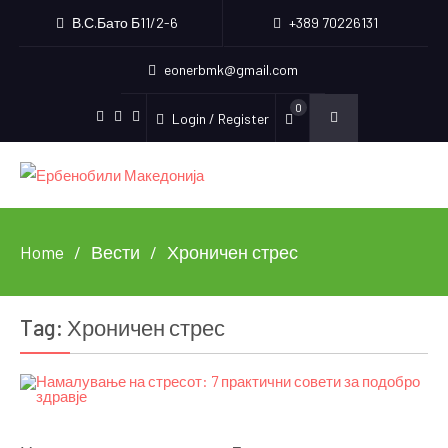
В.С.Бато Б11/2-6
+389 70226131
eonerbmk@gmail.com
0
Login / Register
Facebook
Instagram
Youtube
Home
Вести
Хроничен стрес
Tag:
Хроничен стрес