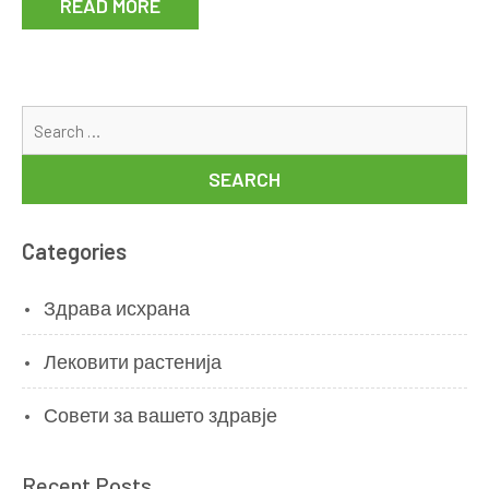
READ MORE
Se
for
Categories
Здрава исхрана
Лековити растенија
Совети за вашето здравје
Recent Posts