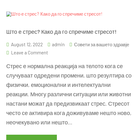
Што е стрес? Како да го спречиме стресот!
August 12, 2022
admin
Совети за вашето здравје
on
Leave a Comment
Што
Стрес е нормална реакција на телото кога се
е
случуваат одредени промени, што резултира со
стрес?
физички, емоционални и интелектуални
Како
да
реакции. Многу различни ситуации или животни
го
настани можат да предизвикаат стрес. Стресот
спречиме
често се активира кога доживуваме нешто ново,
стресот!
неочекувано или нешто…