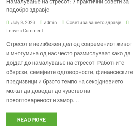
Намалување на стресот: 7 практични совети за
подобро здравје
July 9, 2026
admin
Совети за вашето здравје
on
Leave a Comment
Намалување
Стресот е неизбежен дел од современиот живот
на
и многумина од нас често размислуваат како да
стресот:
дојдат до намалување на стресот. Работните
7
практични
обврски, семејните одговорности, финансиските
совети
предизвици и брзото темпо на секојдневието
за
можат да доведат до чувство на
подобро
преоптовареност и замор.…
здравје
READ MORE