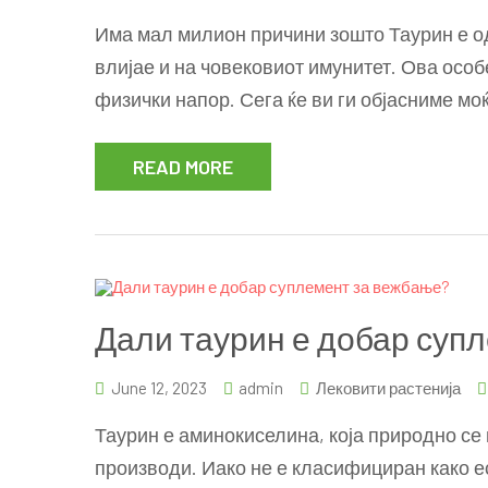
Има мал милион причини зошто Таурин е од
влијае и на човековиот имунитет. Ова особ
физички напор. Сега ќе ви ги објасниме мо
READ MORE
Дали таурин е добар суп
June 12, 2023
admin
Лековити растенија
Таурин е аминокиселина, која природно се
производи. Иако не е класифициран како е