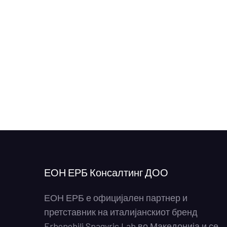
ЕОН ЕРБ Консалтинг ДОО
ЕОН ЕРБ е официјален партнер и
претставник на италијанскиот бренд
Erbenobili Spagyric Lab во Македонија и се