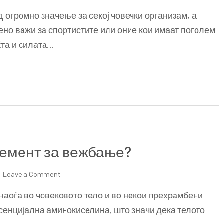
Влијанието
 огромно значење за секој човечки организам, а
на
ено важи за спортистите или оние кои имаат поголем
Таурин
ќта и силата…
врз
вашиот
организам
и
имунитет
лемент за вежбање?
on
Leave a Comment
Дали
 наоѓа во човековото тело и во некои прехрамбени
таурин
сенцијална аминокиселина, што значи дека телото
е