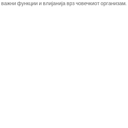
 важни функции и влијанија врз човечкиот организам.
добар
суплемент
за
вежбање?