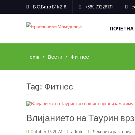
В.С.Бато Б11/2-6
+389 70226131
e
ПОЧЕТНА
Home
Вести
Фитнес
Tag:
Фитнес
Влијанието на Таурин врз
October 17, 2023
admin
Лековити растенија