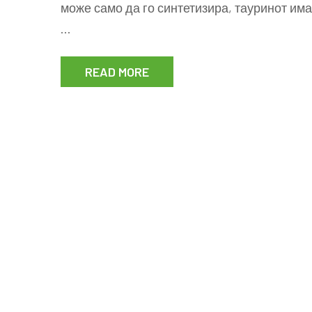
може само да го синтетизира, тауринот има
…
READ MORE