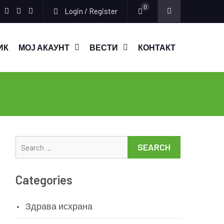
0
Login / Register
Facebook
Instagram
Youtube
ИК
МОЈ АКАУНТ
ВЕСТИ
КОНТАКТ
Search
for:
Categories
Здрава исхрана