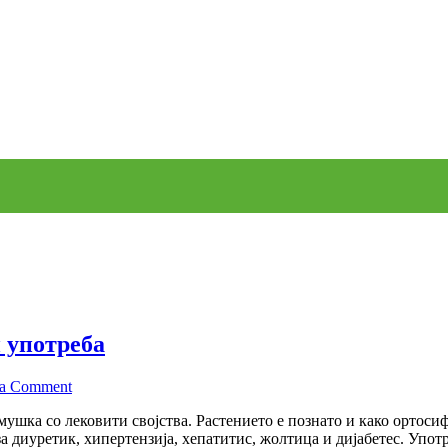
и употреба
on
 a Comment
Ортосифон:
мушка со лековити својства. Растението е познато и како ортосифо
лековити
за диуретик, хипертензија, хепатитис, жолтица и дијабетес. Упо
својства,