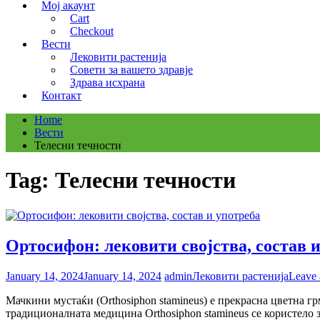
Мој акаунт
Cart
Checkout
Вести
Лековити растенија
Совети за вашето здравје
Здрава исхрана
Контакт
Home
Вести
Телесни течности
Tag:
Телесни течности
Ортосифон: лековити својства, состав 
January 14, 2024
January 14, 2024
admin
Лековити растенија
Leave
Мачкини мустаќи (Orthosiphon stamineus) е прекрасна цветна гр
традиционалната медицина Orthosiphon stamineus се користело 