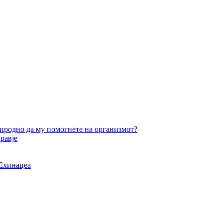
состав
и
употреба
риродно да му помогнете на организмот?
равје
 Ехинацеа