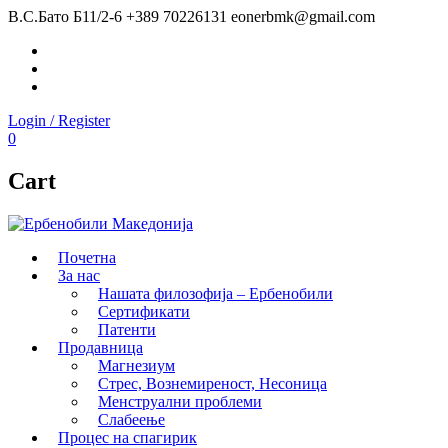
В.С.Бато Б11/2-6
+389 70226131
eonerbmk@gmail.com
Facebook
Instagram
Youtube
Login / Register
0
Cart
Почетна
За нас
Нашата филозофија – Ербенобили
Сертификати
Патенти
Продавница
Магнезиум
Стрес, Вознемиреност, Несоница
Менструални проблеми
Слабеење
Процес на спагирик