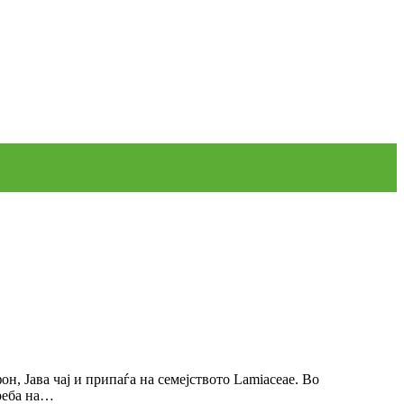
н, Јава чај и припаѓа на семејството Lamiaceae. Во
треба на…