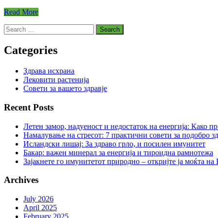
Read More
Search
for:
Categories
Здрава исхрана
Лековити растенија
Совети за вашето здравје
Recent Posts
Летен замор, надуеност и недостаток на енергија: Како п
Намалување на стресот: 7 практични совети за подобро зд
Исландски лишај: За здраво грло, и посилен имунитет
Бакар: важен минерал за енергија и тироидна рамнотежа
Зајакнете го имунитетот природно – откријте ја моќта на
Archives
July 2026
April 2025
February 2025