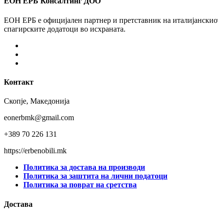
ЕОН ЕРБ Консалтинг ДОО
ЕОН ЕРБ е официјален партнер и претставник на италијанскиот 
спагирските додатоци во исхраната.
Facebook
Instagram
Youtube
Контакт
Скопје, Македонија
eonerbmk@gmail.com
+389 70 226 131
https://erbenobili.mk
Политика за достава на производи
Политика за заштита на лични податоци
Политика за поврат на сретства
Достава