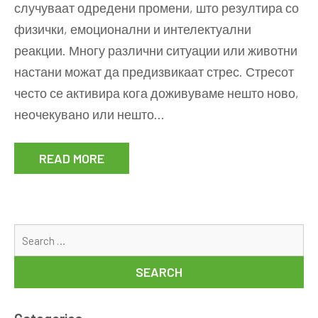
случуваат одредени промени, што резултира со
стрес?
физички, емоционални и интелектуални
Како
да
реакции. Многу различни ситуации или животни
го
настани можат да предизвикаат стрес. Стресот
спречиме
често се активира кога доживуваме нешто ново,
стресот!
неочекувано или нешто…
READ MORE
Se
for