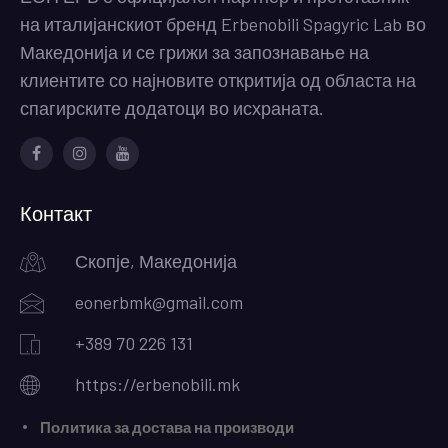
на италијанскиот бренд Erbenobili Spagyric Lab во
Македонија и се грижи за запознавање на
клиентите со најновите откритија од областа на
спагирските додатоци во исхраната.
Facebook
Instagram
Youtube
Контакт
Скопје, Македонија
eonerbmk@gmail.com
+389 70 226 131
https://erbenobili.mk
Политика за достава на производи