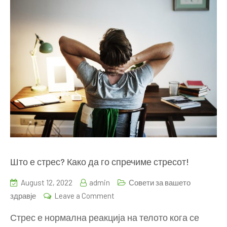
Што е стрес? Како да го спречиме стресот!
August 12, 2022
admin
Совети за вашето
on
здравје
Leave a Comment
Што
Стрес е нормална реакција на телото кога се
е