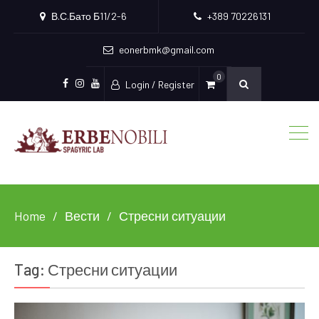
В.С.Бато Б11/2-6
+389 70226131
eonerbmk@gmail.com
0
Login / Register
Facebook
Instagram
Youtube
Home
Вести
Стресни ситуации
Tag:
Стресни ситуации