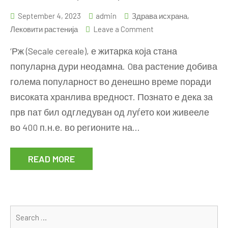
September 4, 2023
admin
Здрава исхрана
,
on
Лековити растенија
Leave a Comment
‘Рж
‘Рж (Secale cereale), е житарка која стана
–
популарна дури неодамна. Oва растение добива
богат
голема популарност во денешно време поради
извор
на
високата хранлива вредност. Познато е дека за
минерали
прв пат бил одгледуван од луѓето кои живееле
и
во 400 п.н.е. во регионите на…
витамини
READ MORE
Se
for