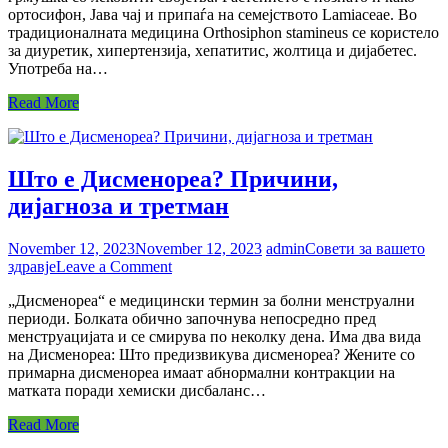
ортосифон, Јава чај и припаѓа на семејството Lamiaceae. Во
состав
традиционалната медицина Orthosiphon stamineus се користело
и
за диуретик, хипертензија, хепатитис, жолтица и дијабетес.
употреба
Употреба на…
Read More
Што е Дисменореа? Причини,
дијагноза и третман
November 12, 2023
November 12, 2023
admin
Совети за вашето
on
здравје
Leave a Comment
Што
„Дисменореа“ е медицински термин за болни менструални
е
периоди. Болката обично започнува непосредно пред
Дисменореа?
менструацијата и се смирува по неколку дена. Има два вида
Причини,
на Дисменореа: Што предизвикува дисменореа? Жените со
дијагноза
примарна дисменореа имаат абнормални контракции на
и
матката поради хемиски дисбаланс…
третман
Read More