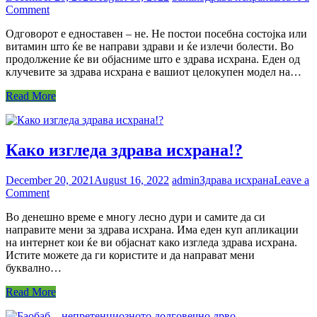
on
Comment
Што
Одговорот е едноставен – не. Не постои посебна состојка или
е
витамин што ќе ве направи здрави и ќе излечи болести. Во
здрава
продолжение ќе ви објасниме што е здрава исхрана. Еден од
исхрана
клучевите за здрава исхрана е вашиот целокупен модел на…
–
дали
Read More
вклучува
одредена
диета
или
Како изгледа здрава исхрана!?
вид
на
храна?
December 20, 2021
August 16, 2022
admin
Здрава исхрана
Leave a
on
Comment
Како
Во денешно време е многу лесно дури и самите да си
изгледа
направите мени за здрава исхрана. Има еден куп апликации
здрава
на интернет кои ќе ви објаснат како изгледа здрава исхрана.
исхрана!?
Истите можете да ги користите и да направат мени
буквално…
Read More