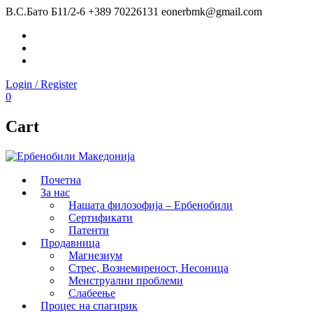
В.С.Бато Б11/2-6
+389 70226131
eonerbmk@gmail.com
Facebook
Instagram
Youtube
Login / Register
0
Cart
Почетна
За нас
Нашата филозофија – Ербенобили
Сертификати
Патенти
Продавница
Магнезиум
Стрес, Вознемиреност, Несоница
Менструални проблеми
Слабеење
Процес на спагирик