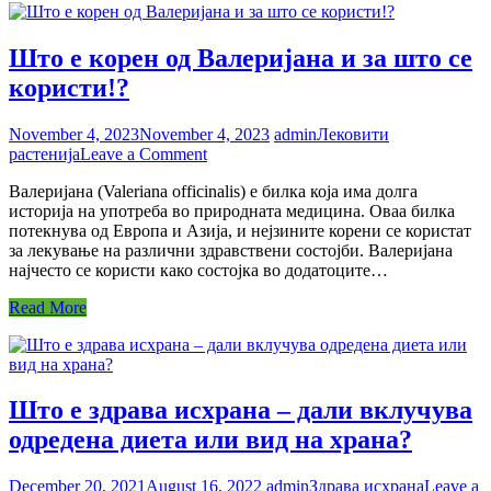
Што е корен од Валеријана и за што се
користи!?
November 4, 2023
November 4, 2023
admin
Лековити
on
растенија
Leave a Comment
Што
Валеријана (Valeriana officinalis) е билка која има долга
е
историја на употреба во природната медицина. Оваа билка
корен
потекнува од Европа и Азија, и нејзините корени се користат
од
за лекување на различни здравствени состојби. Валеријана
Валеријана
најчесто се користи како состојка во додатоците…
и
за
Read More
што
се
користи!?
Што е здрава исхрана – дали вклучува
одредена диета или вид на храна?
December 20, 2021
August 16, 2022
admin
Здрава исхрана
Leave a