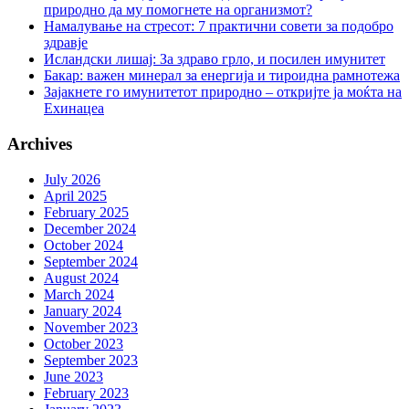
природно да му помогнете на организмот?
Намалување на стресот: 7 практични совети за подобро
здравје
Исландски лишај: За здраво грло, и посилен имунитет
Бакар: важен минерал за енергија и тироидна рамнотежа
Зајакнете го имунитетот природно – откријте ја моќта на
Ехинацеа
Archives
July 2026
April 2025
February 2025
December 2024
October 2024
September 2024
August 2024
March 2024
January 2024
November 2023
October 2023
September 2023
June 2023
February 2023