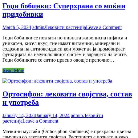
Гоџи бобинки: Суперхрана со моќни
придобивки
on
March 5, 2024
admin
Лековити растенија
Leave a Comment
Гоџи
Гоџи бобинки се познати по нивната живописна нијанса и
бобинк
уникатен, кисел вкус, тие имаат витамини, минерали и
Суперх
содржина на антиоксиданси кои можат да ја промовираат
со
функцијата на имунолошкиот систем и здравјето на очите.
моќни
Гоџи бобинките се ситно црвено овошје преполно…
придоб
Read More
Ортосифон: лековити својства, состав
и употреба
January 14, 2024
January 14, 2024
admin
Лековити
on
растенија
Leave a Comment
Ортосифон:
Мачкини мустаќи (Orthosiphon stamineus) е прекрасна цветна
лековити
грмушка со лековити својства. Растението е познато и како
својства,