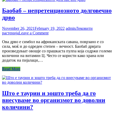
Баобаб – непретенциозното долговечно
дрво
November 26, 2021
February 19, 2022
admin
Лековити
on
растенија
Leave a Comment
Баобаб
Ова дрво е симбол на африканската савана, поврзано e со
–
сила, моќ и до одреден степен – вечност. Баобаб дрвјата
непретенциозното
произведуваат овошје со прашкаста пулпа која содржи големи
долговечно
количини на витамин Ц. Често се користи како храна или
дрво
додаток на пијалаци,…
Read More
Што е таурин и зошто треба да го
внесуваме во организмот во доволни
количини?