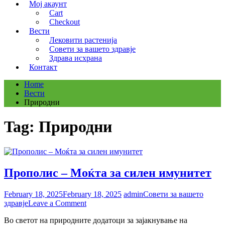
Мој акаунт
Cart
Checkout
Вести
Лековити растенија
Совети за вашето здравје
Здрава исхрана
Контакт
Home
Вести
Природни
Tag:
Природни
Прополис – Моќта за силен имунитет
February 18, 2025
February 18, 2025
admin
Совети за вашето
on
здравје
Leave a Comment
Прополис
Во светот на природните додатоци за зајакнување на
–