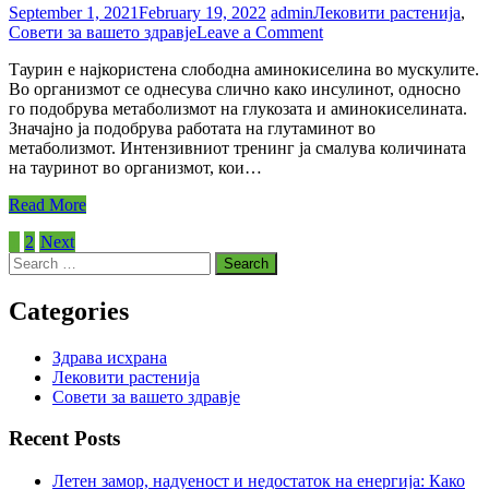
September 1, 2021
February 19, 2022
admin
Лековити растенија
,
on
Совети за вашето здравје
Leave a Comment
Што
Таурин е најкористена слободна аминокиселина во мускулите.
е
Во организмот се однесува слично како инсулинот, односно
таурин
го подобрува метаболизмот на глукозата и aминокиселината.
и
Значајно ја подобрува работата на глутаминот во
зошто
метаболизмот. Интензивниот тренинг ја смалува количината
треба
на тауринот во организмот, кои…
да
го
Read More
внесуваме
во
Posts
1
2
Next
организмот
Search
во
pagination
for:
доволни
Categories
количини?
Здрава исхрана
Лековити растенија
Совети за вашето здравје
Recent Posts
Летен замор, надуеност и недостаток на енергија: Како