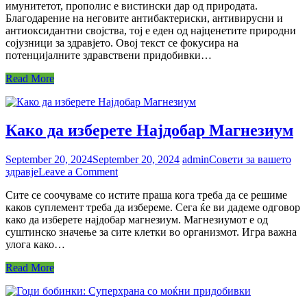
имунитетот, прополис е вистински дар од природата.
Моќта
Благодарение на неговите антибактериски, антивирусни и
за
антиоксидантни својства, тој е еден од најценетите природни
силен
сојузници за здравјето. Овој текст се фокусира на
имунитет
потенцијалните здравствени придобивки…
Read More
Како да изберете Најдобар Магнезиум
September 20, 2024
September 20, 2024
admin
Совети за вашето
on
здравје
Leave a Comment
Како
Сите се соочуваме со истите праша кога треба да се решиме
да
каков суплемент треба да избереме. Сега ќе ви дадеме одговор
изберете
како да изберете најдобар магнезиум. Магнезиумот е од
Најдобар
суштинско значење за сите клетки во организмот. Игра важна
Магнезиум
улога како…
Read More