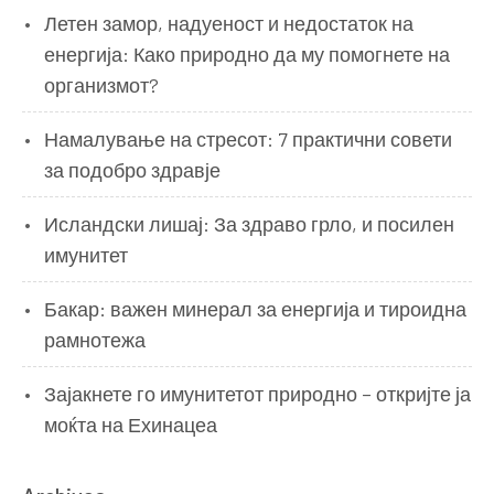
Летен замор, надуеност и недостаток на
енергија: Како природно да му помогнете на
организмот?
Намалување на стресот: 7 практични совети
за подобро здравје
Исландски лишај: За здраво грло, и посилен
имунитет
Бакар: важен минерал за енергија и тироидна
рамнотежа
Зајакнете го имунитетот природно – откријте ја
моќта на Ехинацеа