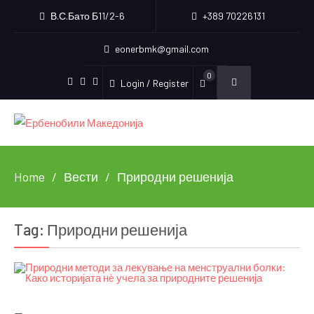
В.С.Бато Б11/2-6
+389 70226131
eonerbmk@gmail.com
0
Login / Register
Facebook
Instagram
Youtube
Home
Вести
Природни решенија
Tag:
Природни решенија