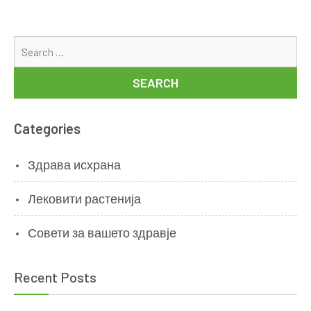
природните
решенија
Se
for
Categories
Здрава исхрана
Лековити растенија
Совети за вашето здравје
Recent Posts