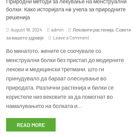
Природни методи за лекување на менструални
болки: Како историјата нè учела за природните
решенија
August 18, 2024
admin
Лековити растенија
,
Совети
on
за вашето здравје
Leave a Comment
Природни
Во минатото, жените се соочувале со
методи
менструални болки без пристап до модерните
за
лекови и медицински третмани, што ги
лекување
на
принудувало да бараат олеснување во
менструални
природата. Различни растенија и билки се
болки:
користеле низ вековите за да помогнат во
Како
намалувањето на болката и…
историјата
нè
READ MORE
учела
за