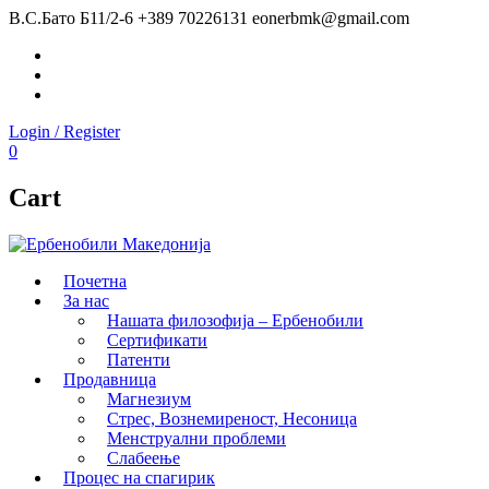
В.С.Бато Б11/2-6
+389 70226131
eonerbmk@gmail.com
Facebook
Instagram
Youtube
Login / Register
0
Cart
Почетна
За нас
Нашата филозофија – Ербенобили
Сертификати
Патенти
Продавница
Магнезиум
Стрес, Вознемиреност, Несоница
Менструални проблеми
Слабеење
Процес на спагирик