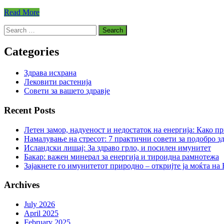
Read More
Search
for:
Categories
Здрава исхрана
Лековити растенија
Совети за вашето здравје
Recent Posts
Летен замор, надуеност и недостаток на енергија: Како п
Намалување на стресот: 7 практични совети за подобро зд
Исландски лишај: За здраво грло, и посилен имунитет
Бакар: важен минерал за енергија и тироидна рамнотежа
Зајакнете го имунитетот природно – откријте ја моќта на
Archives
July 2026
April 2025
February 2025