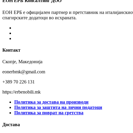
ЕОН ЕРБ Консалтинг ДОО
ЕОН ЕРБ е официјален партнер и претставник на италијанскиот 
спагирските додатоци во исхраната.
Facebook
Instagram
Youtube
Контакт
Скопје, Македонија
eonerbmk@gmail.com
+389 70 226 131
https://erbenobili.mk
Политика за достава на производи
Политика за заштита на лични податоци
Политика за поврат на сретства
Достава