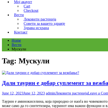
Мој акаунт
Cart
Checkout
Вести
Лековити растенија
Совети за вашето здравје
Здрава исхрана
Контакт
Home
Вести
Мускули
Tag:
Мускули
Дали таурин е добар суплемент за вежб
June 12, 2023
June 12, 2023
admin
Лековити растенија
Leave a Co
Таурин е аминокиселина, која природно се наоѓа во човековото
може само да го синтетизира, тауринот има важни функции и в