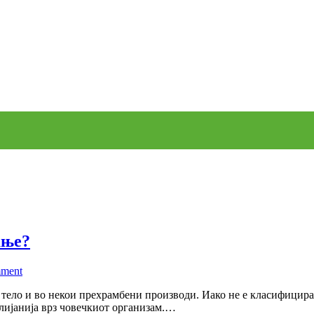
ање?
on
mment
Дали
 тело и во некои прехрамбени производи. Иако не е класифицира
таурин
лијанија врз човечкиот организам.…
е