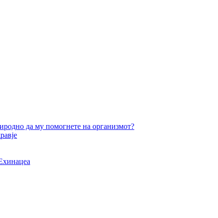
добар
суплемент
за
вежбање?
риродно да му помогнете на организмот?
равје
 Ехинацеа