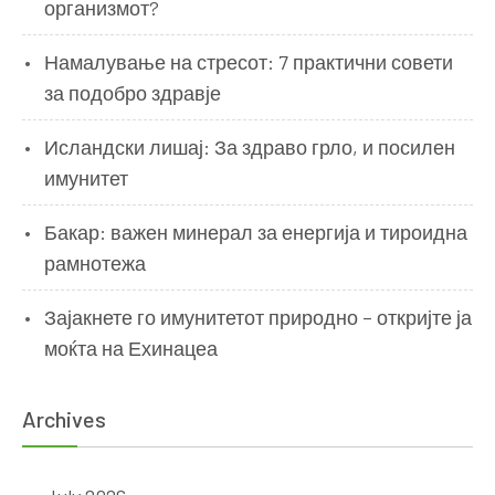
организмот?
Намалување на стресот: 7 практични совети
за подобро здравје
Исландски лишај: За здраво грло, и посилен
имунитет
Бакар: важен минерал за енергија и тироидна
рамнотежа
Зајакнете го имунитетот природно – откријте ја
моќта на Ехинацеа
Archives