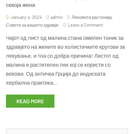
секоја жена
January 4, 2024
admin
Лековити растенија
,
on
Совети за вашето здравје
Leave a Comment
Зошто
Чајот од лист од малина стана омилен тоник за
лист
здравјето на жените во холистичките кругови за
од
лекување, и тоа со добра причина! Листот од
малина
е
малина е растителен лек кој се користи со
број
векови. Од античка Грција до индиската
еден
хербална практика…
избор
за
READ MORE
секоја
жена
Se