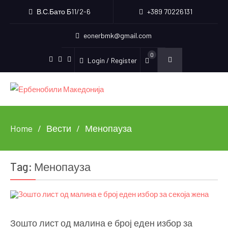
В.С.Бато Б11/2-6
+389 70226131
eonerbmk@gmail.com
0
Login / Register
Facebook
Instagram
Youtube
Home
Вести
Менопауза
Tag:
Менопауза
Зошто лист од малина е број еден избор за