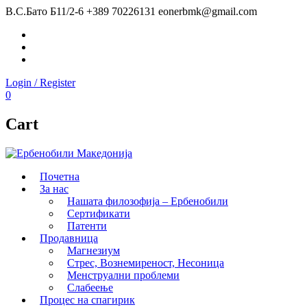
В.С.Бато Б11/2-6
+389 70226131
eonerbmk@gmail.com
Facebook
Instagram
Youtube
Login / Register
0
Cart
Почетна
За нас
Нашата филозофија – Ербенобили
Сертификати
Патенти
Продавница
Магнезиум
Стрес, Вознемиреност, Несоница
Менструални проблеми
Слабеење
Процес на спагирик