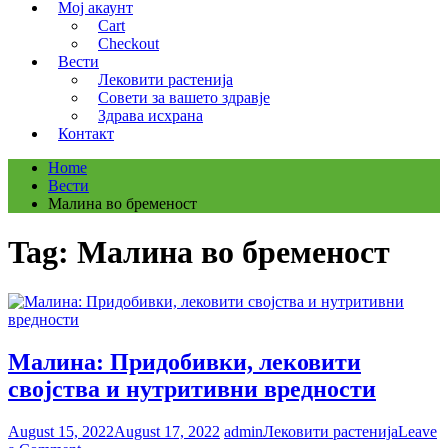
Мој акаунт
Cart
Checkout
Вести
Лековити растенија
Совети за вашето здравје
Здрава исхрана
Контакт
Home
Вести
Малина во бременост
Tag:
Малина во бременост
Малина: Придобивки, лековити
својства и нутритивни вредности
August 15, 2022
August 17, 2022
admin
Лековити растенија
Leave