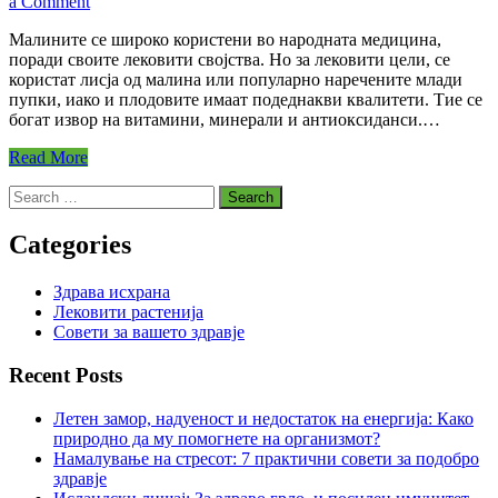
on
a Comment
Малина:
Малините се широко користени во народната медицина,
Придобивки,
поради своите лековити својства. Но за лековити цели, се
лековити
користат лисја од малина или популарно наречените млади
својства
пупки, иако и плодовите имаат подеднакви квалитети. Тие се
и
богат извор на витамини, минерали и антиоксиданси.…
нутритивни
вредности
Read More
Search
for:
Categories
Здрава исхрана
Лековити растенија
Совети за вашето здравје
Recent Posts
Летен замор, надуеност и недостаток на енергија: Како
природно да му помогнете на организмот?
Намалување на стресот: 7 практични совети за подобро
здравје