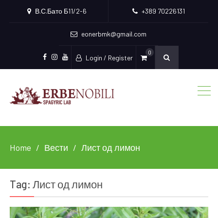
В.С.Бато Б11/2-6
+389 70226131
eonerbmk@gmail.com
0
Login / Register
Facebook
Instagram
Youtube
Home
Вести
Лист од лимон
Tag:
Лист од лимон