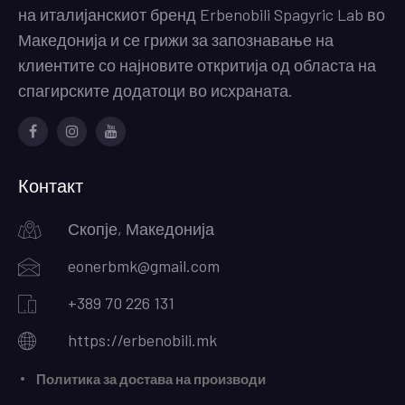
на италијанскиот бренд Erbenobili Spagyric Lab во
Македонија и се грижи за запознавање на
клиентите со најновите откритија од областа на
спагирските додатоци во исхраната.
Facebook
Instagram
Youtube
Контакт
Скопје, Македонија
eonerbmk@gmail.com
+389 70 226 131
https://erbenobili.mk
Политика за достава на производи