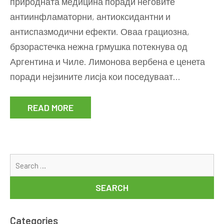
природната медицина поради неговите
употреба
и
антиинфламаторни, антиоксидантни и
придобивки
антиспазмодични ефекти. Оваа грациозна,
за
брзорастечка нежна грмушка потекнува од
здравјето
Аргентина и Чиле. Лимонова вербена е ценета
поради нејзините лисја кои поседуваат…
READ MORE
Se
for
Categories