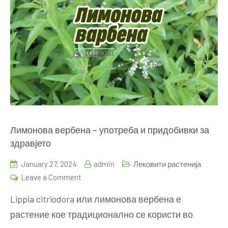
Лимонова вербена – употреба и придобивки за
здравјето
January 27, 2024
admin
Лековити растенија
on
Leave a Comment
Лимонова
Lippia citriodora или лимонова вербена е
вербена
растение кое традиционално се користи во
–