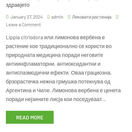
здравјето
January 27, 2024
admin
Лековити растенија
on
Leave a Comment
Лимонова
Lippia citriodora или лимонова вербена е
вербена
растение кое традиционално се користи во
–
природната медицина поради неговите
употреба
и
антиинфламаторни, антиоксидантни и
придобивки
антиспазмодични ефекти. Оваа грациозна,
за
брзорастечка нежна грмушка потекнува од
здравјето
Аргентина и Чиле. Лимонова вербена е ценета
поради нејзините лисја кои поседуваат…
READ MORE