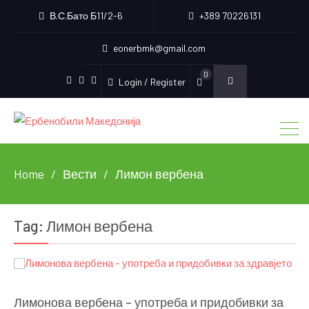
В.С.Бато Б11/2-6
+389 70226131
eonerbmk@gmail.com
0
Login / Register
Facebook
Instagram
Youtube
Home
Вести
Лимон вербена
Tag:
Лимон вербена
Лимонова вербена – употреба и придобивки за