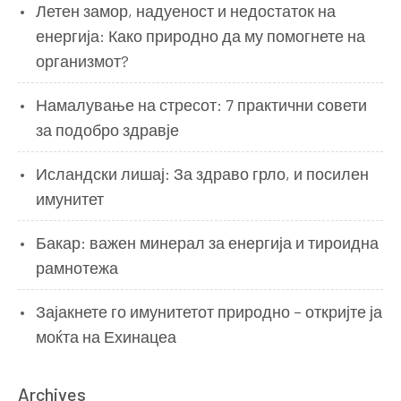
Летен замор, надуеност и недостаток на
енергија: Како природно да му помогнете на
организмот?
Намалување на стресот: 7 практични совети
за подобро здравје
Исландски лишај: За здраво грло, и посилен
имунитет
Бакар: важен минерал за енергија и тироидна
рамнотежа
Зајакнете го имунитетот природно – откријте ја
моќта на Ехинацеа
Archives