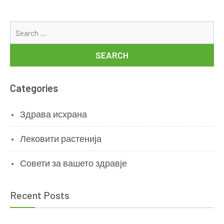
Se
for
Categories
Здрава исхрана
Лековити растенија
Совети за вашето здравје
Recent Posts