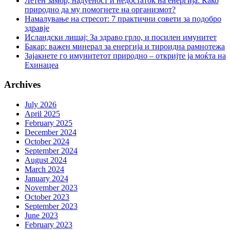
Летен замор, надуеност и недостаток на енергија: Како
природно да му помогнете на организмот?
Намалување на стресот: 7 практични совети за подобро
здравје
Исландски лишај: За здраво грло, и посилен имунитет
Бакар: важен минерал за енергија и тироидна рамнотежа
Зајакнете го имунитетот природно – откријте ја моќта на
Ехинацеа
Archives
July 2026
April 2025
February 2025
December 2024
October 2024
September 2024
August 2024
March 2024
January 2024
November 2023
October 2023
September 2023
June 2023
February 2023