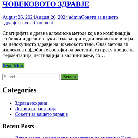
ЧОВЕКОВОТО ЗДРАВЈЕ
August 26, 2024
August 26, 2024
admin
Совети за вашето
on
здравје
Leave a Comment
КАКО
Спагиријата е древна алхемиска метода која во комбинација
СПАГИРИЈАТА
со билки и древни науки создава природни лекови кои влијаат
ВО
на целокупното здравје на човековото тело. Оваа метода ги
КОМБИНАЦИЈА
извлекува најдобрите состојки од растенијата преку процес на
СО
ферментација, дестилација и калцинирање, со…
БИЛКИ
И
Read More
ДРЕВНАТА
НАУКА
Search
ВЛИЈАЕ
for:
ВРЗ
Categories
ЧОВЕКОВОТО
ЗДРАВЈЕ
Здрава исхрана
Лековити растенија
Совети за вашето здравје
Recent Posts