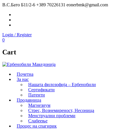
В.С.Бато Б11/2-6
+389 70226131
eonerbmk@gmail.com
Facebook
Instagram
Youtube
Login / Register
0
Cart
Почетна
За нас
Нашата филозофија – Ербенобили
Сертификати
Патенти
Продавница
Магнезиум
Стрес, Вознемиреност, Несоница
Менструални проблеми
Слабеење
Процес на спагирик