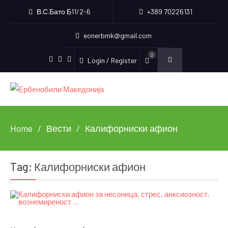
В.С.Бато Б11/2-6
+389 70226131
eonerbmk@gmail.com
0
Login / Register
Facebook
Instagram
Youtube
Home
Вести
Калифорниски афион
Tag:
Калифорниски афион