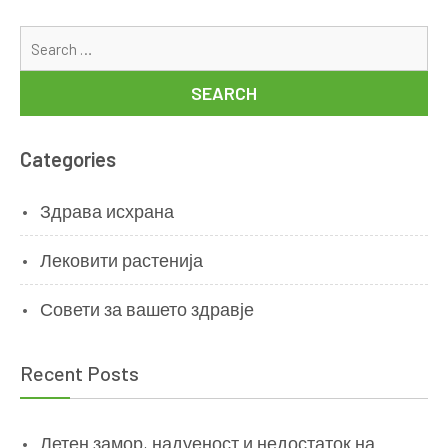
Se
for
Categories
Здрава исхрана
Лековити растенија
Совети за вашето здравје
Recent Posts
Летен замор, надуеност и недостаток на