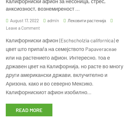
Калифорниски афион за несоница, стрес,
анксиозност, вознемиреност …
August 17, 2022
admin
Лековити растенија
on
Leave a Comment
Калифорниски
Калифорниски афион (Eschscholzia californica) е
афион
цвет што припаѓа на семејството Papaveraceae
за
или на растението афион. Интересно, тоа е
несоница,
стрес,
државен цвет на Калифорнија, но расте во многу
анксиозност,
други американски држави, вклучително и
вознемиреност
Аризона, како и во северно Мексико.
…
Калифорнискиот афион изобилно…
READ MORE