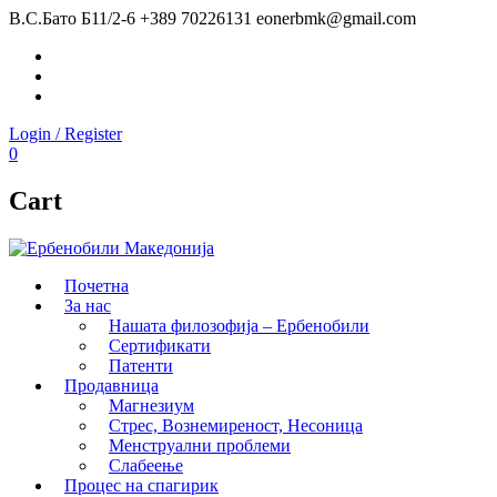
В.С.Бато Б11/2-6
+389 70226131
eonerbmk@gmail.com
Facebook
Instagram
Youtube
Login / Register
0
Cart
Почетна
За нас
Нашата филозофија – Ербенобили
Сертификати
Патенти
Продавница
Магнезиум
Стрес, Вознемиреност, Несоница
Менструални проблеми
Слабеење
Процес на спагирик