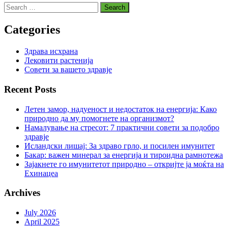
Search
for:
Categories
Здрава исхрана
Лековити растенија
Совети за вашето здравје
Recent Posts
Летен замор, надуеност и недостаток на енергија: Како
природно да му помогнете на организмот?
Намалување на стресот: 7 практични совети за подобро
здравје
Исландски лишај: За здраво грло, и посилен имунитет
Бакар: важен минерал за енергија и тироидна рамнотежа
Зајакнете го имунитетот природно – откријте ја моќта на
Ехинацеа
Archives
July 2026
April 2025