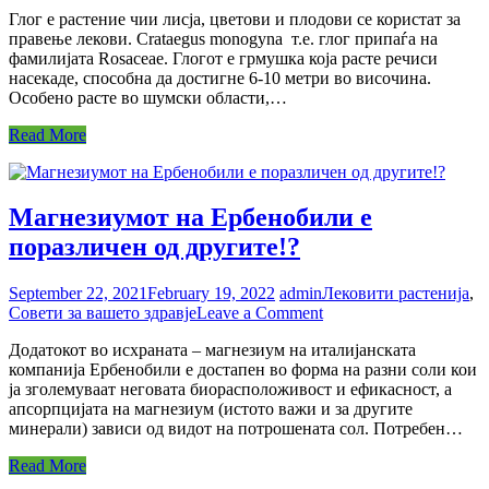
Глог
Глог е растение чии лисја, цветови и плодови се користат за
–
правење лекови. Crataegus monogyna т.е. глог припаѓа на
придобивки
фамилијата Rosaceae. Глогот е грмушка која расте речиси
на
насекаде, способна да достигне 6-10 метри во височина.
едно
Особено расте во шумски области,…
од
најлековитите
Read More
растенија
Магнезиумот на Ербенобили е
поразличен од другите!?
September 22, 2021
February 19, 2022
admin
Лековити растенија
,
on
Совети за вашето здравје
Leave a Comment
Магнезиумот
Додатокот во исхраната – магнезиум на италијанската
на
компанија Ербенобили е достапен во форма на разни соли кои
Ербенобили
ја зголемуваат неговата биорасположивост и ефикасност, а
е
апсорпцијата на магнезиум (истото важи и за другите
поразличен
минерали) зависи од видот на потрошената сол. Потребен…
од
другите!?
Read More