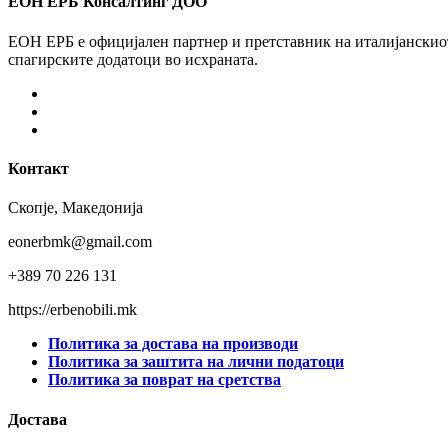
ЕОН ЕРБ Консалтинг ДОО
ЕОН ЕРБ е официјален партнер и претставник на италијанскиот 
спагирските додатоци во исхраната.
Facebook
Instagram
Youtube
Контакт
Скопје, Македонија
eonerbmk@gmail.com
+389 70 226 131
https://erbenobili.mk
Политика за достава на производи
Политика за заштита на лични податоци
Политика за поврат на сретства
Достава