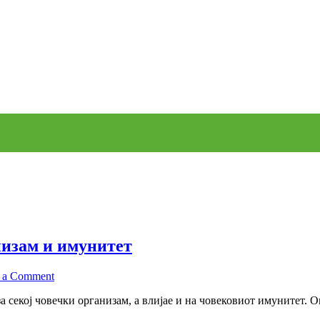
низам и имунитет
on
 a Comment
Влијанието
секој човечки организам, а влијае и на човековиот имунитет. О
на
Таурин