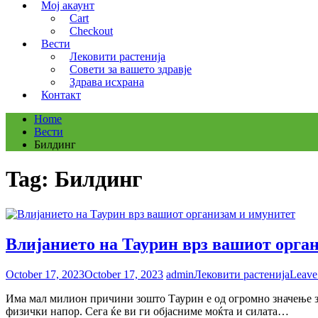
Мој акаунт
Cart
Checkout
Вести
Лековити растенија
Совети за вашето здравје
Здрава исхрана
Контакт
Home
Вести
Билдинг
Tag:
Билдинг
Влијанието на Таурин врз вашиот орга
October 17, 2023
October 17, 2023
admin
Лековити растенија
Leave
Има мал милион причини зошто Таурин е од огромно значење за 
физички напор. Сега ќе ви ги објасниме моќта и силата…