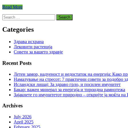
Read More
Search
for:
Categories
Здрава исхрана
Лековити растенија
Совети за вашето здравје
Recent Posts
Летен замор, надуеност и недостаток на енергија: Како п
Намалување на стресот: 7 практични совети за подобро зд
Исландски лишај: За здраво грло, и посилен имунитет
Бакар: важен минерал за енергија и тироидна рамнотежа
Зајакнете го имунитетот природно – откријте ја моќта на
Archives
July 2026
April 2025
February 2025