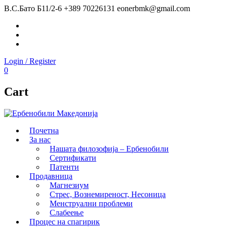
В.С.Бато Б11/2-6
+389 70226131
eonerbmk@gmail.com
Facebook
Instagram
Youtube
Login / Register
0
Cart
Почетна
За нас
Нашата филозофија – Ербенобили
Сертификати
Патенти
Продавница
Магнезиум
Стрес, Вознемиреност, Несоница
Менструални проблеми
Слабеење
Процес на спагирик