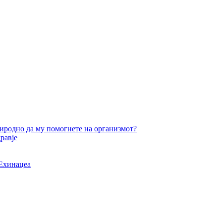
врз
вашиот
организам
и
имунитет
риродно да му помогнете на организмот?
равје
 Ехинацеа