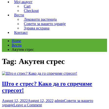
Мој акаунт
Cart
Checkout
Вести
Лековити растенија
Совети за вашето здравје
Здрава исхрана
Контакт
Home
Вести
Акутен стрес
Tag:
Акутен стрес
Што е стрес? Како да го спречиме
стресот!
August 12, 2022
August 12, 2022
admin
Совети за вашето
on
здравје
Leave a Comment