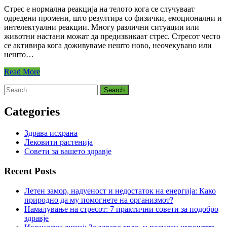
Што
Стрес е нормална реакција на телото кога се случуваат
е
одредени промени, што резултира со физички, емоционални и
стрес?
интелектуални реакции. Многу различни ситуации или
Како
животни настани можат да предизвикаат стрес. Стресот често
да
се активира кога доживуваме нешто ново, неочекувано или
го
нешто…
спречиме
стресот!
Read More
Search
for:
Categories
Здрава исхрана
Лековити растенија
Совети за вашето здравје
Recent Posts
Летен замор, надуеност и недостаток на енергија: Како
природно да му помогнете на организмот?
Намалување на стресот: 7 практични совети за подобро
здравје