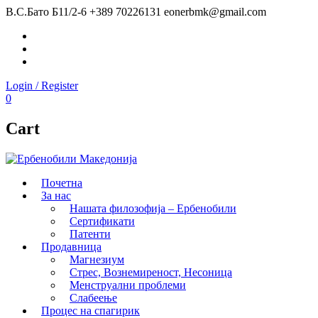
В.С.Бато Б11/2-6
+389 70226131
eonerbmk@gmail.com
Facebook
Instagram
Youtube
Login / Register
0
Cart
Почетна
За нас
Нашата филозофија – Ербенобили
Сертификати
Патенти
Продавница
Магнезиум
Стрес, Вознемиреност, Несоница
Менструални проблеми
Слабеење
Процес на спагирик