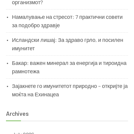
организмот?
Намалување на стресот: 7 практични совети
за подобро здравје
Исландски лишај: За здраво грло, и посилен
имунитет
Бакар: важен минерал за енергија и тироидна
рамнотежа
Зајакнете го имунитетот природно – откријте ја
моќта на Ехинацеа
Archives