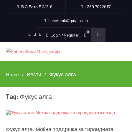
В.С.Бато Б11/2-6
+389 70226131
eonerbmk@gmail.com
0
Login / Register
Facebook
Instagram
Youtube
Home
Вести
Фукус алга
Tag:
Фукус алга
Фукус алга: Моќна поддршка за тироидната