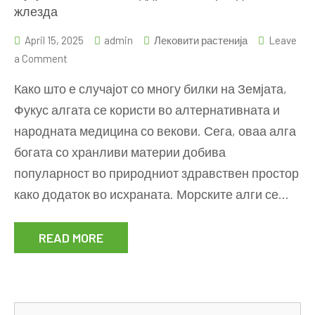
жлезда
April 15, 2025
admin
Лековити растенија
Leave
on
a Comment
Фукус
Како што е случајот со многу билки на Земјата,
алга:
Фукус алгата се користи во алтернативната и
Моќна
народната медицина со векови. Сега, оваа алга
поддршка
за
богата со хранливи материи добива
тироидната
популарност во природниот здравствен простор
жлезда
како додаток во исхраната. Морските алги се…
READ MORE
Se