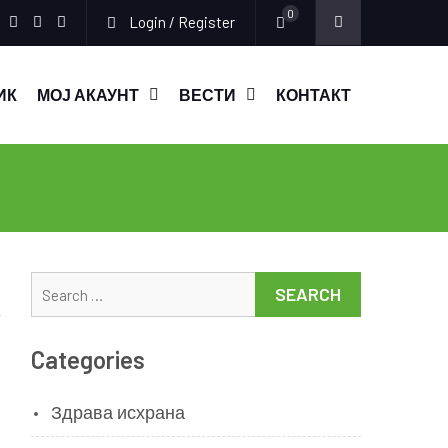
0
Login / Register
Facebook
Instagram
Youtube
ИК
МОЈ АКАУНТ
ВЕСТИ
КОНТАКТ
Search
for:
Categories
Здрава исхрана