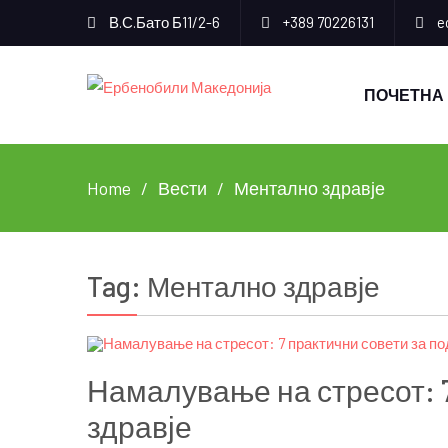
В.С.Бато Б11/2-6
+389 70226131
e
ПОЧЕТНА
Home
Вести
Ментално здравје
Tag:
Ментално здравје
Намалување на стресот: 7
здравје