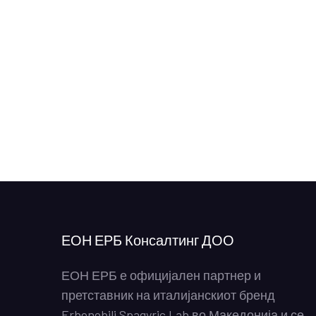
ЕОН ЕРБ Консалтинг ДОО
ЕОН ЕРБ е официјален партнер и
претставник на италијанскиот бренд
Erbenobili Spagyric Lab во Македонија и се