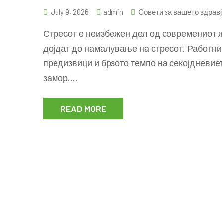
July 9, 2026
admin
Совети за вашето здравј
Стресот е неизбежен дел од современиот ж
дојдат до намалување на стресот. Работни
предизвици и брзото темпо на секојдневие
замор.…
READ MORE