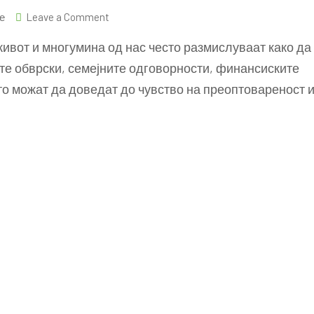
on
е
Leave a Comment
Намалување
ивот и многумина од нас често размислуваат како да
на
те обврски, семејните одговорности, финансиските
стресот:
то можат да доведат до чувство на преоптовареност 
7
практични
совети
за
подобро
здравје