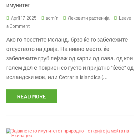
имунитет
April 17, 2025
admin
Лековити растенија
Leave
on
a Comment
Исландски
Ако го посетите Исланд, брзо ќе го забележите
лишај:
отсуството на дрвја. На нивно место, ќе
За
забележите груб пејзаж од карпи од лава, од кои
здраво
грло,
голем дел е покриен со густо и пријатно “ќебе” од
и
исландски мов, или Cetraria islandica (…
посилен
имунитет
READ MORE