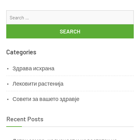
Se
for
Categories
Здрава исхрана
Лековити растенија
Совети за вашето здравје
Recent Posts