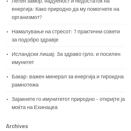
Летен замор, надуеност и недостаток на
енергија: Како природно да му помогнете на
организмот?
Намалување на стресот: 7 практични совети
за подобро здравје
Исландски лишај: За здраво грло, и посилен
имунитет
Бакар: важен минерал за енергија и тироидна
рамнотежа
Зајакнете го имунитетот природно – откријте ја
моќта на Ехинацеа
Archives