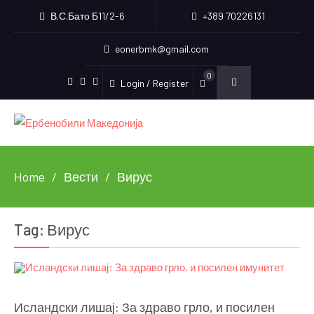
В.С.Бато Б11/2-6
+389 70226131
eonerbmk@gmail.com
0
Login / Register
Facebook
Instagram
Youtube
Home
Вести
Вирус
Tag:
Вирус
Исландски лишај: За здраво грло, и посилен