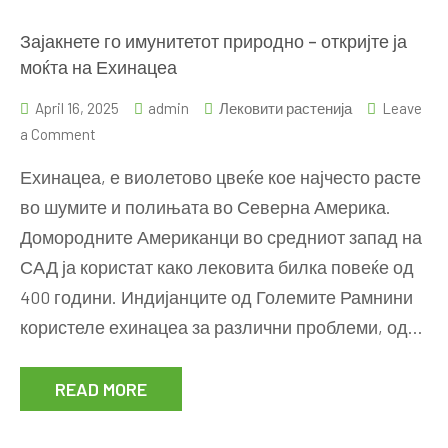
Зајакнете го имунитетот природно – откријте ја
моќта на Ехинацеа
April 16, 2025
admin
Лековити растенија
Leave
on
a Comment
Зајакнете
Ехинацеа, е виолетово цвеќе кое најчесто расте
го
во шумите и полињата во Северна Америка.
имунитетот
Домородните Американци во средниот запад на
природно
–
САД ја користат како лековита билка повеќе од
откријте
400 години. Индијанците од Големите Рамнини
ја
користеле ехинацеа за различни проблеми, од…
моќта
на
READ MORE
Ехинацеа