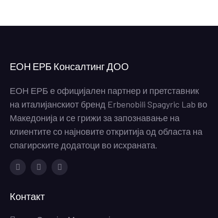
ЕОН ЕРБ Консалтинг ДОО
ЕОН ЕРБ е официјален партнер и претставник
на италијанскиот бренд Erbenobili Spagyric Lab во
Македонија и се грижи за запознавање на
клиентите со најновите откритија од областа на
спагирските додатоци во исхраната.
Facebook
Instagram
Youtube
Контакт