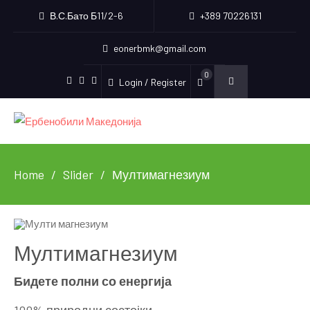
В.С.Бато Б11/2-6
+389 70226131
eonerbmk@gmail.com
0
Login / Register
Facebook
Instagram
Youtube
Home
Slider
Мултимагнезиум
Мултимагнезиум
Бидете полни со енергија