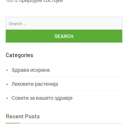
100% природни состојки
Se
for
Categories
Здрава исхрана
Лековити растенија
Совети за вашето здравје
Recent Posts