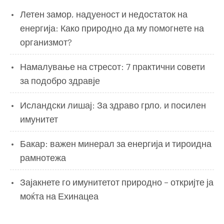
Летен замор, надуеност и недостаток на
енергија: Како природно да му помогнете на
организмот?
Намалување на стресот: 7 практични совети
за подобро здравје
Исландски лишај: За здраво грло, и посилен
имунитет
Бакар: важен минерал за енергија и тироидна
рамнотежа
Зајакнете го имунитетот природно – откријте ја
моќта на Ехинацеа