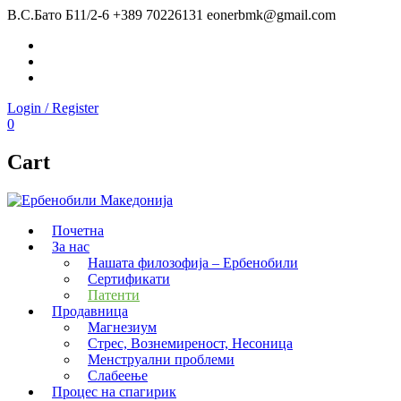
В.С.Бато Б11/2-6
+389 70226131
eonerbmk@gmail.com
Facebook
Instagram
Youtube
Login / Register
0
Cart
Почетна
За нас
Нашата филозофија – Ербенобили
Сертификати
Патенти
Продавница
Магнезиум
Стрес, Вознемиреност, Несоница
Менструални проблеми
Слабеење
Процес на спагирик