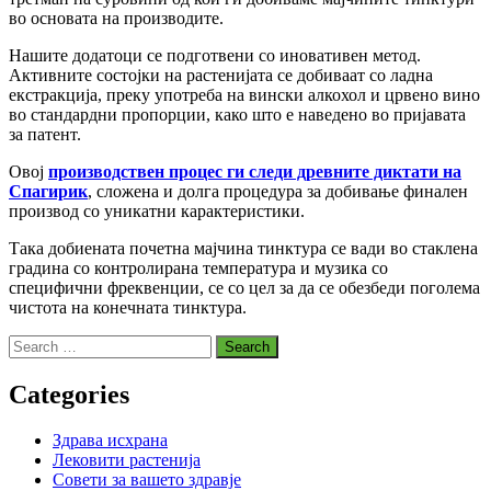
во основата на производите.
Нашите додатоци се подготвени со иновативен метод.
Активните состојки на растенијата се добиваат со ладна
екстракција, преку употреба на вински алкохол и црвено вино
во стандардни пропорции, како што е наведено во пријавата
за патент.
Овој
производствен процес ги следи древните диктати на
Спагирик
, сложена и долга процедура за добивање финален
производ со уникатни карактеристики.
Така добиената почетна мајчина тинктура се вади во стаклена
градина со контролирана температура и музика со
специфични фреквенции, се со цел за да се обезбеди поголема
чистота на конечната тинктура.
Search
for:
Categories
Здрава исхрана
Лековити растенија
Совети за вашето здравје