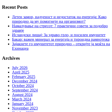
Recent Posts
Летен замор, надуеност и недостаток на енергија: Како
природно да му помогнете на организмот?
Намалување на стресот: 7 практични совети за подобро
здравје
Исландски лишај: За здраво грло, и посилен имунитет
Бакар: важен минерал за енергија и тироидна рамнотежа
Зајакнете го имунитетот природно – откријте ја моќта на
Ехинацеа
Archives
July 2026
April 2025
February 2025
December 2024
October 2024
September 2024
August 2024
March 2024
January 2024
November 2023