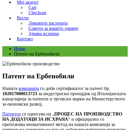
Мој акаунт
Cart
Checkout
Вести
Лековити растенија
Совети за вашето здравје
Здрава исхрана
Контакт
Home
Патент на Ербенобили
Патент на Ербенобили
Нашата
компанија
го доби сертификатот за патент бр.
102017000013723
за индустриски пронајдок од Италијанската
канцеларија за патенти и трговски марки на Министерството
за економски развој.
Патентот
се однесува на „
ПРОЦЕС НА ПРОИЗВОДСТВО
НА ДОДАТОЦИ ЗА ИСХРАНА
“ и официјално го
препознава иновативниот метод на нашата компанија за
третман на суровини од кои ги добиваме мајчините тинктури