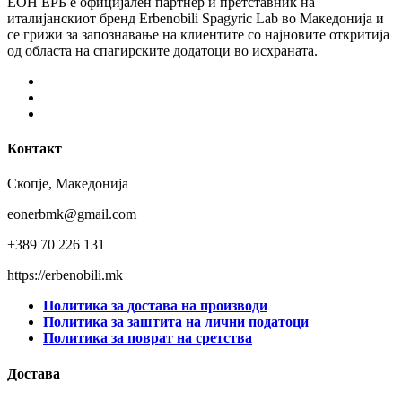
ЕОН ЕРБ е официјален партнер и претставник на
италијанскиот бренд Erbenobili Spagyric Lab во Македонија и
се грижи за запознавање на клиентите со најновите откритија
од областа на спагирските додатоци во исхраната.
Facebook
Instagram
Youtube
Контакт
Скопје, Македонија
eonerbmk@gmail.com
+389 70 226 131
https://erbenobili.mk
Политика за достава на производи
Политика за заштита на лични податоци
Политика за поврат на сретства
Достава