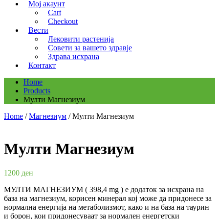
Мој акаунт
Cart
Checkout
Вести
Лековити растенија
Совети за вашето здравје
Здрава исхрана
Контакт
Home
Products
Мулти Магнезиум
Home
/
Магнезиум
/ Мулти Магнезиум
Мулти Магнезиум
1200
ден
МУЛТИ МАГНЕЗИУМ ( 398,4 mg ) е додаток за исхрана на
база на магнезиум, корисен минерал кој може да придонесе за
нормална енергија на метаболизмот, како и на база на таурин
и борон, кои придонесуваат за нормален енергетски