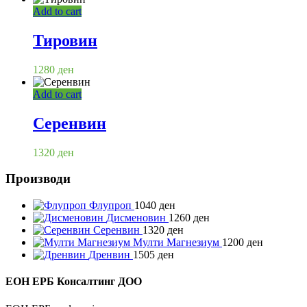
Add to cart
Тировин
1280
ден
Add to cart
Серенвин
1320
ден
Производи
Флупроп
1040
ден
Дисменовин
1260
ден
Серенвин
1320
ден
Мулти Магнезиум
1200
ден
Дренвин
1505
ден
ЕОН ЕРБ Консалтинг ДОО