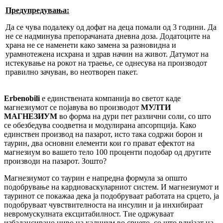
Предупредувања:
Да се чува подалеку од дофат на деца помали од 3 години. Да
не се надминува препорачаната дневна доза. Додатоците на
храна не се наменети како замена за разновидна и
урамнотежена исхрана и здрав начин на живот. Датумот на
истекување на рокот на траење, се однесува на производот
правилно зачуван, во неотворен пакет.
Erbenobili
е единствената компанија во светот каде
магнезиумот се појавува во производот
МУЛТИ
МАГНЕЗИУМ
во форма на дури пет различни соли, со што
се обезбедува соодветна и модулирана апсорпција. Како
единствен производ на пазарот, исто така содржи борон и
таурин, два основни елементи кои го прават ефектот на
магнезиум во вашето тело 100 проценти подобар од другите
производи на пазарот. Зошто?
Магнезиумот со таурин е напредна формула за општо
подобрување на кардиоваскуларниот систем. И магнезиумот и
тауринот се покажаа дека ја подобруваат работата на срцето, ја
подобруваат чувствителноста на инсулин и ја инхибираат
невромускулната ексцитабилност. Тие одржуваат
избалансирано ниво на калциум во срцето, со што влијаат на