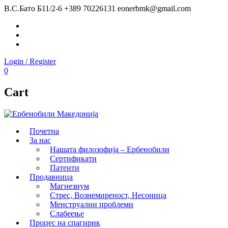
В.С.Бато Б11/2-6
+389 70226131
eonerbmk@gmail.com
Facebook
Instagram
Youtube
Login / Register
0
Cart
Почетна
За нас
Нашата филозофија – Ербенобили
Сертификати
Патенти
Продавница
Магнезиум
Стрес, Вознемиреност, Несоница
Менструални проблеми
Слабеење
Процес на спагирик