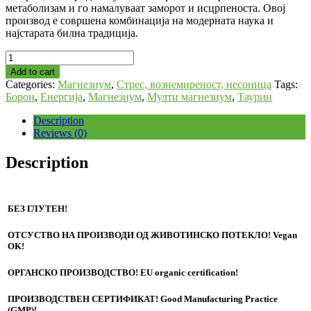
метаболизам и го намалуваат заморот и исцрпеноста. Овој
производ е совршена комбинација на модерната наука и
најстарата билна традиција.
Мулти
Магнезиум
Add to cart
quantity
Categories:
Магнезиум
,
Стрес, вознемиреност, несоница
Tags:
Борон
,
Енергија
,
Магнезиум
,
Мулти магнезиум
,
Таурин
Description
Reviews (0)
Description
БЕЗ ГЛУТЕН!
ОТСУСТВО НА ПРОИЗВОДИ ОД ЖИВОТИНСКО ПОТЕКЛО! Vegan
OK!
ОРГАНСКО ПРОИЗВОДСТВО! EU organic certification!
ПРОИЗВОДСТВЕН СЕРТИФИКАТ! Good Manufacturing Practice
(GMP)!