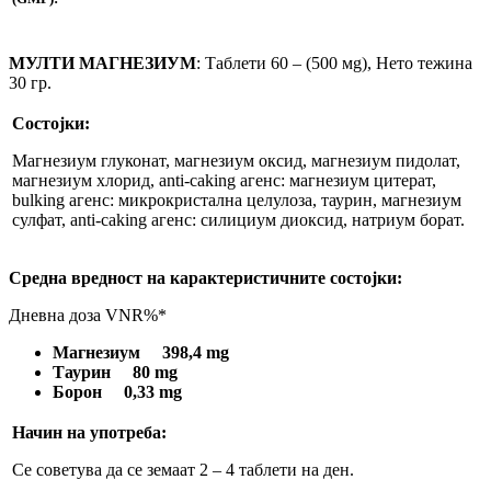
МУЛТИ МАГНЕЗИУМ
: Таблети 60 – (500 мg), Нето тежина
30 гр.
Состојки:
Магнезиум глуконат, магнезиум оксид, магнезиум пидолат,
магнезиум хлорид, anti-caking агенс: магнезиум цитерат,
bulking агенс: микрокристална целулоза, таурин, магнезиум
сулфат, anti-caking агенс: силициум диоксид, натриум борат.
Средна вредност на карактеристичните состојки:
Дневна доза VNR%*
Магнезиум 398,4 mg
Таурин 80 mg
Борон 0,33 mg
Начин на употреба
:
Се советува да се земаат 2 – 4 таблети на ден.