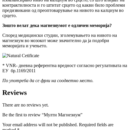
контрактилноста и го штитат срцето од какви било проблеми
предизвикани од преоптоварување на нивото на калциум во
срцето.
Зошто велат дека магнезиумот е одличен меморија?
Според медицински студии, зголемувањето на нивото на
магнезиум во мозокот може значително да ја подобри
меморијата и учењето.
* VNR- дневна референтна вредност согласно регулативата на
ЕУ бр.1169/2011
По употреба да се фрли на соодветно место.
Reviews
There are no reviews yet.
Be the first to review “Мулти Магнезиум”
Your email address will not be published.
Required fields are
marked
*