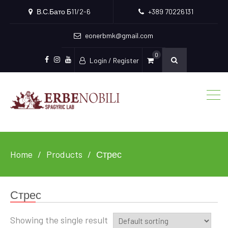
В.С.Бато Б11/2-6
+389 70226131
eonerbmk@gmail.com
0
Login / Register
Facebook
Instagram
Youtube
Home
Products
Стрес
Стрес
Showing the single result