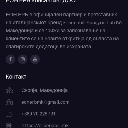
ЕОН ЕРБ е официјален партнер и претставник
на италијанскиот бренд Erbenobili Spagyric Lab во
Македонија и се грижи за запознавање на
клиентите со најновите откритија од областа на
спагирските додатоци во исхраната.
Facebook
Instagram
Youtube
Контакт
Скопје, Македонија
eonerbmk@gmail.com
+389 70 226 131
https://erbenobili.mk