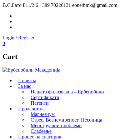
В.С.Бато Б11/2-6
+389 70226131
eonerbmk@gmail.com
Facebook
Instagram
Youtube
Login / Register
0
Cart
Почетна
За нас
Нашата филозофија – Ербенобили
Сертификати
Патенти
Продавница
Магнезиум
Стрес, Вознемиреност, Несоница
Менструални проблеми
Слабеење
Процес на спагирик