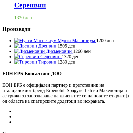
Серенвин
1320
ден
Производи
Мулти Магнезиум
1200
ден
Дренвин
1505
ден
Дисменовин
1260
ден
Серенвин
1320
ден
Тировин
1280
ден
ЕОН ЕРБ Консалтинг ДОО
ЕОН ЕРБ е официјален партнер и претставник на
италијанскиот бренд Erbenobili Spagyric Lab во Македонија и
се грижи за запознавање на клиентите со најновите откритија
од областа на спагирските додатоци во исхраната.
Facebook
Instagram
Youtube