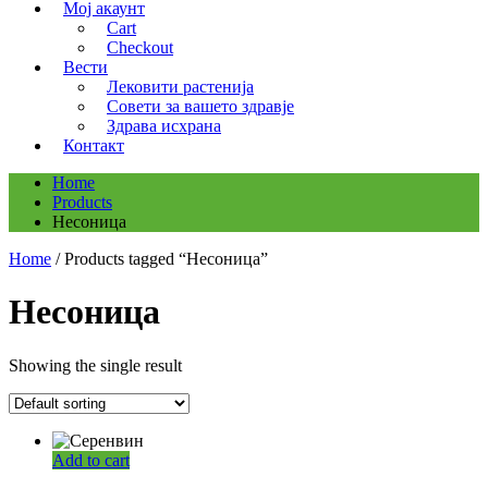
Мој акаунт
Cart
Checkout
Вести
Лековити растенија
Совети за вашето здравје
Здрава исхрана
Контакт
Home
Products
Несоница
Home
/ Products tagged “Несоница”
Несоница
Showing the single result
Add to cart