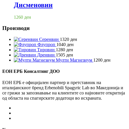
Дисменовин
1260
ден
Производи
Серенвин
1320
ден
Флупроп
1040
ден
Тировин
1280
ден
Дренвин
1505
ден
Мулти Магнезиум
1200
ден
ЕОН ЕРБ Консалтинг ДОО
ЕОН ЕРБ е официјален партнер и претставник на
италијанскиот бренд Erbenobili Spagyric Lab во Македонија и
се грижи за запознавање на клиентите со најновите откритија
од областа на спагирските додатоци во исхраната.
Facebook
Instagram
Youtube