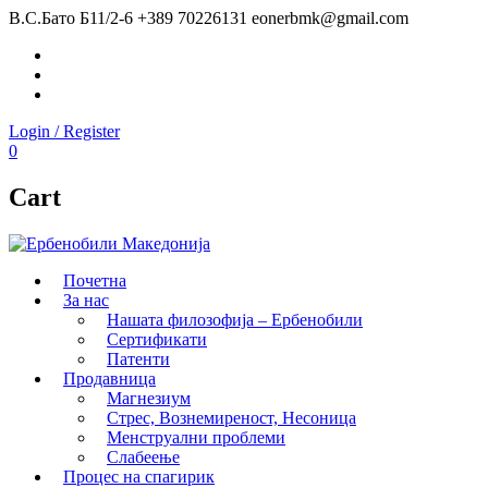
В.С.Бато Б11/2-6
+389 70226131
eonerbmk@gmail.com
Facebook
Instagram
Youtube
Login / Register
0
Cart
Почетна
За нас
Нашата филозофија – Ербенобили
Сертификати
Патенти
Продавница
Магнезиум
Стрес, Вознемиреност, Несоница
Менструални проблеми
Слабеење
Процес на спагирик