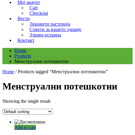
Мој акаунт
Cart
Checkout
Вести
Лековити растенија
Совети за вашето здравје
Здрава исхрана
Контакт
Home
Products
Менструални потешкотии
Home
/ Products tagged “Менструални потешкотии”
Менструални потешкотии
Showing the single result
Add to cart