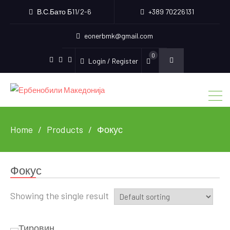
В.С.Бато Б11/2-6
+389 70226131
eonerbmk@gmail.com
0
Login / Register
Facebook
Instagram
Youtube
Home
Products
Фокус
Фокус
Showing the single result