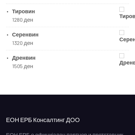
Тировин
1280
ден
Серенвин
1320
ден
Дренвин
1505
ден
ЕОН ЕРБ Консалтинг ДОО
ЕОН ЕРБ е официјален партнер и претставник