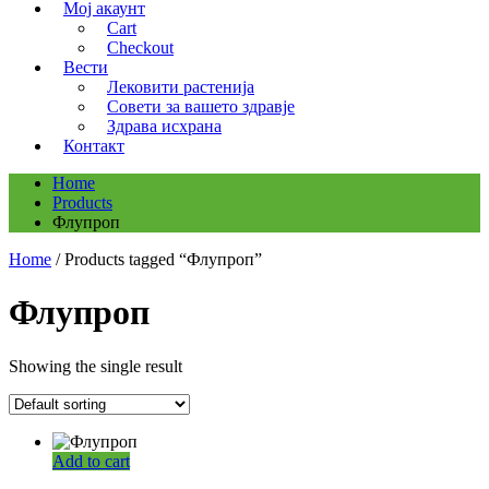
Мој акаунт
Cart
Checkout
Вести
Лековити растенија
Совети за вашето здравје
Здрава исхрана
Контакт
Home
Products
Флупроп
Home
/ Products tagged “Флупроп”
Флупроп
Showing the single result
Add to cart