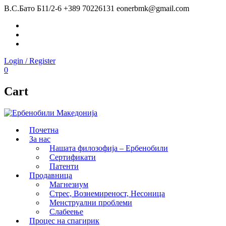
В.С.Бато Б11/2-6
+389 70226131
eonerbmk@gmail.com
Facebook
Instagram
Youtube
Login / Register
0
Cart
Почетна
За нас
Нашата филозофија – Ербенобили
Сертификати
Патенти
Продавница
Магнезиум
Стрес, Вознемиреност, Несоница
Менструални проблеми
Слабеење
Процес на спагирик