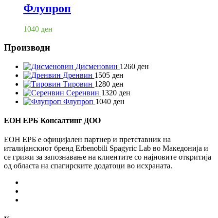
Флупроп
1040
ден
Производи
Дисменовин
1260
ден
Дренвин
1505
ден
Тировин
1280
ден
Серенвин
1320
ден
Флупроп
1040
ден
ЕОН ЕРБ Консалтинг ДОО
ЕОН ЕРБ е официјален партнер и претставник на
италијанскиот бренд Erbenobili Spagyric Lab во Македонија и
се грижи за запознавање на клиентите со најновите откритија
од областа на спагирските додатоци во исхраната.
Facebook
Instagram
Youtube